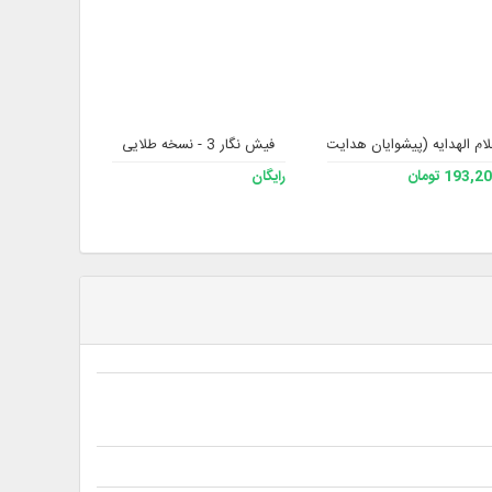
لام الهدایه (پیشوایان هدایت)
فیش نگار 3 - نسخه طلایی
اطلس جامع 
193, تومان
رایگان
193,200 تومان