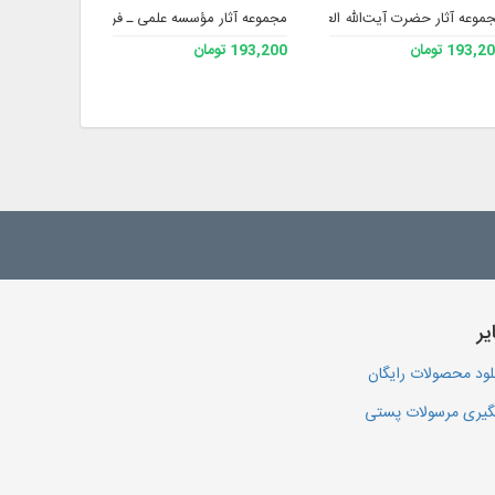
موعه آثار حضرت آیت‌الله العظمی سید موسی شبیری زنجانی مد ظلّه العالی
مجموعه آثار مؤسسه علمی ـ فرهنگی دارالحدیث
جامع اصول
193, تومان
193,200 تومان
333,200 تومان
یر
لود محصولات رایگان
یری مرسولات پستی