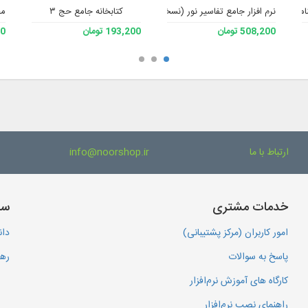
نرم افزار جامع تفاسیر نور (نسخه 4)
کتابخانه جامع حج ۳
مج
508,200 تومان
193,200 تومان
200
ارتباط با ما
info@noorshop.ir
خدمات مشتری
سا
امور کاربران (مرکز پشتیبانی)
دان
پاسخ به سوالات
رهگ
کارگاه های آموزش نرم‌افزار
راهنمای نصب نرم‌افزار