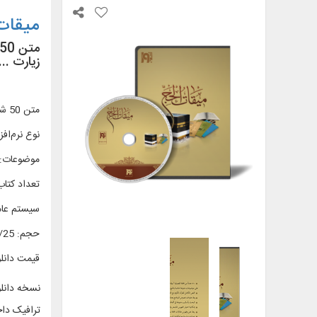
میقات
زیارت ...
متن 50 شماره از فصلنامه فرهنگی، اجتماعی، سیاسی و تاریخی «میقات حج»، مشتمل بر موضوعات متنوع مرتبط با حج و زیارت
نوع نرم‌افزا
موضوعات
:
تعداد کتاب‌
سیستم عام
حجم
:
0/25 گیگا
قیمت دانل
نسخه دانل
ترافیک دا