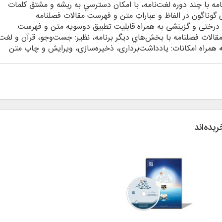
نامه با چند دوره لغت‌نامه، با امکان دسترسي به ريشه و مشتق کلمات
وناگون در الفاظ و عباراتِ متن و فهرست مقالات فصلنامه
درختی و گزینشی به همراه قابليت تطبيق دوسويه متن و فهرست
قالات فصلنامه با بخش‌هاي ديگر برنامه، نظير: جست‌وجو، قرآن و لغت‌
 همراه امكانات: يادداشت‌برداری، ذخيره‌سازی، ويرايش و چاپ متن
ریده‌اند