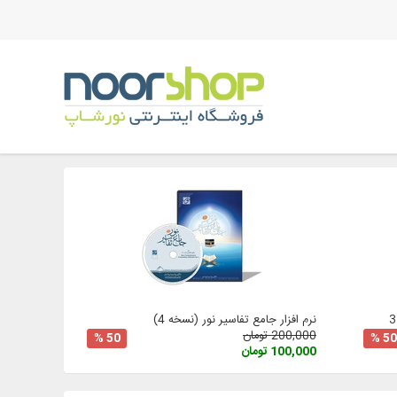
نرم افزار جامع تفاسیر نور (نسخه 4)
200,000 تومان
50 %
50 %
100,000 تومان