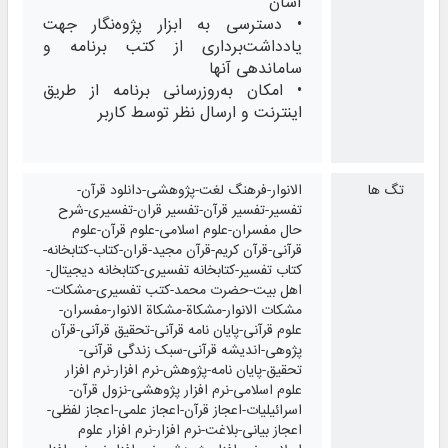
آسان
• دسترسی به ابزار پژوه‌نگار جهت
یادداشت‌برداری از کتب برنامه و
ساماندهی آنها
• امکان به‌روزرسانی برنامه از طریق
اینترنت و ارسال نظر توسط کاربر
تگ ها
الانوار-فرهنگ لغت-پژوهشی-دانلود قرآن-
تفسیر-تفسیر قرآن-تفسیر قران-تفسیری-شرح
حال مفسران-علوم اسلامی-علوم قرآن-علوم
قرآنی-قرآن کریم-قرآن مجید-قران-کتاب-کتابخانه-
کتاب تفسیر-کتابخانه تفسیری-کتابخانه دیجیتال-
اهل بیت-حضرت محمد-کتب تفسیری-مشکات-
مشکات الانوار-مشکاة-مشکاة الانوار-مفسران-
علوم قرآنی-پایان نامه قرآنی-تحقیق قرآنی-قرآن
پژوهی-اندیشه قرآنی-سبک زندگی قرآنی-
تحقیق-پایان نامه-پژوهش-نرم افزار-نرم افزار
علوم اسلامی-نرم افزار پژوهشی-نزول قرآن-
اسرائیلیات-اعجاز قرآن-اعجاز علمی-اعجاز لفظی-
اعجاز بیانی-بلاغت-نرم افزار-نرم افزار علوم