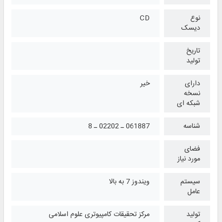
نوع
CD
دیسک
تاریخ
تولید
دارای
خیر
نسخه
شبکه ای
شناسه
061887 ـ 02202 ـ 8
فضای
مورد نیاز
سیستم
ویندوز 7 به بالا
عامل
تولید
مرکز تحقیقات کامپیوتری علوم اسلامی