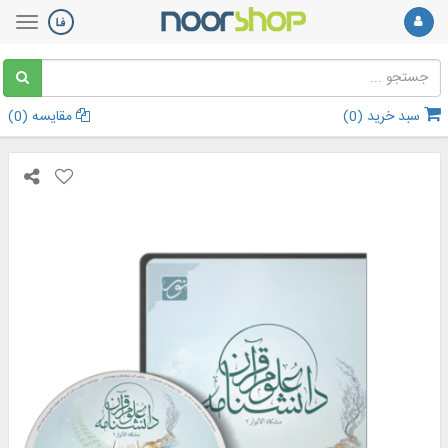
سبد خرید (
0
)
مقایسه (
0
)