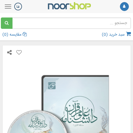
سبد خرید (
0
)
مقایسه (
0
)