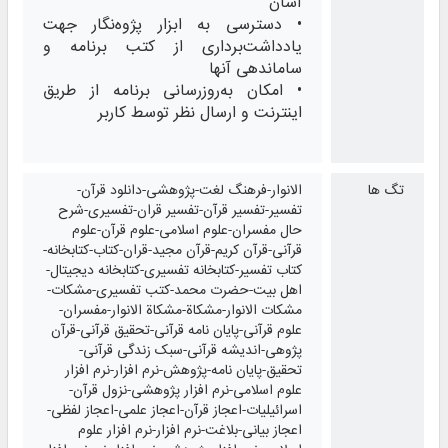
آسان
• دسترسی به ابزار پژوه‌نگار جهت
یادداشت‌برداری از کتب برنامه و
ساماندهی آنها
• امکان به‌روزرسانی برنامه از طریق
اینترنت و ارسال نظر توسط کاربر
تگ ها
الانوار-فرهنگ لغت-پژوهشی-دانلود قرآن-
تفسیر-تفسیر قرآن-تفسیر قران-تفسیری-شرح
حال مفسران-علوم اسلامی-علوم قرآن-علوم
قرآنی-قرآن کریم-قرآن مجید-قران-کتاب-کتابخانه-
کتاب تفسیر-کتابخانه تفسیری-کتابخانه دیجیتال-
اهل بیت-حضرت محمد-کتب تفسیری-مشکات-
مشکات الانوار-مشکاة-مشکاة الانوار-مفسران-
علوم قرآنی-پایان نامه قرآنی-تحقیق قرآنی-قرآن
پژوهی-اندیشه قرآنی-سبک زندگی قرآنی-
تحقیق-پایان نامه-پژوهش-نرم افزار-نرم افزار
علوم اسلامی-نرم افزار پژوهشی-نزول قرآن-
اسرائیلیات-اعجاز قرآن-اعجاز علمی-اعجاز لفظی-
اعجاز بیانی-بلاغت-نرم افزار-نرم افزار علوم