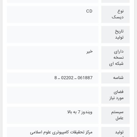
نوع
CD
دیسک
تاریخ
تولید
دارای
خیر
نسخه
شبکه ای
شناسه
061887 ـ 02202 ـ 8
فضای
مورد نیاز
سیستم
ویندوز 7 به بالا
عامل
تولید
مرکز تحقیقات کامپیوتری علوم اسلامی