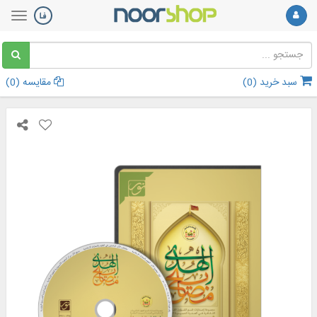
سبد خرید (
0
)
مقایسه (
0
)