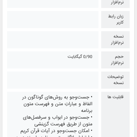
نرم‌افزار
زبان رابط
کاربر
نسخه
نرم‌افزار
حجم
0/90 گیگابایت
نرم‌افزار
توضیحات
نسخه
• جست‌وجو به روش‌های گوناگون در
قابلیت ها
الفاظ و عباراتِ متن و فهرست متون
برنامه
• جست‌وجو در ابواب و سرفصل‌های
متون از طریق فهرست گزینشی
• امكان جست‌وجو در آیات قرآن کریم