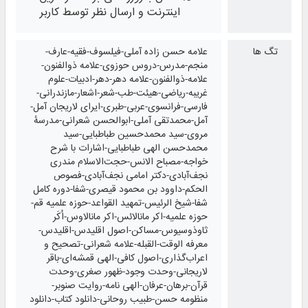
اینترنت و ارسال نظر توسط کاربر
تگ ها
علامه حسن زاده آملی-فیلسوف-فقیه-عارف-
منجم-مدرس-دروس حوزوی-علامه ذوالفنون-
علامه-ذوالفنون-علامه دهر-دهر-ادبیات-علوم
غریبه-ریاضی-هیئت-طب-شعر-اشعار-مازندرانی-
فارسی-فرانسوی-عربی-طبری-ایرای لاریجان آمل-
آمل-محمدتقی آملی-ابوالحسن شعرانی-مدرسهٔ
مروی-سید محمدحسین طباطبایی-سید
محمدحسن الهی طباطبایی-اشارات با شرح
خواجه-مصباح الانس-حجت‌الاسلام مندری
نجف‌آبادی-دکتر امامی نجف‌آبادی-فصوص
الحکم-داوود بن محمود قیصری-شفا-دوره کامل
شفا-شیخ الرئیس-تمهید القواعد-حوزه علمیه قم-
حوزه علمیه-اکر مانالائس-اکر مانالاوس-اُکَر
ثاوذوسیوس-مساکن-اصول اقلیدس-اقلیدس-
معرفه الوقت-القبله-علامه شعرانی-تصحیح و
اعراب‌گذاری-اصول کافی-الهی قمشه‌ای-باقر
لاریجانی-وحدت وجود-ظهور صغری-وحدت
قرآن-برهان-عرفان-الهی نامه-روایت صنوبر-
منظومه حسن-طبیب روحانی-دانلود کتاب-دانلود