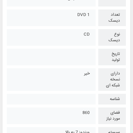
تعداد
1 DVD
دیسک
نوع
CD
دیسک
تاریخ
تولید
دارای
خیر
نسخه
شبکه ای
شناسه
فضای
860
مورد نیاز
سیستم
ویندوز 7 به بالا