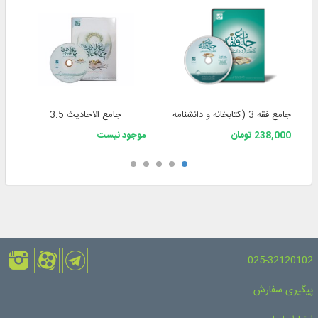
جامع فقه 3 (کتابخانه و دانشنامه تخصصی فقه)
جامع الاحادیث 3.5
238,000 تومان
موجود نیست
025-32120102
پیگیری سفارش