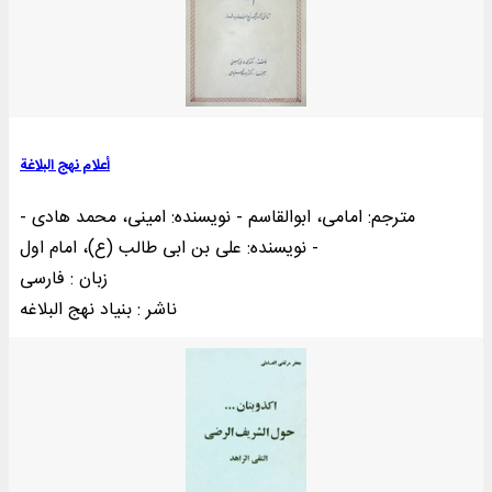
أعلام نهج البلاغة
مترجم: امامی، ابوالقاسم - نویسنده: امینی، محمد هادی -
نویسنده: علی بن ابی طالب (ع)، امام اول -
زبان : فارسی
ناشر : بنياد نهج البلاغه