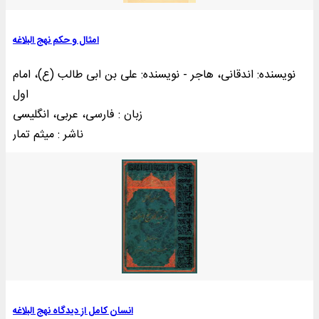
امثال و حکم نهج البلاغه
نویسنده: اندقانی، هاجر - نویسنده: علی بن ابی طالب (ع)، امام
اول
زبان : فارسی، عربی، انگلیسی
ناشر : ميثم تمار
انسان کامل از دیدگاه نهج البلاغه