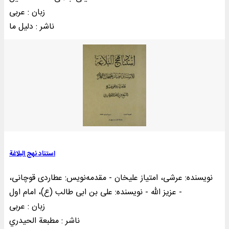
زبان : عربی
ناشر : دليل ما
استناد نهج البلاغة
نویسنده: عرشی، امتیاز علیخان - مقدمه‌نويس: عطاردی قوچانی،
عزیز الله - نویسنده: علی بن ابی طالب (ع)، امام اول -
زبان : عربی
ناشر : مطبعة الحيدري