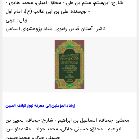
شارح: ابن‌میثم، میثم بن علی - محقق: امینی، محمد هادی -
نویسنده: علی بن ابی طالب (ع)، امام اول -
زبان : عربی
ناشر : آستان قدس رضوی. بنياد پژوهشهای اسلامى
إرشاد المؤمنین إلی معرفة نهج البلاغة المبین
محشی: جحاف، اسماعیل بن ابراهیم - شارح: جحاف، یحیی بن
ابراهیم - محقق: حسینی جلالی، محمد جواد - مقدمه‌نويس:
حسینی جلالی، محمدحسین