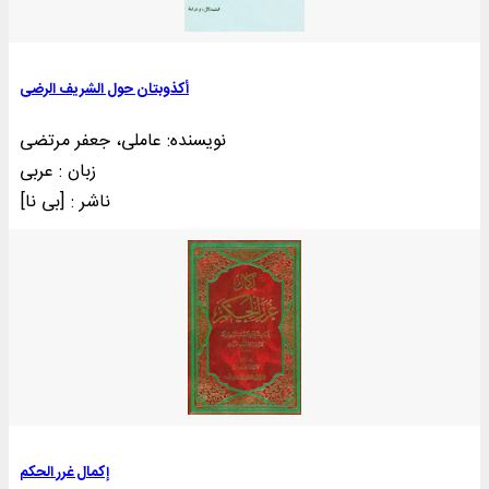
أکذوبتان حول الشریف الرضی
نویسنده: عاملی، جعفر مرتضی
زبان : عربی
ناشر : [بی‌ نا]
إکمال غرر الحکم