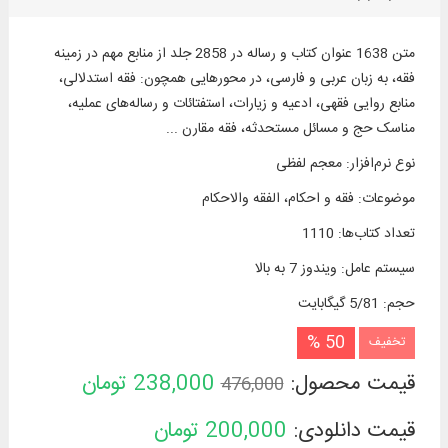
متن 1638 عنوان کتاب و رساله در 2858 جلد از منابع مهم در زمينه
فقه، به زبان عربی و فارسی، در محورهایی همچون: فقه استدلالی،
منابع روایی فقهی، ادعیه و زیارات، استفتائات و رساله‌های عملیه،
مناسک حج و مسائل مستحدثه، فقه مقارن ...
نوع نرم‌افزار
:
معجم لفظی
موضوعات
:
فقه و احکام، الفقه والاحكام
تعداد کتاب‌ها
:
1110
سیستم عامل
:
ویندوز 7 به بالا
حجم
:
5/81 گیگابایت
50 %
تخفیف
قیمت محصول:
238,000
تومان
476,000
قیمت دانلودی:
200,000
تومان