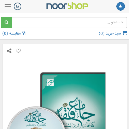
سبد خرید (
0
)
مقایسه (
0
)