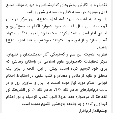
تکمیل و یا نگارش بخش‌های کتاب‌شناسی و درباره مؤلف منابع
فقهی موجود در نسخه فعلی و نسخه پیشین برنامه.
با توجه به اهمیت ویژه فقه اهل‌بیت(ع)، این مرکز در طول
قریب به سی سال فعالیت خود همواره اقدام به جمع‌آورى و
احیاى آثار فقیهان نامدار کرده است تا راه را بر پویندگان اجتهاد
آسان سازد و از این طریق بتوانند خوشه‌چین فقه اهل‌بیت(ع)
باشند.
نظر به اهمیت این علم و گستردگی آثار اندیشمندان و فقیهان،
مرکز تحقیقات کامپیوتری علوم اسلامی در راستای رسالتی که
برای خود ترسیم کرده است، پیش از این، آنچه را براى یک
محقق و فقیه از منابع و مصادر و کتب فقهى در استنباط احکام
نورانى اسلام مورد نیاز بوده است، با ابزار و فناورى روز و در
قالب نرم‌افزارهای جامع ‌فقه 1/2، جامع فقه 2، نور الشريعة، نور
الفقاهة 3، درختواره فقه، عروة النور، تحریر الوسیله و نور احکام
گردآورى کرده و به جامعه پژوهشى تقدیم نموده است.
چشم‌انداز نرم‌افزار