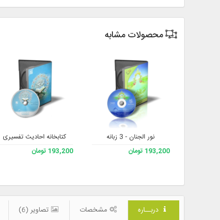
محصولات مشابه
نور الجنان - 3 زبانه
کتابخانه احادیث تفسیری
193,200 تومان
193,200 تومان
دربــاره
مشخصات
تصاویر (6)