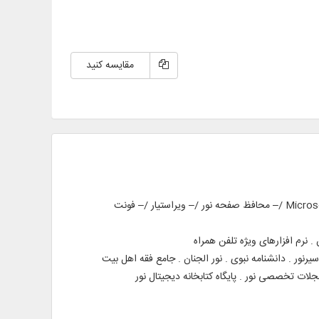
مقایسه کنید
مجموعه‌ای از برخی از نرم‌افزارهای نور شامل: /– نور الأنوار 2/2 /– نور الجنان /– فیش تبلیغ/– قرآن همراه نور /– قرآن در Microsoft Word /– محافظ صفحه نور /– ویراستیار /– فونت
نرم افزارهای ویژه تلفن همراه
نور . دانشنامه نبوی . نور الجنان . جامع فقه اهل بیت
جلات تخصصی نور . پایگاه کتابخانه دیجیتال نور