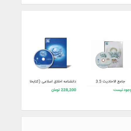
جامع الاحادیث 3.5
دانشنامه اخلاق اسلامی (کتابخانه نسخه 2)
اخلا
جود نیست
228,200 تومان
موجود نیست