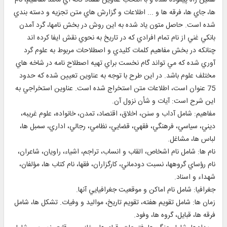
ها، جاي ها، فرقه ها و ... اطلاعات و گزارش هاي متن تجزيه و دسته بندي
شده است. حاصل متون ياد شده به اين روش در بخش نامها، گرد آمدن
بانكي غني از نام تمام افرادي كه در تاريخ به نحوي نقش ايفا كرده اند
چنانكه در بخش مفاهيم كلمات كليدي و اصطلاحات مربوط به علوم گرد
آوري شده كه مي تواند گام نخست براي تهيه اصطلاح نامه در شاخه هاي
مختلف علوم باشد. در اين طرح با توجه به عناوين تعيين شده كه حدود
75 عنوان است، اطلاعات متن استخراج شده است. عناوين استخراجي به
اين شرح است: آيات و شأن نزول آن.
مفاهيم: شامل آداب و سنن، اخلاق، اقتصاد، تمدن، خانواده، علوم غريبه،
ديني، سياسي، فرهنگي، فقهي، قضايي، نظامي، رجالي، اداري، سمبل ها،
لباس ها، مشاغل.
نام ها: شامل نام اشخاص، القاب و انساب، تراجم، اشياء، راويان، شاعران،
نام رؤساي گروهها، نسبت دودماني، كارگزاران، فقها، نام كتاب ها، مؤلفان،
شهداء و اسناد.
جغرافيا: شامل نام اماكن و موقعيت جغرافيايي آنها.
زمان ها: شامل تقويم هفته، تقويم تاريخ، مواليد و وفيات. تشكل ها، شامل
فرقه ها، قبايل، گروه ها، وفود.