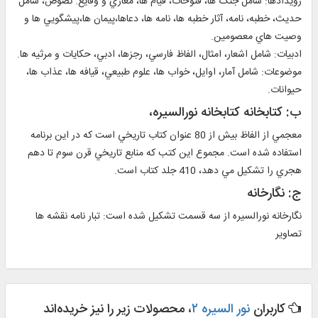
رويدادها: شامل جنگ ها، فتوحات، قيام ها، مغازي و وقايع. نصوص، شامل
حديث، خطبه، نامه، آثار خطبه ها، نامه ها، دعاها،پيمان ها،پيشگويي ها و
وصيت هاي معصومين.
ادبيات: شامل اشعار، امثال، الفاظ فارسي، رجزها، ادبي، حكايات و مرثيه ها.
موضوعات: شامل آمار، اوايل، خواب ها، علوم طبيعي، قيافه ها، عذاب ها،
حيوانات.
ب: كتابخانه كتابخانه نورالسيره،
معجمي از الفاظ بيش از 80 عنوان كتاب تاريخي است كه در اين برنامه
استفاده شده است. مجموع اين كتب كه منابع تاريخي قرن سوم تا دهم
هجري را تشكيل مي دهد، 410 جلد كتاب است.
ج: نگارخانه
نگارخانه نورالسيره از سه قسمت تشكيل شده است: تبار نامه نقشه ها
تصاوير
کاربران
نور السیره ۲
، محصولات زیر را نیز خریده‌اند