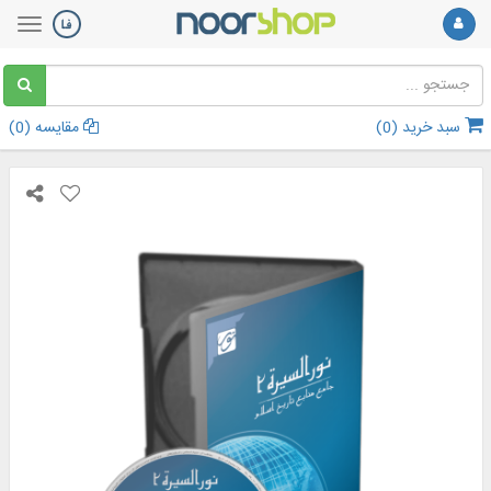
سبد خرید (
0
)
مقایسه (
0
)