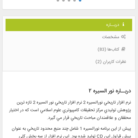
دربــاره
مشخصات
کتاب‌ها (83)
نظرات کاربران (2)
دربــاره نور السیره ۲
نرم افزار تاريخي نورالسيره 2 نرم افزار تاريخي نور السيره 2 تازه ترين
پژوهش توليدي مركز تحقيقات كامپيوتري علوم اسلامي است كه در اختيار
محققان و علاقمندان مباحث تاريخي قرار مي گيرد.
پيش از اين برنامه نورالسيره 1 شامل چند منبع محدود تاريخي به عنوان
پيش قراول اين CD توليد شده بود. اين نرم افزار از سه بخش كلي