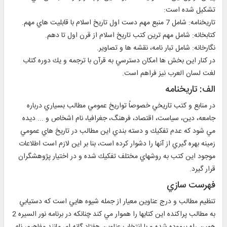
تشكيل شده است:
تاريخنامه: شامل 7 منبع مهم دست اول تاريخ اسلام با قابليت هاي مهم.
كتابخانه: شامل مهم ترين كتب تاريخ اسلام از قرن اول تا دهم.
نگارخانه: شامل تبار نامه، نقشه ها و تصاوير.
در كنار اين بخش ها امكان دسترسي به قرآن با ترجمه و يك دوره كتاب
لغت لسان العرب نيز فراهم است.
الف: تاريخنامه
در منابع و كتب تاريخي خصوصاً تواريخ عمومي مطالب بسياري درباره
جامعه، دين، سياست، اقتصاد، فرهنگ، جغرافيا، نام اشخاص و ... ديده
مي شود كه عدم تفكيك و دسته بندي اين مطالب در تاريخ هاي عمومي
زمينه بهره گيري از آنها را دشوار كرده است، بنا بر اين لازم است اطلاعات
موجود اين كتب به روشهاي مختلف تفكيك شده و در اختيار پژوهشگران
قرار گيرد.
فهرست سازي
تنظيم مطالب و درج عناوين معيار از جمله شيوه هايي است كه دستيابي
به مطالب پراكنده اين كتابها را هموار مي كند چنانكه در برنامه نور السيره 2
همين راه پيموده شده و با انتخاب عناوين هفتاد گانه اي مانند مفاهيم، نام