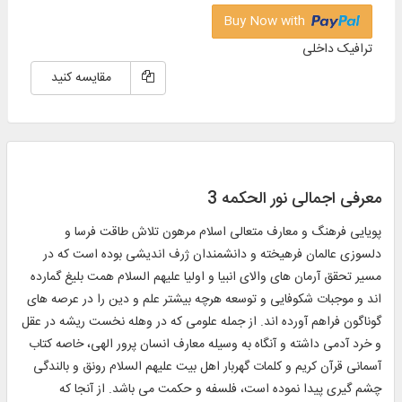
Buy Now with
ترافیک داخلی
مقایسه کنید
معرفی اجمالی نور الحکمه 3
پویایى فرهنگ و معارف متعالى اسلام مرهون تلاش طاقت فرسا و
دلسوزى عالمان فرهیخته و دانشمندان ژرف‏‌ اندیشى بوده است که در
مسیر تحقق آرمان‌ هاى والاى انبیا و اولیا علیهم‏‌ السلام همت بلیغ گمارده‏‌
اند و موجبات شکوفایى و توسعه هرچه بیشتر علم و دین را در عرصه ‏‌هاى
گوناگون فراهم آورده ‏‌اند. از جمله علومى که در وهله نخست ریشه در عقل
و خرد آدمى داشته و آنگاه به وسیله معارف انسان‏‌ پرور الهى، خاصه کتاب
آسمانى قرآن کریم و کلمات گهربار اهل بیت علیهم ‏‌السلام رونق و بالندگى
چشم‌ گیرى پیدا نموده است، فلسفه و حکمت می‌ باشد. از آنجا که