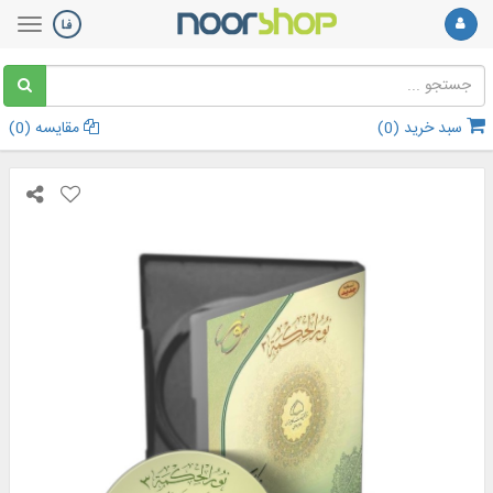
سبد خرید (
0
)
مقایسه (
0
)