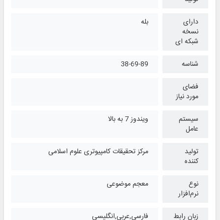
دارای
بله
نسخه
شبکه ای
شناسه
38-69-89
فضای
مورد نیاز
سیستم
ویندوز 7 به بالا
عامل
تولید
مرکز تحقیقات کامپیوتری علوم اسلامی
کننده
نوع
معجم موضوعی
نرم‌افزار
زبان رابط
فارسی,عربی,انگلیسی