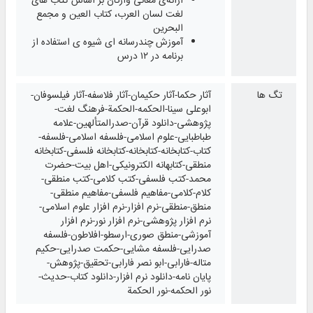
ارائه‌ی معانی واژگان بر اساس کتاب‌ های
لغت لسان العرب، کتاب العین و مجمع
البحرین ​
آموزش چند‌رسانه‌ ای شیوه‌ ی استفاده از
برنامه در ۱۲ درس
تگ ها
آثار حکما-آثار حکیمان-آثار فلاسفه-آثار فیلسوفان-
ابوعلی سینا-الحکمه-الحکمة-فرهنگ لغت-
پژوهشی-دانلود قرآن-صدرالمتألهین-علامه
طباطبایی-علوم اسلامی-فلسفه اسلامی-فلسفه-
کتاب-کتابخانه-کتابخانه-کتابخانه فلسفی-کتابخانه
منطقی-کتابهانه الکترونیکی-اهل بیت-حضرت
محمد-کتب فلسفی-کتب کلامی-کتب منطقی-
کلام-کلامی-مفاهیم فلسفی-مفاهیم منطقی-
منطق-منطقی-نرم افزار-نرم افزار علوم اسلامی-
نرم افزار پژوهشی-نرم افزار نور-نرم افزار
آموزشی-منطق صوری-ارسطو-افلاطون-فلسفه
صدرایی-فلسفه مشایی-حکمت صدرایی-حکیم
متاله-فارابی-ابو نصر فارابی-تحقیق-پژوهش-
پایان نامه-دانلود نرم افزار-دانلود کتاب-حدیث-
نور الحکمه-نور الحکمة