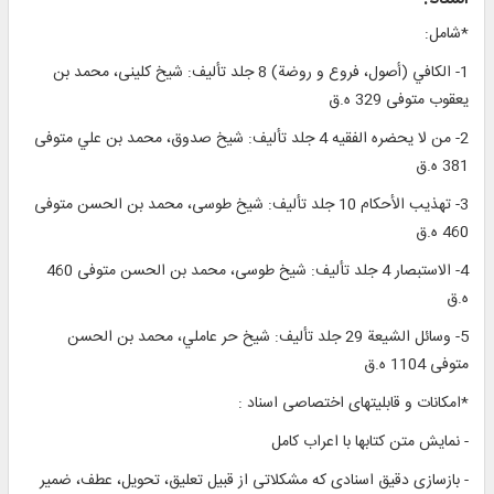
*شامل:
1- الكافي (أصول، فروع و روضة) 8 جلد تأليف: شيخ كلينى، محمد بن
يعقوب متوفى 329 ه.ق‏
2- من لا يحضره الفقيه 4 جلد تأليف: شيخ صدوق، محمد بن علي متوفى
381 ه.ق‏
3- تهذيب الأحكام 10 جلد تأليف: شيخ طوسى، محمد بن الحسن متوفى
460 ه.ق‏
4- الاستبصار 4 جلد تأليف: شيخ طوسى، محمد بن الحسن متوفى 460
ه.ق‏
5- وسائل الشيعة 29 جلد تأليف: شيخ حر عاملي، محمد بن الحسن
متوفى 1104 ه.ق‏
*امكانات و قابليت‏هاى اختصاصى اسناد :
- نمايش متن كتاب‏ها با اعراب كامل‏
- بازسازى دقيق اسنادى كه مشكلاتى از قبيل تعليق، تحويل، عطف، ضمير