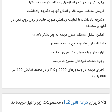
- چاپ متون دلخواه در اندازه‏هاى مختلف در همه قسمت‏ها
- گزينش مطالب مورد نظر و انتقال آنها به دفترچه يادداشت‏
- دفترچه يادداشت با قابليت ويرايش متون، چاپ، و بردن روى فايل در
قالب‏هاى مختلف‏
- امكان انتقال مستقيم متون برنامه به ويرايشگر droW
- استفاده از راهنماى جامع در همه قسمت‏ها
- ارايه متون با خطها و اندازه‏هاى مختلف‏
- وجود صفحه كليدهاى متنوع در برنامه‏
- اجراى برنامه در ويندوزهاى 2000 و PX و در محيط نمايش 600 در
800 به بالا .
کاربران
درایه النور 1.2
، محصولات زیر را نیز خریده‌اند