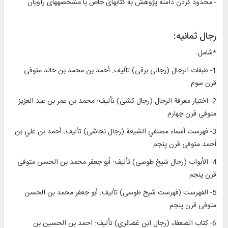
- محدود كردن دامنه پژوهش به كتاب‏هاى خاص يا مشخصه‏هاى راويان‏
رجال ثمانيه‏:
*شامل:
1- طبقات الرجال (رجالى برقى) تأليف: أحمد بن محمد بن خالد متوفى
قرن سوم‏
2- اختيار معرفة الرجال (رجال كشى) تأليف: محمد بن عمر بن عبد العزيز
متوفى قرن چهارم‏
3- فهرست أسماء مصنفي الشيعة (رجال نجاشى) تأليف: أحمد بن علي بن
أحمد متوفى قرن پنجم‏
4- الأبواب (رجال شيخ طوسى) تأليف: أبو جعفر محمد بن الحسن متوفى
قرن پنجم‏
5- الفهرست (فهرست شيخ طوسى) تأليف: أبو جعفر محمد بن الحسن
متوفى قرن پنجم‏
6- كتاب الضعفاء (رجال ابن غضائري) تأليف: احمد بن الحسين بن