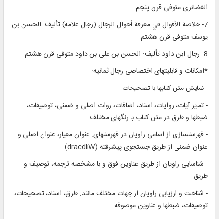
الغضائرى متوفى قرن پنجم‏
7- خلاصة الأقوال في معرفة أحوال الرجال (رجال علامه) تأليف: الحسن بن
يوسف متوفى قرن هشتم‏
8- رجال ابن داود تأليف: الحسن بن على بن داود متوفى قرن هشتم‏
*امكانات و قابليت‏هاى اختصاصى رجال ثمانيه:
- نمايش متن كتاب‏ها با تصحيحات‏
- تمايز آيات، روايات، اسناد، اضافات، روات اصلى و ضمنى، توصيفات،
ضبطها و طرق در متن كتاب با رنگ‏هاى مختلف‏
- فهرست‏سازى از اسامى راويان در فهرست‏هاى: عنوان معيار، عنوان اصلى و
عنوان ضمنى از طريق جستجوى پيشرفته (dracdliW)
- شناسايى راويان از طريق عناوين فوق و با مشخصه ترجمه، توصيف و
طريق‏
- شناخت و ارزيابى راويان از جهات مختلف مانند: طرق، اسناد، تصحيحات،
توصيفات، ضبطها و عناوين موصوفه‏