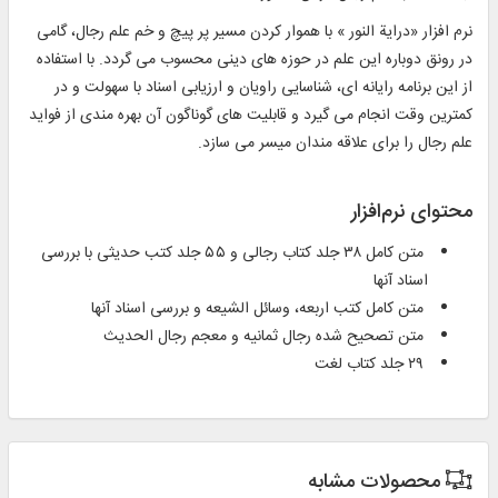
نرم افزار «درایة النور » با هموار کردن مسیر پر پیچ و خم علم رجال، گامى
در رونق دوباره این علم در حوزه هاى دینى محسوب مى گردد. با استفاده
از این برنامه رایانه اى، شناسایى راویان و ارزیابى اسناد با سهولت و در
کمترین وقت انجام مى گیرد و قابلیت هاى گوناگون آن بهره مندى از فواید
علم رجال را براى علاقه مندان میسر مى سازد.
محتوای نرم‌افزار
متن کامل ۳۸ جلد کتاب رجالى و ۵۵ جلد کتب حدیثى با بررسى
اسناد آنها
متن کامل کتب اربعه، وسائل الشیعه و بررسى اسناد آنها
متن تصحیح شده رجال ثمانیه و معجم رجال الحدیث
۲۹ جلد کتاب لغت
محصولات مشابه