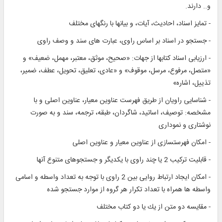
و.. دارند.
- تمايز اسناد، احاديث، آيات، و بيان‏ها با رنگ‏هاى مختلف‏
- جستجو در اسناد بر اساس راوى، عبارت هاى سند و وصف راوى‏
- ارزيابى اسناد كتاب‏ها از جهات: «صحيح، موثق، معتبر، مهمل، ضعيف» و
«متصل، مرفوع، مرسل، موقوف» و «عادى، تعليق، تحويل، عطف، ضمير،
تذييل، اشاره»
- شناسايى راويان از طريق فهرست عناوين معيار، عناوين اصلى و با
مشخصه: توصيف، اساتيد، شاگردان، طبقه، ترجمه، سند و به صورت
نوشتارى و نمودارى‏
- امكان فهرست‏سازى از عناوين معيار و عناوين اصلى‏
- قابليت تركيب 2 يا چند راوى با يكديگر و جستجوهاى متنوع آنها
- امكان ايجاد ارتباط روايى بين 2 راوى با توجه به تعداد واسطه و اسامى
واسطه ها همراه با تعداد تكرار هر گروه از موارد جستجو شده
- مقايسه دو متن از يك يا دو كتاب مختلف‏