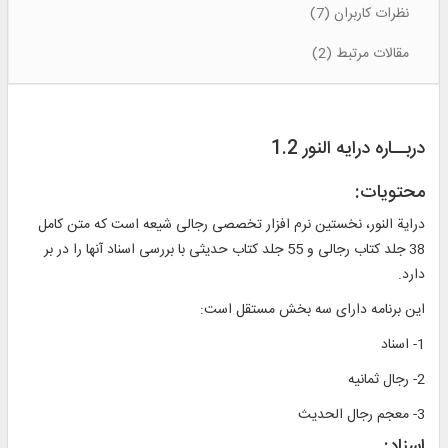
نظرات کاربران (7)
مقالات مرتبط (2)
دربــاره درایه النور 1.2
محتویات:
دراية النور، نخستين نرم ‏افزار تخصصى رجالى شيعه است كه متن كامل
38 جلد كتاب رجالى و 55 جلد كتاب حديثى با بررسى اسناد آنها را در بر
دارد.
اين برنامه داراى سه بخش مستقل است:
1- اسناد
2- رجال ثمانيه‏
3- معجم رجال الحديث‏
اسناد‏: