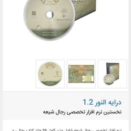
درایه النور 1.2
نخستین نرم افزار تخصصی رجال شیعه
نرم ‏افزار تخصصى رجال شيعه شامل متن كامل 38 جلد كتاب رجالى و