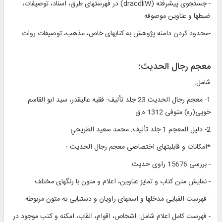
- جستجوى پيشرفته (dracdliW) در فهرست‏هاى طرق، اسناد، توصيفات،
ضبطها و عناوين موصوفه‏
-محدود كردن دامنه پژوهش به كتاب‏هاى خاص، مذهب، توصيفات روات‏
معجم رجال الحديث:
شامل:
1- معجم رجال الحديث 23 جلد تأليف: فقيه عاليقدر، سيد ابو القاسم
خويى(ره) متوفى 1312 ه.ق‏
2- دليل المعجم 1 جلد تأليف: محمد سعيد الطريحي‏
*امكانات و قابليت‏هاى اختصاصى معجم رجال الحديث :
- بررسى 15676 راوى حديث‏
- نمايش متن كتاب و تمايز عناوين، اعلام و متون با رنگ‏هاى مختلف‏
- فهرست الفبايى مدخل‏ها و اسم‏هاى راويان و دستيابى به متون مربوطه‏
- فهرست كامل اعلام شامل: اشخاص، اقوام، القاب، امكنه و كتب موجود در