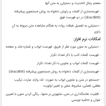
معجم رجال الحديث و دستيابى به متن آنها
- فهرست‏سازى از كلمات و راويان دلخواه به روش جستجوى پيشرفته
(dracdliW) در دو فهرست فوق‏
- دستيابى به تفصيل طبقات روات به هنگام مشاهده متن مربوط به آن
راوى‏
امكانات نرم افزار:
- دستيابى به متون مورد نظر از طريق: فهرست ابواب و شماره جلد و صفحه‏
- فهرست كلمات كتب با ذكر تعداد تكرار
- فهرست كلمات ابواب و عناوين با ذكر تعداد تكرار
- فهرست‏سازى از كلمات دلخواه به روش جستجوى پيشرفته (dracdliW)
- جستجو در متن و عناوين ابواب به صورت: تك واژه، عبارت، تركيب
عطفى، فصلى، مشروط منفى و تغيير اولويت‏
- قابليت علامت‏گذارى در متن، نمايه‏زنى بر متن‏ها ، رنگى كردن متون با تعيين
عنوان و حاشيه نويسى