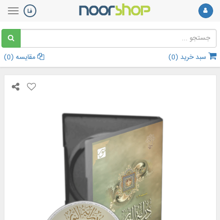
سبد خرید (
0
)
مقایسه (
0
)