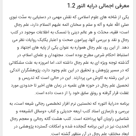
معرفی اجمالی درایه النور 1.2
یکى از شاخه هاى علوم اسلامى که نقش مهمى در دستیابى به سنّت نبوى
صلى الله علیه و آله و سلم و سخنان ائمه علیهم السلام دارد، علم رجال
است؛ فقیه، محدّث و هر عالم دینى با تمسک به اطلاعات موجود در کتب
رجال و نقد و بررسى آنها، پیرامون صحت و اعتبار یکایک روایات نظر مى
دهد. از این رو، علم رجال همواره به عنوان یکى از پایه هاى اجتهاد و
استنباط احکام شرعى مطرح بوده است. مجتهدان و علماى اسلام، در
گذشته توجه ویژه اى به علم رجال داشته اند، اما امروزه به علت مشکلاتى
که در مسیر پژوهش و تحقیق در این علم وجود دارد، پژوهشگران اندکى
در این رشته به کاوش مى پردازند. این در حالى است که تدریس و
تحصیل علم رجال در حوزه هاى علمیه در زمان هاى اخیر تا حدودى مورد
غفلت قرار گرفته و رونق سابق خود را از دست داده است.
برنامه «درایة النور» که نخستین نرم افزار تخصّصى رجالى شیعه است، به
بررسى و بازسازى اسناد کتب اربعه حدیثى و کتاب «وسائل الشیعه» و
شناسایى راویان آنها پرداخته است. کتب هشت گانه رجالى و معجم رجال
الحدیث نیز در این برنامه گنجانده شده و امکانات گسترده پژوهشى در
ابعاد مختلفِ علم رجال در آن منظور گشته است.