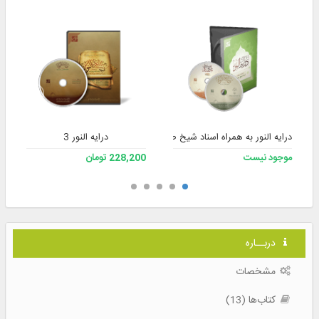
درایه النور به همراه اسناد شیخ صدوق
درایه النور 3
موجود نیست
228,200 تومان
دربــاره
مشخصات
کتاب‌ها (13)