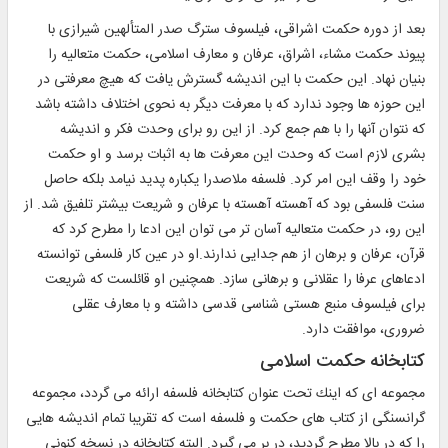
بعد از دوره حكمت اشراقى، فيلسوف سترگ صدر المتألهين شيرازى با
پيوند حكمت مشاء، اشراق، عرفان و معارف اسلامى، حكمت متعاليه را
بنيان نهاد. اين حكمت با اين انديشه گسترش يافت كه هيچ معرفتى در
اين حوزه ها وجود ندارد كه با معرفت ديگر به نحوى اختلاف داشته باشد
كه نتوان آنها را با هم جمع كرد. از اين رو براى وحدت فكر و انديشه
بشرى لازم است كه وحدت اين معرفت ها به اثبات برسد و او حكمت
خود را وقف اين امر كرد. فلسفه ملاصدرا يكباره پديد نيامد بلكه حاصل
سنت فلسفى بود كه آهسته آهسته با عرفان و شريعت بيشتر تلفيق شد. از
اين رو، در حكمت متعاليه آسان تر مى توان اين ادعا را مطرح كرد كه
قرآن، عرفان و برهان از هم جدايى ندارند.او در عين كار فلسفى توانسته
ادعاهاى عرفا را عقلانى و برهانى سازد. همچنين او قائلست كه شريعت
براى فيلسوف منبع هستى شناسى قدسى داشته و با معارف عقلى
ضرورى، موافقت دارد.
كتابخانه حكمت اسلامى‏
مجموعه اى كه اينك تحت عنوان كتابخانه فلسفه ارائه مى گردد، مجموعه
گرانسنگى از كتاب هاى حكمت و فلسفه است كه تقريبا تمام انديشه هايى
را كه در بالا مطرح گرديد، در بر مى گيرد. البته كتابخانه در نسخه كنونى