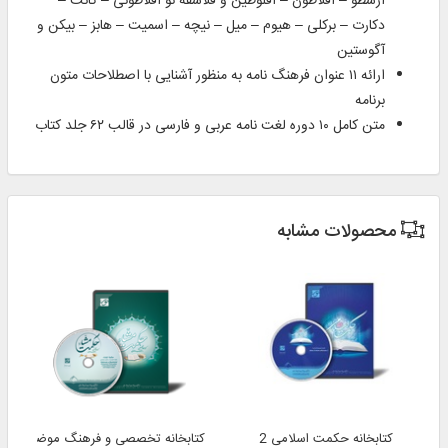
ارسطو – افلاطون – افلوطین و فلاسفه نو افلاطونی – کانت –
دکارت – برکلی – هیوم – میل – نیچه – اسمیت – هابز – بیکن و
آگوستین
ارائه ۱۱ عنوان فرهنگ نامه به منظور آشنایی با اصطلاحات متون
برنامه
متن کامل ۱۰ دوره لغت نامه عربی و فارسی در قالب ۶۲ جلد کتاب
محصولات مشابه
کتابخانه حکمت اسلامی 2
کتابخانه تخصصی و فرهنگ موضوعی ح