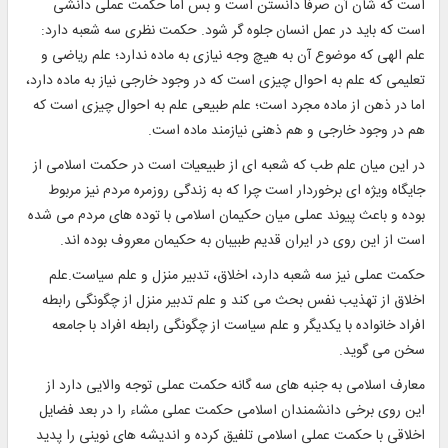
است كه شأن آن صرفا دانستن است و بس اما حكمت عملى دانشى
است كه بايد در عمل انسان جلوه گر شود. حكمت نظرى سه شعبه دارد:
علم الهى كه موضوع آن به هيچ وجه نيازى به ماده ندارد؛ علم رياضى و
تعليمى كه علم به احوال چيزى است كه در وجود خارجى نياز به ماده دارد،
اما در ذهن از ماده مجرد است؛ علم طبيعى علم به احوال چيزى است كه
هم در وجود خارجى و هم ذهنى نيازمند ماده است.
در اين ميان علم طب كه شعبه اى از طبيعيات است در حكمت اسلامى از
جايگاه ويژه اى برخوردار است چرا كه به زندگى روزمره مردم نيز مربوط
بوده و باعث پيوند عملى ميان حكيمان اسلامى با توده هاى مردم مى شده
است از اين روى در ايران قديم طبيبان به حكيمان معروف بوده اند.
حكمت عملى نيز سه شعبه دارد، اخلاق، تدبير منزل و علم سياست.علم
اخلاق از تهذيب نفس بحث مى كند و علم تدبير منزل از چگونگى رابطه
افراد خانواده با يكديگر و علم سياست از چگونگى رابطه افراد با جامعه
سخن مى گويد.
معارف اسلامى به جنبه هاى سه گانه حكمت عملى توجه والايى دارد از
اين روى برخى دانشمندان اسلامى حكمت عملى مشاء را در بعد فضايل
اخلاقى با حكمت عملى اسلامى تلفيق كرده و انديشه هاى نوينى را پديد