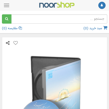
سبد خرید (
0
)
مقایسه (
0
)