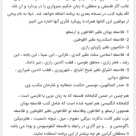
غالب آثار فلسفى و منطقى تا زمان حكيم سبزوارى را در بردارد و ان شاء
الله بقيه كتب در نسخه بعدى به برنامه اضافه خواهد شد. ذيلا به نام برخى
از مولفين اين كتابها همراه با رويكرد فكرى آنها اشاره مى كنيم.
1- فلاسفه يونان نظير افلاطون و ارسطو.
2- فلاسفه اسكندريه نظير افلوطين.
3- حكميون نظير زكرياى رازى.
4- فلاسفه اسلامى مشاء نظير كندى ، فارابى ، ابن سينا ، ابن باجه ، ابن
رشد ، فخر رازى ، محقق طوسى ، قطب الدين رازى ، مير داماد.
5- فلاسفه اشراق نظير شيخ اشراق ، شهرزورى ، قطب الدين شيرازى ،
محقق دوانى.
6- صدر المتالهين، موسس حكمت متعاليه و شارحان مكتب وى.
هم چنين در ضمن كتابخانه فلسفه كه به زبان عربى يا فارسى است ،
كتابخانه انگليسى هم تعبيه شده است كه شامل كتب فلاسفه يونان
همچون ارسطو و افلاطون وفلاسفه نو افلاطونى نظير افلوطين و فلاسفه
غرب نظير كانت ،دكارت ،بركلى ،هيوم ، ميل ، نيچه ،اسميت ، هابز،بيكن
،آگوستين و ....و نيز آثارى در رابطه با فلسفه كنفوسيوس و بودا مى باشد
تا محققان گرامى هر چه بيشتر از اين برنامه استفاده نمايند.