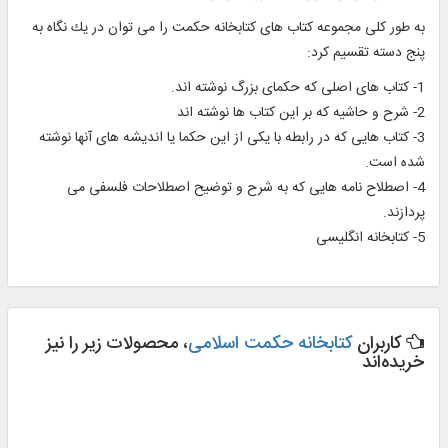
به طور كلى مجموعه كتاب هاى كتابخانه حكمت را مى توان در يك نگاه به
پنج دسته تقسيم كرد:
1- كتاب هاى اصلى كه حكماى بزرگ نوشته اند.
2- شرح و حاشيه كه بر اين كتاب ها نوشته اند
3- كتاب هايى كه در رابطه با يكى از اين حكما يا انديشه هاى آنها نوشته
شده است.
4- اصطلاح نامه هايى كه به شرح و توضيح اصطلاحات فلسفى مى
پردازند.
5- كتابخانه انگليسى‏
کاربران
کتابخانه حکمت اسلامی
، محصولات زیر را نیز
خریده‌اند