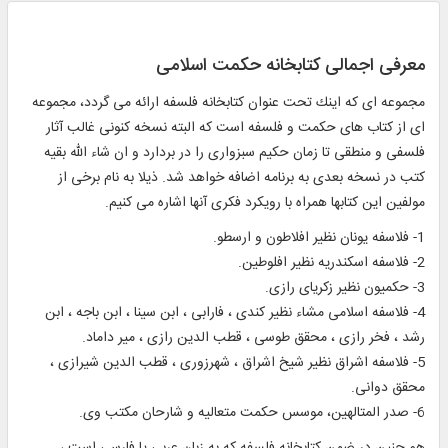
معرفی اجمالی کتابخانه حکمت اسلامی
مجموعه اى كه اينك تحت عنوان كتابخانه فلسفه ارائه مى گردد، مجموعه
ای از كتاب هاى حكمت و فلسفه است كه البته نسخه كنونى غالب آثار
فلسفى و منطقى تا زمان حكيم سبزوارى را در بردارد و ان شاء الله بقيه
كتب در نسخه بعدى به برنامه اضافه خواهد شد. ذيلا به نام برخى از
مولفين اين كتابها همراه با رويكرد فكرى آنها اشاره مى كنيم.
1- فلاسفه يونان نظير افلاطون و ارسطو.
2- فلاسفه اسكندريه نظير افلوطين.
3- حكميون نظير زكرياى رازى.
4- فلاسفه اسلامى مشاء نظير كندى ، فارابى ، ابن سينا ، ابن باجه ، ابن
رشد ، فخر رازى ، محقق طوسى ، قطب الدين رازى ، مير داماد.
5- فلاسفه اشراق نظير شيخ اشراق ، شهرزورى ، قطب الدين شيرازى ،
محقق دوانى.
6- صدر المتالهين، موسس حكمت متعاليه و شارحان مكتب وى.