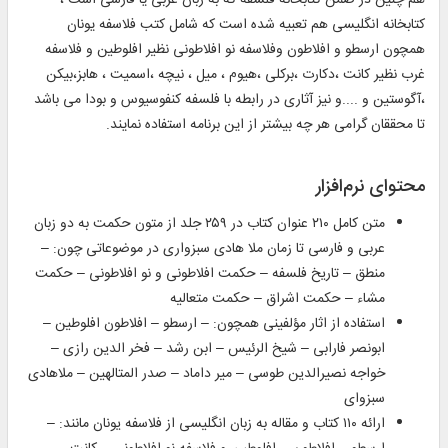
هم چنين در ضمن كتابخانه فلسفه كه به زبان عربى يا فارسى است ،
كتابخانه انگليسى هم تعبيه شده است كه شامل كتب فلاسفه يونان
همچون ارسطو و افلاطون وفلاسفه نو افلاطونى نظير افلوطين و فلاسفه
غرب نظير كانت ،دكارت ،بركلى ،هيوم ، ميل ، نيچه ،اسميت ، هابز،بيكن
،آگوستين و ....و نيز آثارى در رابطه با فلسفه كنفوسيوس و بودا مى باشد
تا محققان گرامى هر چه بيشتر از اين برنامه استفاده نمايند.
محتوای نرم‌افزار
متن کامل ۲۱۰ عنوان کتاب در ۲۵۹ جلد از متون حکمت به دو زبان
عربی و فارسی تا زمان ملا هادی سبزواری در موضوعاتی چون: –
منطق – تاریخ فلسفه – حکمت افلاطونی و نو افلاطونی – حکمت
مشاء – حکمت اشراق – حکمت متعالیه
استفاده از اثار مؤلفینی همچون: – ارسطو – افلاطون افلوطین –
ابونصر فارابی – شیخ الرئیس – ابن رشد – فخر الدین رازی –
خواجه نصیرالدین طوسی – میر داماد – صدر المتالهین – ملاهادی
سبزوای
ارائه ۱۱۰ کتاب و مقاله به زبان انگلیسی از فلاسفه یونان مانند: –