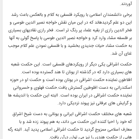
آوردند.
برخى دانشمندان اسلامى با رويكرد فلسفى به كلام و بالعكس باعث رشد
اين دو علم گرديده‏اند كه در اين ميان نقش خواجه نصير الدين طوسى و
فخر الدين رازى از بقيه علماء پر رنگ تر است. فخر رازى نقاديهاى بسيارى
بر فلسفه مشاء وارد كرد و خواجه نصير الدين طوسى با پاسخ گوئى به آنها
به حكمت مشاء حيات جديدى بخشيد و با فلسفى نمودن علم كلام موجب
غناى آن شد.
حكمت اشراقى يكى ديگر از رويكردهاى فلسفى است. اين حكمت شعبه
هاى بسيارى دارد كه در گذشته از يونان تا هند گسترده بوده است.
افلاطون نماينده حكمت اشراقى در يونان بوده است و حكمت او در حوزه
اسكندرانى به دست افلوطين گسترش يافت.حكمت فهلوى و خسروانى
نماينده حكمت اشراقى در ايران بوده است. البته اين حكمت با انديشه ها
و گرايش هاى عرفانى نيز پيوند نزديكى دارد.
شعبه هاى مختلف حكمت اشراقى ايرانى و يونانى به دست شيخ اشراق
كه خود را احيا كننده اين حكمت مى داند، به هم پيوند زده شد و با
معارف اسلامى ممزوج گرديد تا حكمت اشراقى اسلامى پديد آيد. البته رگه
هايى از حكمت هندى را نيز مى توان درآن يافت.