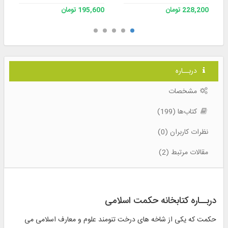
228,200 تومان
195,600 تومان
دربــاره
مشخصات
کتاب‌ها (199)
نظرات کاربران (0)
مقالات مرتبط (2)
دربــاره کتابخانه حکمت اسلامی
حكمت كه يكى از شاخه هاى درخت تنومند علوم و معارف اسلامى مى