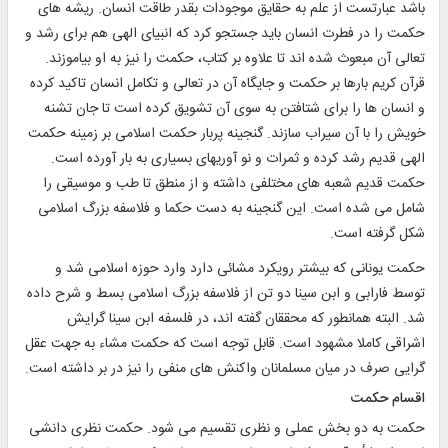
باشد عبارتست از علم به حقايق موجودات بقدر طاقت انسان. ريشه هاى
حكمت را در فطرت انسان بايد جستجو كرد كه انبياى الهى هم براى رشد و
تعالى آن مبعوث شده اند تا علاوه بر كتاب، حكمت را نيز به او بياموزند.
قرآن كريم بارها بر حكمت و جايگاه آن در تعالى و تكامل انسان تاكيد كرده
و انسان ها را براى شتافتن به سوى آن تشويق كرده است تا جان تشنه
خويش را با آن سيراب سازند. گنجينه پربار حكمت اسلامى بر زمينه حكمت
الهى قديم رشد كرده و ثمرات و نو آوريهاى بسيارى به بار آورده است.
حكمت قديم شعبه هاى مختلفى داشته و از منطق تا طب و موسيقى را
شامل مى شده است. اين گنجينه به دست حكما و فلاسفه بزرگ اسلامى
شكل گرفته است.
حكمت يونانى كه بيشتر رويكرد مشائى دارد وارد حوزه اسلامى شد و
توسط فارابى و ابن سينا دو تن از فلاسفه بزرگ اسلامى بسط و شرح داده
شد. البته همانطور كه محققان گفته اند، در فلسفه ابن سينا گرايش
اشراقى كاملا مشهود است. قابل توجه است كه حكمت مشاء به جهت عقل
گرايى صرف در ميان مسلمانان واكنش هاى منفى را نيز در بر داشته است.
اقسام حكمت‏
حكمت به دو بخش عملى و نظرى تقسيم مى شود. حكمت نظرى دانشى