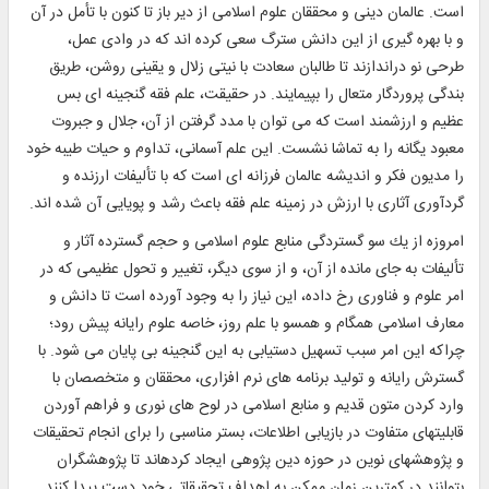
است. عالمان دينى و محققان علوم اسلامى از دير باز تا كنون با تأمل در آن
و با بهره‏ گيرى از اين دانش سترگ سعى كرده‏ اند كه در وادى عمل،
طرحى نو دراندازند تا طالبان سعادت با نيتى زلال و يقينى روشن، طريق
بندگى پروردگار متعال را بپيمايند. در حقيقت، علم فقه گنجينه ‏اى بس
عظيم و ارزشمند است كه مى ‏توان با مدد گرفتن از آن، جلال و جبروت
معبود يگانه را به تماشا نشست. اين علم آسمانى، تداوم و حيات طيبه خود
را مديون فكر و انديشه عالمان فرزانه‏ اى است كه با تأليفات ارزنده و
گردآورى آثارى با ارزش در زمينه علم فقه باعث رشد و پويايى آن شده ‏اند.
امروزه از يك سو گستردگى منابع علوم اسلامى و حجم گسترده آثار و
تأليفات به جاى مانده از آن، و از سوى ديگر، تغيير و تحول عظيمى كه در
امر علوم و فناورى رخ داده، اين نياز را به وجود آورده است تا دانش و
معارف اسلامى همگام و همسو با علم روز، خاصه علوم رايانه پيش رود؛
چراكه اين امر سبب تسهيل دستيابى به اين گنجينه بى پايان مى ‏شود. با
گسترش رايانه و توليد برنامه ‏هاى نرم ‏افزارى، محققان و متخصصان با
وارد كردن متون قديم و منابع اسلامى در لوح‏ هاى نورى و فراهم آوردن
قابليت‏هاى متفاوت در بازيابى اطلاعات، بستر مناسبى را براى انجام تحقيقات
و پژوهش‏هاى نوين در حوزه دين‏ پژوهى ايجاد كرده‏اند تا پژوهشگران
بتوانند در كمترين زمان ممكن به اهداف تحقيقاتى خود دست پيدا كنند.