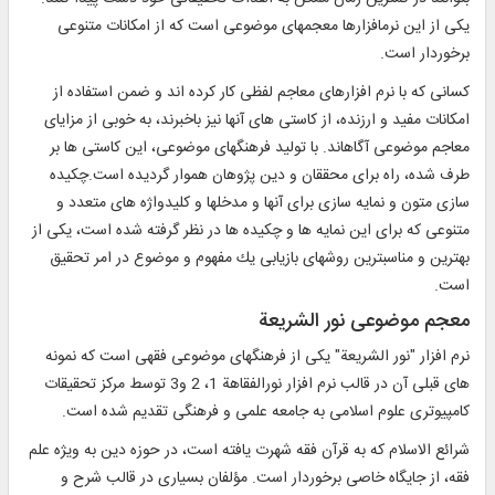
يكى از اين نرم‏افزارها معجم‏هاى موضوعى است كه از امكانات متنوعى
برخوردار است.
كسانى كه با نرم ‏افزارهاى معاجم لفظى كار كرده ‏اند و ضمن استفاده از
امكانات مفيد و ارزنده، از كاستى‏ هاى آن‏ها نيز باخبرند، به‏ خوبى از مزاياى
معاجم موضوعى آگاه‏اند. با توليد فرهنگ‏هاى موضوعى، اين كاستى‏ ها بر
طرف شده، راه براى محققان و دين‏ پژوهان هموار گرديده است.چكيده‏
سازى متون و نمايه‏ سازى براى آن‏ها و مدخل‏ها و كليدواژه‏ هاى متعدد و
متنوعى كه براى اين نمايه‏ ها و چكيده‏ ها در نظر گرفته شده است، يكى از
بهترين و مناسب‏ترين روش‏هاى بازيابى يك مفهوم و موضوع در امر تحقيق
است.
معجم موضوعى نور الشريعة
نرم‏ افزار "نور الشريعة" يكى از فرهنگ‏هاى موضوعى فقهى است كه نمونه‏
هاى قبلى آن در قالب نرم ‏افزار نورالفقاهة 1، 2 و3 توسط مركز تحقيقات
كامپيوترى علوم اسلامى به جامعه علمى و فرهنگى تقديم شده است.
شرائع الاسلام كه به قرآن فقه شهرت يافته است، در حوزه دين به‏ ويژه علم
فقه، از جايگاه خاصى برخوردار است. مؤلفان بسيارى در قالب شرح و