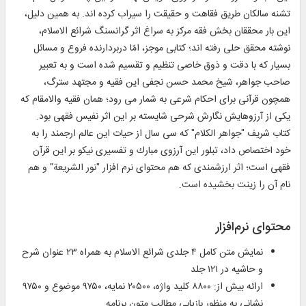
تشنه سالكان طريق فقاهت و حقيقت را سيراب كرده ‏اند. به همين دليل،
اين بار محققان بخش فقه مركز به سراغ اثر گرانسنگ شرائع الاسلام،
نوشته محقق حلى رفته ‏اند؛ كتابى موجز، امّا دربردارنده فروع و مسائل
بسيار كه با دقت و ذوق خاصى تنظيم و تقسيم شده است و به تعبير
صاحب جواهر، شيخ محمد حسن نجفى اين فقيه و مجتهد سترگ،
همچون قرآنى براى احكام شرعى به شمار مى‏ رود؛ همان فقيه والامقام كه
يكى از آرزوهايش نگارش شرحى شايسته بر اين اثر نفيس فقهى بود.
كتاب شريف "جواهر الكلام" كه سى سال از حيات اين عالم ارجمند را به
خود اختصاص داد، تبلور اين آرزوى مبارك و تفسيرى نيكو بر اين قرآن
فقهى است؛ اثر ارزشمندى كه هم محتواى نرم‏ افزار "نور الشريعة" و هم
نام آن را زينت بخشيده است.
محتوای نرم‌افزار
نمایش متن کامل ۴ جلدی شرائع الاسلام به همراه ۲۳ عنوان شرح
و حاشیه در ۱۲۱ جلد
ارائه بیش از: ۸۸۰۰ کلید واژه، ۲۰۵۰۰ نمایه، ۹۷۵۰ موضوع و ۹۷۵۰
نشانی به منظور بازیابی مطالب متون برنامه