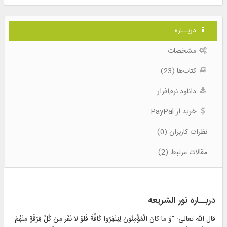
دربــاره
مشخصات
کتاب‌ها (23)
دانلود نرم‌افزار
خرید از PayPal
نظرات کاربران (0)
مقالات مرتبط (2)
دربــاره نور الشریعه
قال الله تعالى: "وَ ما كانَ الْمُؤْمِنُونَ لِيَنْفِرُوا كَافَّةً فَلَوْ لا نَفَرَ مِنْ كُلِّ فِرْقَةٍ مِنْهُمْ