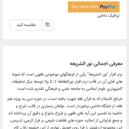
Buy Now with
ترافیک داخلی
مقایسه کنید
معرفی اجمالی نور الشریعه
نرم‏ افزار "نور الشريعة" يكى از فرهنگ‏هاى موضوعى فقهى است كه نمونه‏
هاى قبلى آن در قالب نرم ‏افزار نورالفقاهة 1، 2 و3 توسط مركز تحقيقات
كامپيوترى علوم اسلامى به جامعه علمى و فرهنگى تقديم شده است.
شرائع الاسلام كه به قرآن فقه شهرت يافته است، در حوزه دين به‏ ويژه علم
فقه، از جايگاه خاصى برخوردار است. مؤلفان بسيارى در قالب شرح و
حاشيه به تفسير اين آيه‏ هاى فقهى و فروع متنوع و دقيق آن پرداخته ‏اند
و جمع فراوانى از اساتيد حوزه‏ هاى فقاهت شيعى بر فراز كرسى تدريس،
اين مجموعه ارزشمند را فرا روى خويش نهاده، از اين چشمه زلال، كام