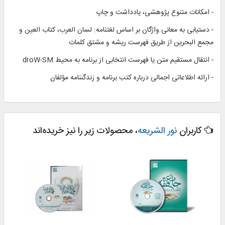
- امكانات متنوع پژوهشى، يادداشت و چاپ‏
- دستيابى به معانى واژگان بر اساس لغت‏نامه: لسان العرب، كتاب العين و
مجمع البحرين از طريق فهرست ريشه و مشتق كلمات‏
- انتقال مستقيم متن يا فهرست انتخابى از برنامه به محيط droW-SM
- ارائه اطلاعاتى اجمالى درباره كتب برنامه و زندگى‏نامه مؤلفان‏
کاربران
نور الشریعه
، محصولات زیر را نیز خریده‌اند