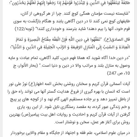
طائِفَةٌ لِيَتَفَقَّهُوا فِي الدِّينِ وَ لِيُنْذِرُوا قَوْمَهُمْ إِذا رَجَعُوا إِلَيْهِمْ لَعَلَّهُمْ يَحْذَرُون"؛
"شايسته نيست مؤمنان همگى كوچ كنند. چرا از هر گروهى از آنان،
طايفه‏اى كوچ نمى‏ كنند تا در دين آگاهى يابند و هنگام بازگشت به سوى
قوم خود، آن‏ها را بيم دهند! شايد بترسند و خوددارى كنند!" (توبه/122)
قال الصادق(ع): "تَفَقَّهُوا فِي دِينِ اللَّهِ فَإِنَّ الْفِقْهَ مِفْتَاحُ الْبَصِيرَةِ وَ تَمَامُ
الْعِبَادَةِ وَ السَّبَبُ إِلَى الْمَنَازِلِ الرَّفِيعَةِ وَ الرُّتَبِ الْجَلِيلَةِ فِي الدِّينِ وَ الدُّنْيَا"؛
"در دين خدا آگاه شويد كه همانا فهم دين، كليد آگاهى، تمام عبادت و مايه
وصول به منازل بلند و مراتب والا در دين و دنيا است." (بحار الأنوار، ج
10، ص 247)
آيات آسمانى قرآن كريم و سخنان روشنی بخش ائمه اطهار(ع) نورٌ على نور
است كه انسان با بهره‏ گيرى از فروغ هدايت‏ گستر آن‏ها مى‏ تواند راه حق را
از باطل تمييز دهد و بر جاده مستقيم الهى گام نهد و از كوچه‏ هاى پر پيچ
و خم زندگى عبور كرده، به مقصد رستگارى نايل شود. از اين رو، يارى
گرفتن از آيات قرآن كريم و احاديث و روايات اهل بيت پيامبر(ص) بهترين
روش براى آغاز هر عمل، سخن و نوشتار است.
در ميان علوم اسلامى، علم فقه و اجتهاد از جايگاه و مقام والايى برخوردار