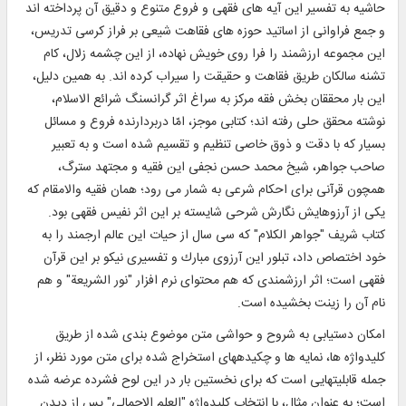
حاشيه به تفسير اين آيه‏ هاى فقهى و فروع متنوع و دقيق آن پرداخته ‏اند
و جمع فراوانى از اساتيد حوزه‏ هاى فقاهت شيعى بر فراز كرسى تدريس،
اين مجموعه ارزشمند را فرا روى خويش نهاده، از اين چشمه زلال، كام
تشنه سالكان طريق فقاهت و حقيقت را سيراب كرده ‏اند. به همين دليل،
اين بار محققان بخش فقه مركز به سراغ اثر گرانسنگ شرائع الاسلام،
نوشته محقق حلى رفته ‏اند؛ كتابى موجز، امّا دربردارنده فروع و مسائل
بسيار كه با دقت و ذوق خاصى تنظيم و تقسيم شده است و به تعبير
صاحب جواهر، شيخ محمد حسن نجفى اين فقيه و مجتهد سترگ،
همچون قرآنى براى احكام شرعى به شمار مى‏ رود؛ همان فقيه والامقام كه
يكى از آرزوهايش نگارش شرحى شايسته بر اين اثر نفيس فقهى بود.
كتاب شريف "جواهر الكلام" كه سى سال از حيات اين عالم ارجمند را به
خود اختصاص داد، تبلور اين آرزوى مبارك و تفسيرى نيكو بر اين قرآن
فقهى است؛ اثر ارزشمندى كه هم محتواى نرم‏ افزار "نور الشريعة" و هم
نام آن را زينت بخشيده است.
امكان دستيابى به شروح و حواشى متن موضوع‏ بندى شده از طريق
كليدواژه ‏ها، نمايه‏ ها و چكيده‏هاى استخراج شده براى متن مورد نظر، از
جمله قابليت‏هايى است كه براى نخستين بار در اين لوح فشرده عرضه شده
است؛ به عنوان مثال، با انتخاب كليدواژه "العلم الاجمالى" پس از ديدن