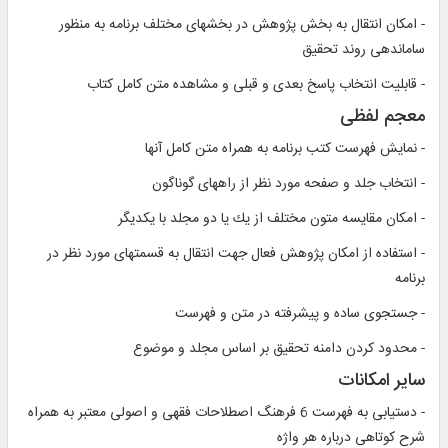
- امكان انتقال به بخش پژوهش در بخش‏هاى مختلف برنامه به منظور
سامان‏دهى روند تحقيق‏
- قابليت انتخاب پاسخ بعدى و قبلى و مشاهده متن كامل كتاب‏
معجم لفظى‏
- نمايش فهرست كتب برنامه به همراه متن كامل آن‏ها
- انتخاب جلد و صفحه مورد نظر از راه‏هاى گوناگون‏
- امكان مقايسه متون مختلف از يك يا دو مجلد با يكديگر
- استفاده از امكان پژوهش فعال جهت انتقال به قسمت‏هاى مورد نظر در
برنامه‏
- جستجوى ساده و پيشرفته در متن و فهرست‏
- محدود كردن دامنه تحقيق بر اساس مجلد و موضوع‏
ساير امكانات‏
- دستيابى به فهرست 6 فرهنگ اصطلاحات فقهى و اصولى معتبر به همراه
شرح كوتاهى درباره هر واژه‏