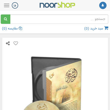
سبد خرید (
0
)
مقایسه (
0
)