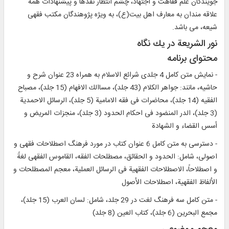
جويندگان علم فقاهت و اجتهاد، چشم‏ انتظار نقدها و پيشنهادات همه
علاقه ‏مندان به معارف اهل بيت(ع)، به‏ ويژه پژوهندگان مكتب فقهى
شيعه، می‏ باشد.
نور الشريعة در يك نگاه‏
محتواى برنامه‏
- نمايش متن كامل 4 جلدى شرائع الاسلام به همراه 23 عنوان شرح و
حاشيه، مانند: جواهر الكلام (43 جلد)، مساالك الافهام (15 جلد)، مصباح
الفقيه (14 جلد)، محاضرات فى فقه الامامية (5 جلد)، الرسائل الاحمدية
(3 جلد)، الدر المنضود فى احكام الحدود (3 جلد)، منجزات المريض و
أسس القضاء و الشهادة
- دسترسى به متن كامل 6 عنوان كتاب در مورد فرهنگ اصطلاحات فقهى و
اصولى، شامل: الحدود و الحقائق، مصطلحات الفقه، القاموس الفقهى لغةً
و اصطلاحاً، الاصطلاحات الفقهية فى الرسائل العملية، معجم المصطلحات و
الألفاظ الفقهية، اصطلاحات الأصول‏
- متن كامل سه فرهنگ لغت در 29 جلد، شامل: لسان العرب (15 جلد)،
مجمع البحرين (6 جلد)، كتاب العين (8 جلد)