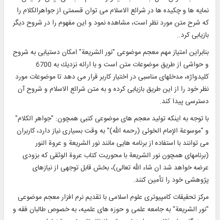
نمايه‏ ها و چكيده ‏ها در شرائع الاسلام مى‏ توان قسمتى از جواهرالكلام را
كه شرح متن مورد نظر است، مشاهده نمود و اين مفهوم را در شروح ديگر
بازيابى كرد..
بنابراين امتياز مهم معجم موضوعى "نور الشريعة" امكان دستيابى به شروح
و حواشى از طريق موضوعات متن است و با ارائه نزديك به 6700
كليدواژه، مدخل‏هاى مناسبى در اختيار كاربر قرار مى‏ دهد تا موضوعات مورد
نظر خود را از اين طريق بازيابى كرده و به متن شرائع الاسلام و شروح آن
دسترسى پيدا كند.
با توجه به اينكه توليد معجم ‏هاى موضوعى كتبى همچون: "جواهر الكلام"
و "موسوعة الإمام الخوئى (رحمه الله)" به وقت بسيارى نياز دارد، كاربران
مى‏ توانند با استفاده از برنامه ‏هايى مانند نور الشريعة و عروة النور
(برنامه‏اى همچون نور الشريعة با محوريت كتاب عروة الوثقى كه بزودى
عرضه خواهد شد ان شاء الله تعالى)، بخش قابل توجهى از نيازهاى
پژوهشى خود را تأمين كنند.
مركز تحقيقات كامپيوترى علوم اسلامى با تقديم نرم افزار معجم موضوعى
"نور الشريعة" به جامعه علمى و حوزه‏ هاى علميه، به خصوص طالبان فقه و