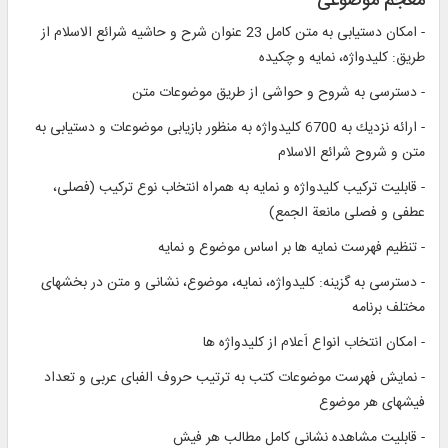
معجم موضوعى‏
- امكان دستيابى به متن كامل 23 عنوان شرح و حاشيه شرائع الاسلام از
طريق: كليدواژه، نمايه و چكيده‏
- دسترسى به شروح و حواشى از طريق موضوعات متن‏
- ارائه نزديك به 6700 كليدواژه به منظور بازيابى موضوعات و دستيابى به
متن و شروح شرائع الاسلام‏
- قابليت تركيب كليدواژه و نمايه به همراه انتخاب نوع تركيب (فصلى،
عطفى و فصلى مانعة الجمع)
- تنظيم فهرست نمايه‏ ها بر اساس موضوع و نمايه‏
- دسترسى به گزينه: كليدواژه، نمايه، موضوع، نشانى و متن در بخش‏هاى
مختلف برنامه‏
- امكان انتخاب انواع اَعلام از كليدواژه ‏ها
- نمايش فهرست موضوعات كتب به ترتيب حروف الفباى عربى و تعداد
فيش‏هاى هر موضوع‏
- قابليت مشاهده نشانى كامل مطالب هر فيش‏