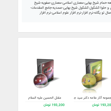
یعه-حمام شیخ بهایی-معماری اسلامی-معماری-صفویه-شیخ
ان و حلوا-کشکول-کشکول شیخ بهایی-صمدیه-جامع المقدمات-
تو یگانه-نرم افزار-نرم افزار علوم اسلامی-نرم افزار
موعه آثار علامه دکتر سید جعفر شهیدی رحمه الله
مقتل الحسین علیه السلام
ماهن
193, تومان
193,200 تومان
193,200 تومان