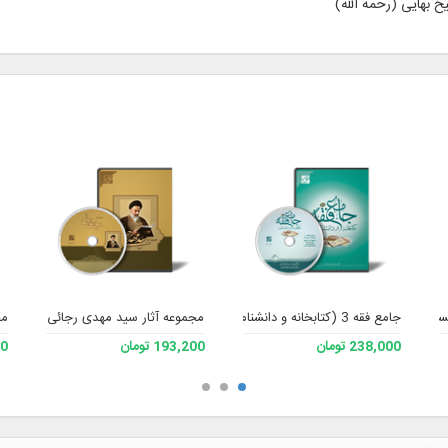
لام ۲
جامع فقه 3 (کتابخانه و دانشنامه تخصصی فقه)
مجموعه آثار سید مهدی رجائی
مج
238,000 تومان
193,200 تومان
200