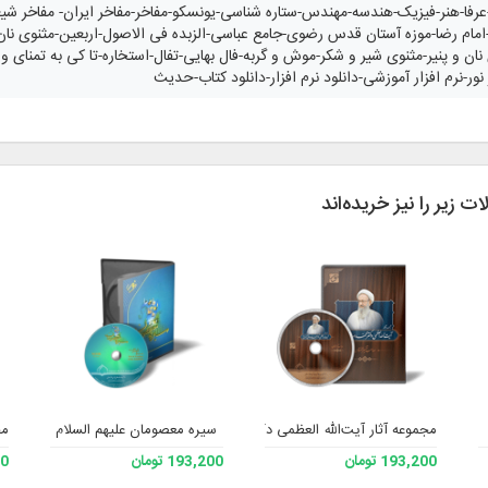
عرفا-هنر-فیزیک-هندسه-مهندس-ستاره شناسی-یونسکو-مفاخر-مفاخر ایران- مفاخر ش
-امام رضا-موزه آستان قدس رضوی-جامع عباسی-الزبده فی الاصول-اربعین-مثنوی ن
 و پنیر-مثنوی شیر و شکر-موش و گربه-فال بهایی-تفال-استخاره-تا کی به تمنای وصال 
ور-نرم افزار آموزشی-دانلود نرم افزار-دانلود کتاب-حدیث
ت زیر را نیز خریده‌اند
مجموعه آثار آیت‌الله العظمی دکتر محمد صادقی تهرانی رحمه الله 2
سیره معصومان علیهم السلام
مج
193,200 تومان
193,200 تومان
200