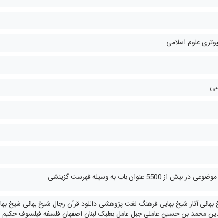
یوتری علوم اسلامی
سی
 از 5500 عنوان باب به وسیله فهرست گزینشی
شیخ بهائی-آثار شیخ بهایی-فرهنگ لغت-پژوهشی-دانلود قرآن-رجال-شیخ بهائی-شیخ ب
الدین محمد بن حسین عاملی-جبل عامل-بعلبک-لبنان-اصفهان-فلسفه-فیلسوف-حکیم