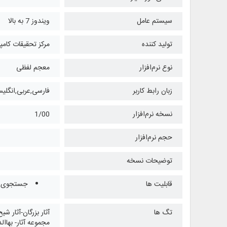
سیستم عامل
ویندوز 7 به بالا
تولید کننده
مرکز تحقیقات کامپ
نوع نرم‌افزار
معجم لفظی
زبان رابط کاربر
فارسی,عربی,انگلی
نسخه نرم‌افزار
1/00
حجم نرم‌افزار
توضیحات نسخه
قابلیت ها
جستجوی موضوعی در بیش
تگ ها
آثار بزرگان-آثار 
مجموعه آثار- بها