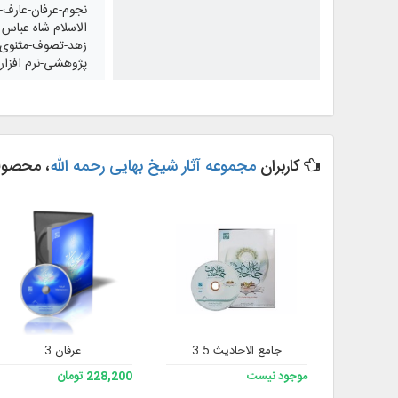
نجوم-عرفان-عارف-
الاسلام-شاه عباس
زهد-تصوف-مثنوی نان
پژوهشی-نرم افزار ن
کاربران
مجموعه آثار شیخ بهایی رحمه الله
، محصولا
جامع الاحادیث 3.5
عرفان 3
موجود نیست
228,200 تومان