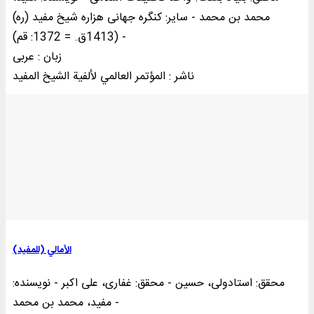
محمد بن محمد - سایر: کنگره‌ جها‌نی‌ هزاره‌ شیخ‌ مفید (ره‌)
(1413ق‌. = 1372: قم‌) -
زبان : عربی
ناشر : المؤتمر العالمي لألفية الشيخ المفيد
الأمالي (للمفيد)
محقق: استادولی، حسین - محقق: غفاری، علی‌ اکبر - نویسنده:
مفید، محمد بن محمد -