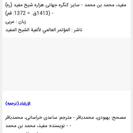
مفید، محمد بن محمد - سایر: کنگره‌ جها‌نی‌ هزاره‌ شیخ‌ مفید (ره‌)
(1413ق‌. = 1372: قم‌) -
زبان : عربی
ناشر : المؤتمر العالمي لألفية الشيخ المفيد
الإرشاد (ترجمه)
مصحح: بهبودی، محمدباقر - مترجم: ساعدی خراسانی، محمدباقر
- نویسنده: مفید، محمد بن محمد -