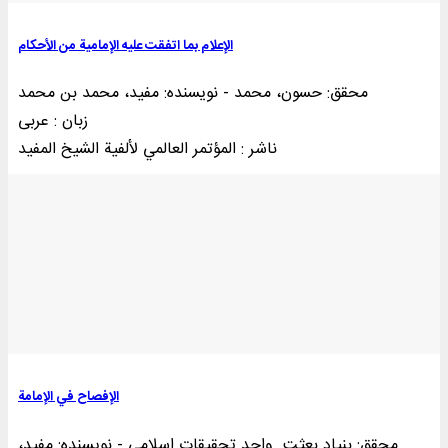
الإعلام بما اتفقت علیه الإمامیة من الأحکام
محقق: حسون، محمد - نویسنده: مفید، محمد بن محمد
زبان : عربی
ناشر : المؤتمر العالمي لألفية الشيخ المفيد
الإفصاح في الإمامة
محقق: بنیاد بعثت. واحد تحقیقات اسلامی - نویسنده: مفید،