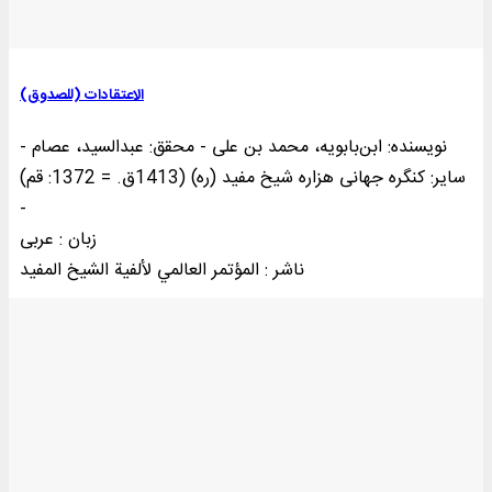
الاعتقادات (للصدوق)
نویسنده: ابن‌بابویه، محمد بن علی - محقق: عبدالسید، عصام -
سایر: کنگره‌ جها‌نی‌ هزاره‌ شیخ‌ مفید (ره‌) (1413ق‌. = 1372: قم‌)
-
زبان : عربی
ناشر : المؤتمر العالمي لألفية الشيخ المفيد