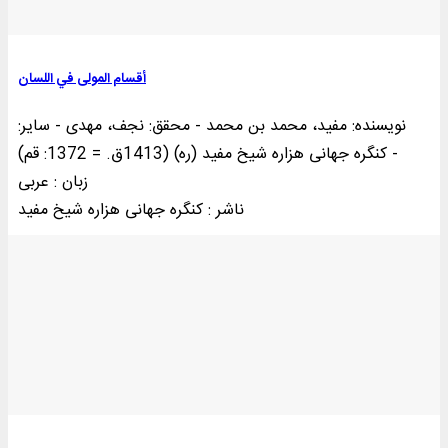
أقسام المولی في اللسان
نویسنده: مفید، محمد بن محمد - محقق: نجف، مهدی - سایر:
کنگره‌ جها‌نی‌ هزاره‌ شیخ‌ مفید (ره‌) (1413ق‌. = 1372: قم‌) -
زبان : عربی
ناشر : کنگره جهانی هزاره شيخ مفيد