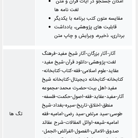
امکان جستجو در آیات قرآن و متن
لغت نامه ها
مقایسه متون کتب برنامه با یکدیگر
قابلیت های پژوهشی، یادداشت
برداری، ذخیره، ویرایش و چاپ متن
آثار-آثار بزرگان-آثار شیخ مفید-فرهنگ
لغت-پژوهشی-دانلود قرآن-شیخ مفید-
عقاید-علوم اسلامی-فقه-کتاب-کتابخانه-
کتابخانه-کتابخانه دیجیتال-کتابخانه شیخ
مفید-اهل بیت-حضرت محمد-مجموعه
آثار-مفید-عقاید-فقه-اصول-حکمت-فلسفه-
منطق-اخلاق-تاریخ-سیره-بغداد-شیخ
طوسی-سید مرتض-سید رضی-امامیه-فقه
تگ ها
امامیه-شیعه-اوائل المقالات-شرح عقائد
صدوق-الامالی-الفصول-الفرائض-الجمل-