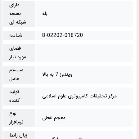
دارای
بله
نسخه
شبکه ای
8-02202-018720
شناسه
فضای
مورد نیاز
سیستم
ویندوز 7 به بالا
عامل
تولید
مرکز تحقیقات کامپیوتری علوم اسلامی
کننده
نوع
معجم لفظی
نرم‌افزار
زبان رابط