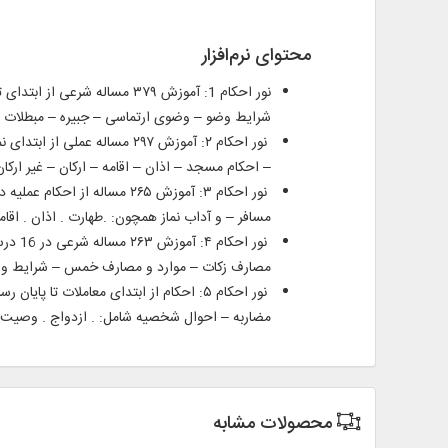
محتوای نرم‌افزار
شرایط وضو – وضوی ارتماسی – جبیره – مبطلات و
– احكام مسجد – اذان – اقامه – اركان – غیر ار
مسافر – و آداب نماز همچون: .طهارت . اذان . اقامه
مصارف زكات – موارد و مصارف خمس – شرایط و مرا
نور احكام ۵: احكام از ابتدای معاملات ت
مضاربه – احوال شخصیه شامل: . ازدواج . وصیت .
محصولات مشابه