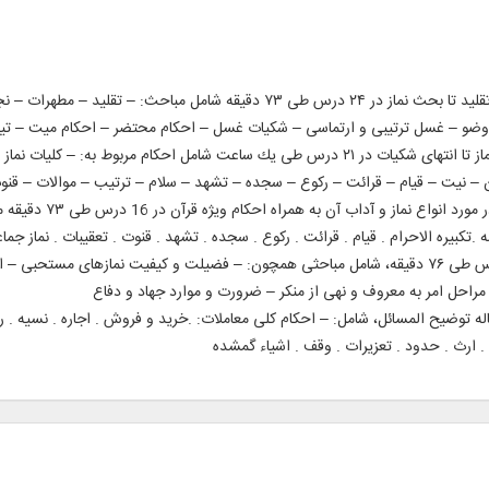
نور احكام 1: آموزش ۳۷۹ مساله شرعی از ابتدای تقلید تا بحث نماز در ۲۴ درس طی ۳
ضو – غسل ترتیبی و ارتماسی – شكیات غسل – احكام محتضر – احكام میت – تیم
نور احكام ۲: آموزش ۲۹۷ مساله عملی از ابتدای نماز تا انتهای شكیات در ۲۱ درس طی یك ساعت
كان – نیت – قیام – قرائت – ركوع – سجده – تشهد – سلام – ترتیب – موالات – ق
نور احكام ۳: آموزش ۶۵
 .تكبیره الاحرام . قیام . قرائت . ركوع . سجده . تشهد . قنوت . تعقیبات . نماز جم
نور احكام ۴: آموزش ۲۶۳ مساله شرعی در 16 درس طی ۷۶ دقیقه، شامل مباحثی همچون: – فضیلت و كیفیت 
حل امر به معروف و نهی از منكر – ضرورت و موارد جهاد و دفاع
ا پایان رساله توضیح المسائل، شامل: – احكام كلی معاملات: .خرید و فروش . اجاره . نسیه
 ارث . حدود . تعزیرات . وقف . اشیاء گمشده