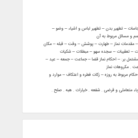
۷ دقیقه شامل مباحث: – تقلید – مطهرات – نجاسات – تطهیر بدن – تطهیر لباس و اشیاء – وضو –
م و مسائل مربوط به آن
 شامل احكام مربوط به: – كلیات نماز – مقدمات نماز – طهارت – پوشش – وقت – قبله – مكان
نوت – تعقیبات – سجده سهو – مبطلات – شكیات
۲ مساله از احكام عملیه در مورد انواع نماز و آداب آن به همراه احكام ویژه قرآن در 16 درس طی ۷۳ دقیقه مشتمل بر: – احكام نماز قضا – جماعت – جمعه – عید –
اعت . مكروهات نماز
نمازهای مستحبی – احكام مربوط به روزه – زكات فطره و اعتكاف – موارد و
 . رباء متعاملی و قرضی . شفعه . خیارات . هبه . صلح .