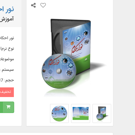
نور ا
آموزش 
نور احكام 1 تا 5 شامل آموزش بیش از 1200 مساله شرعی از ابتدای تقلید تا پایان رساله در بیش از 90 درس طی
نوع نرم‌اف
موضوعات
سیستم ع
حجم
:
4/37 
تخفیف