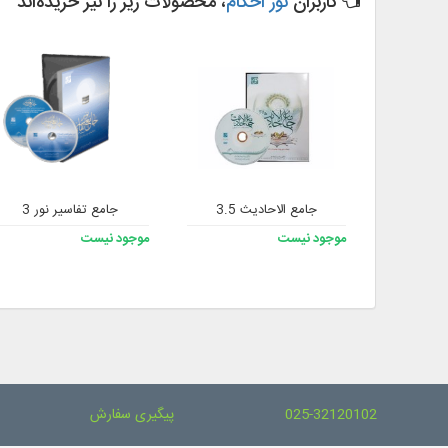
کاربران
نور احکام
، محصولات زیر را نیز خریده‌اند
جامع الاحادیث 3.5
جامع تفاسیر نور 3
موجود نیست
موجود نیست
025-32120102
پیگیری سفارش