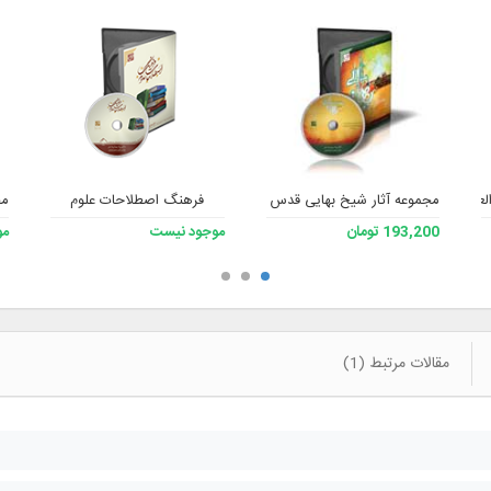
العظمی جعفر سبحانی مد ظله نسخه 3
مجموعه آثار شیخ بهایی قدس سره 2
فرهنگ اصطلاحات علوم
مج
193,200 تومان
موجود نیست
مو
مقالات مرتبط (1)