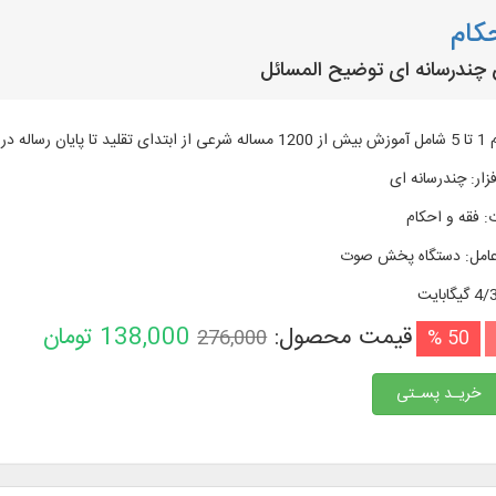
حکام
چندرسانه ای توضیح المسائل
 حدود 5 ساعت و ...
زار
:
چندرسانه ای
:
فقه و احکام
امل
:
دستگاه پخش صوت
گیگابایت
قیمت محصول:
138,000
تومان
276,000
50 %
خریـد پسـتی