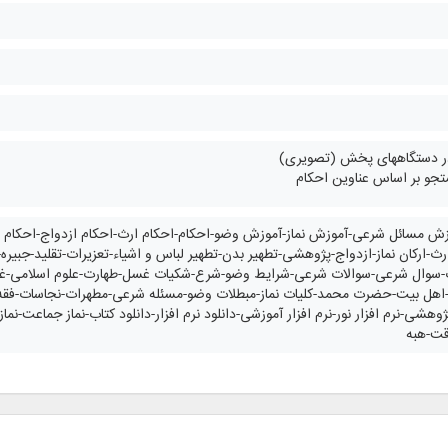
 در دستگاههای پخش (تصویری)
جو بر اساس عناوین احکام
ش مسائل شرعی-آموزش نماز-آموزش وضو-احکام-احکام ارث-احکام ازدواج-احکام ت
ث-ارکان نماز-ازدواج-پژوهشی-تطهير بدن-تطهير لباس و اشياء-تعزیرات-تقليد-جبيره-
-سوال شرعی-سوالات شرعی-شرايط وضو-شرع-شكيات غسل-طهارت-علوم اسلامی-غسل
ه-اهل بیت-حضرت محمد-كليات نماز-مبطلات وضو-مسئله شرعی-مطهرات-نجاسات-فقه-فقه
پژوهشی-نرم افزار نور-نرم افزار آموزشی-دانلود نرم افزار-دانلود کتاب-نماز جما
قت-هبه