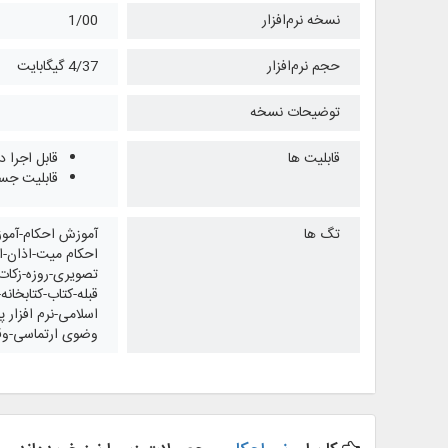
نسخه نرم‌افزار
1/00
حجم نرم‌افزار
4/37 گیگابایت
توضیحات نسخه
قابلیت ها
قابل اجرا
قابلیت جست
تگ ها
آموزش احکام-آموز
احكام ميت-اذان-ار
تصویری-روزه-زکات
قبله-کتاب-کتابخان
اسلامی-نرم افزار 
وضوی ارتماسی-و