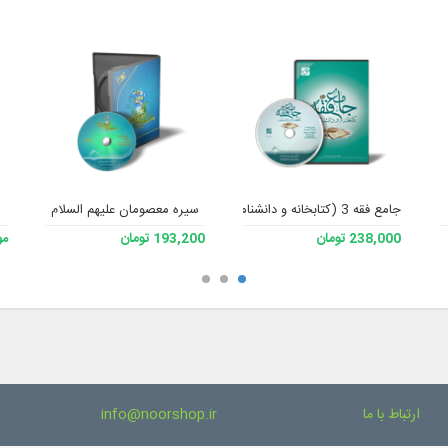
جامع فقه 3 (کتابخانه و دانشنامه تخصصی فقه)
سیره معصومان علیهم السلام
238,000 تومان
193,200 تومان
مو
ارتباط با ما
info@noorshop.ir