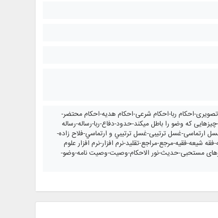
صویری-احکام ربا-احکام شرعی-احکام هدیه-احكام محتضر-
چیزهایی که وضو را باطل میکند-حدود-دفاع-ربا-رساله-رساله
 ارتماسی-غسل ترتیبی-غسل ترتيبي و ارتماسي-فلاح زاده-
 شیعه-فقیه-مرجع-مراجع-تقلید-نرم افزار-نرم افزار علوم
عت-نمازهای مستحبی-حدیث-نور الاحکام-وصیت-وصیت نامه-وضو-