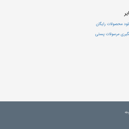
یر
لود محصولات رایگان
یری مرسولات پستی
وطه