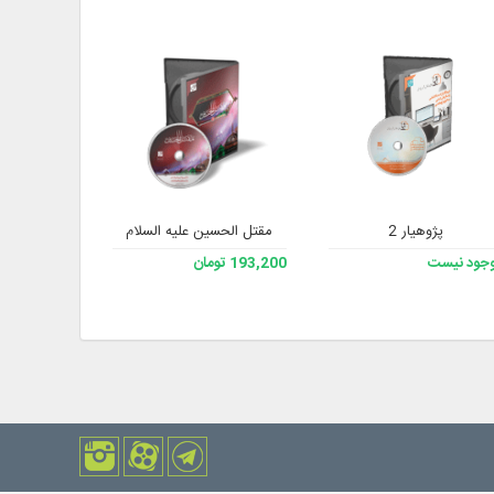
پژوهیار 2
مقتل الحسین علیه السلام
جامع 
جود نیست
193,200 تومان
موجود نیست