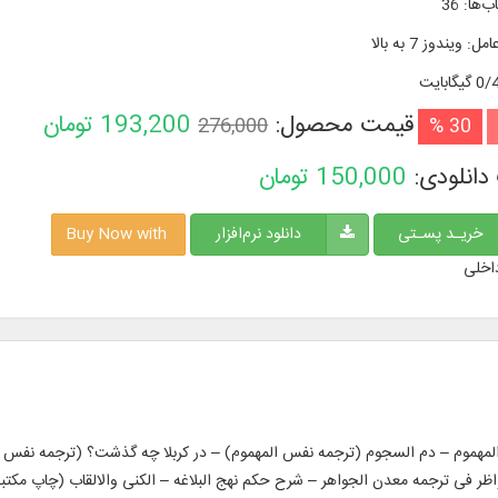
ب‌ها
:
36
امل
:
ویندوز 7 به بالا
گیگابایت
قیمت محصول:
193,200
تومان
276,000
30 %
دانلودی:
150,000
تومان
خریـد پسـتی
دانلود نرم‌افزار
Buy Now with
اخلی
نوان کتاب در ۴۸ جلد: – نفس المهموم – دم السجوم (ترجمه نفس المهموم) – در کربلا چه گذشت؟ (ترج
نواظر فی ترجمه معدن الجواهر – شرح حکم نهج البلاغه – الکنی والالقاب (چاپ مکت