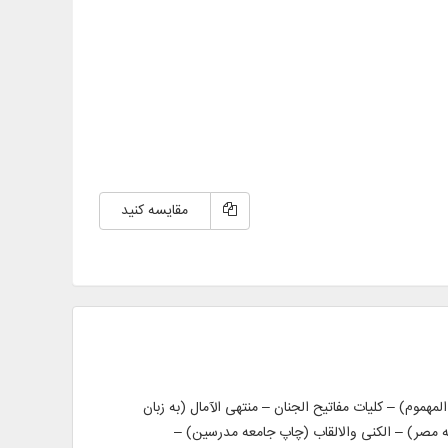
مقایسه کنید
مه نفس المهموم) – کلیات مفاتیح الجنان – منتهی الآمال (به زبان
به مصر) – الکنی والالقاب (چاپ جامعه مدرسین) –