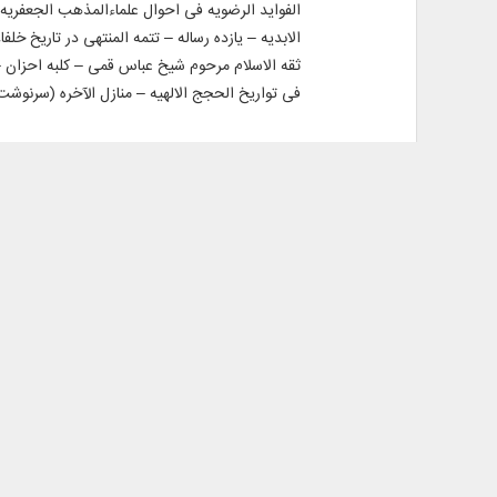
الفواید الرضویه فی احوال علماء‌المذهب الجعفری
الابدیه – یازده رساله – تتمه المنتهی در تاریخ خ
ثقه الاسلام مرحوم شیخ عباس قمی – کلبه احزان – ک
فی تواریخ الحجج الالهیه – منازل الآخره (سرنوشت
محصولات مشابه
193,200 تومان