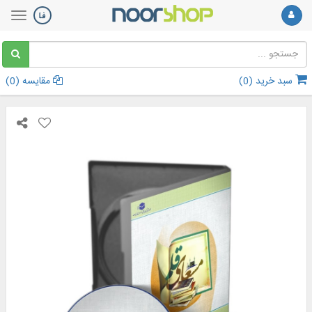
سبد خرید (
0
)
مقایسه (
0
)