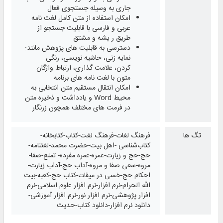
جاری به وسیله جستجوی فعال
امکان استفاده از متن کامل لغت نامه
عربی و فارسی با قابلیت جستجو از
طریق ر یشه و مشتق
دسترسی به قابلیت های پژوهش مانند:
نمایه زنی، حاشیه نویسی، رنگی
کردن، علامت گذاری، ارتباط واژگان
متون با لغت نامه های برنامه
امکان انتقال مستقیم متن انتخابی به
محیط Word و یادداشت و ذخیره متن
در فرمت های مختلف همچون زرنگار
تگ ها
فرهنگ لغات-فرهنگ لغت-کتاب-کتابخانه-
کتاب‌شناسی -اهل بیت-حضرت محمد-لغتنامه-
حج-حج و زیارت-عمره-عمره مفرده- تمتع-صفا-
مروه-سعی صفا و مروه-آداب حج-آداب زیارت-
احکام حج-خسی در میقات-کتاب حج-کعبه-بیت
الله الحرام-نرم افزار-نرم افزار علوم اسلامی-نرم
افزار پژوهشی-نرم افزار نور-نرم افزار آموزشی-
دانلود نرم افزار-دانلود کتاب-حدیث