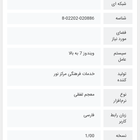
شبکه ای
شناسه
8-02202-020886
فضای
مورد نیاز
سیستم
ویندوز 7 به بالا
عامل
تولید
خدمات فرهنگی مرکز نور
کننده
نوع
معجم لفظی
نرم‌افزار
زبان رابط
فارسی
کاربر
نسخه
1/00