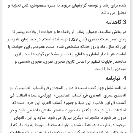
شده براى رشد و توسعه گزارشهاى مربوط به سيره معصومان، قابل تجزيه و
تحليل مى باشد.
3.گاهنامه‏
در بخش سالنامه، جدولى زمانى از رخدادها و حوادث از ولادت پيامبر تا
پايان عصر غيبت صغرى (سال 329) تهيه شده است. در خط زمان علاوه بر
اين كه سال، ماه و روز حادثه مشخص شده است، همزمانى اين حوادث با
امامت هر يك از امامان و خلفاى وقت نيز مشخص گرديده است. اين
سالشمار قابليت تنظيم بر اساس تاريخ هجرى قمرى، هجرى شمسى و
ميلادى را دارا است.
4. تبارنامه‏
تبارنامه شامل چهار كتاب نسب با عنوان المجدى فى أنساب الطالبيين/ ابو
الحسن عمرى، الفخرى فى أنساب الطالبيين/ ازورقانى، عمدة الطالب فى
أنساب آل أبى طالب/ ابن عنبة و جمهرة أنساب العرب ابن حزم است كه
اطلاعات متن هر يك از كتابها به صورت مشجر نمايش داده مى شود و در
درون هر شجره، مشجرات ديگرى نيز باز مى شود. علاوه بر اين، نامهاى
موجود در تبار نامه هماهنگ شده و تبارنامه مختلف مربوط به يك نفر كه از
چهار كتاب ياد شده استخراج گرديده، در يكجا متمركز شده است و قابليت