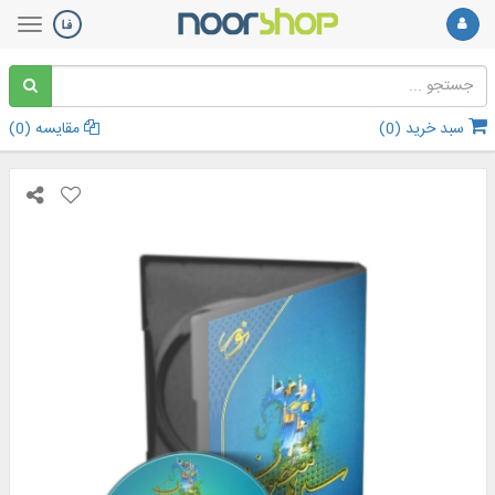
سبد خرید (
0
)
مقایسه (
0
)