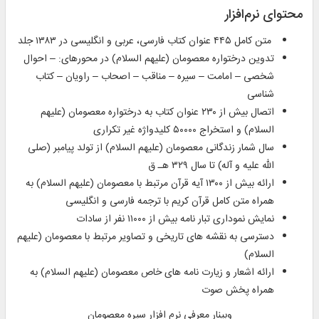
محتوای نرم‌افزار
متن کامل ۴۴۵ عنوان کتاب فارسی، عربی و انگلیسی در ۱۳۸۳ جلد
تدوین درختواره معصومان (علیهم السلام) در محورهای: – احوال
شخصی – امامت – سیره – مناقب – اصحاب – راویان – کتاب
شناسی
اتصال بیش از ۲۳۰ عنوان کتاب به درختواره معصومان (علیهم
السلام) و استخراج ۵۰۰۰۰ کلیدواژه غیر تکراری
سال شمار زندگانی معصومان (علیهم السلام) از تولد پیامبر (صلی
الله علیه و آله) تا سال ۳۲۹ هـ ق
ارائه بیش از ۱۳۰۰ آیه قرآن مرتبط با معصومان (علیهم السلام) به
همراه متن کامل قرآن کریم با ترجمه فارسی و انگلیسی
نمایش نموداری تبار نامه بیش از ۱۱۰۰۰ نفر از سادات
دسترسی به نقشه های تاریخی و تصاویر مرتبط با معصومان (علیهم
السلام)
ارائه اشعار و زیارت نامه های خاص معصومان (علیهم السلام) به
همراه پخش صوت
وبینار معرفی نرم افزار سیره معصومان