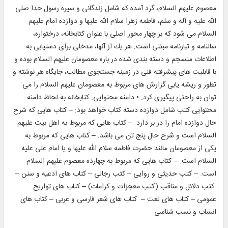
معصوم علیهم السلام، گرد آمده که شامل زندگانى و سیره رسول خدا صلی
الله علیه و آله و سلم، فاطمه زهرا سلام الله علیها و دوازده امام علیهم
السلام مى شود كه بر چهار محور اصلى با عنوان كتابخانه، درختواره،
سالنامه و تبارنامه مبتنى است. هر یك از آنها، مدخلى براى دستیابى به
اطلاعات منسجم و دسته بندى شده در باره معصومان علیهم السلام بوده و
با قابلیت هاى پیشرفته فنى در زمینه جستجوى مطالب، جایگاه هر نوشته و
تطور و ریشه یابى گزارش هاى مربوط به معصومان علیهم السلام را مى
توان به راحتى پیگیرى كرد. • دامنه محتوایی: كتابخانه به لحاظ دامنه
محتوایی کتب شامل دوازده دسته كتاب خواهد بود: – كتاب هایى كه شرح
حال دوازده امام را در بر دارد. – كتاب هایى كه مربوط به اهل بیت علیهم
السلام است و شرح حال پنج تن مى باشد. – كتاب هایى كه مربوط به
یكى از معصومان مانند حضرت فاطمه سلام الله علیها و یا امام على علیه
السلام است. – کتاب هایی که مربوط به چهارده معصوم علیهم السلام
است. – کتب حدیثی و روایی – کتب رجالی – کتاب های ادعیه و سنن –
کتب دلائل و مناقب (کتب معجزات و کرامات) – کتاب های تواریخ
عمومی – کتاب های لغت – کتاب های شعر فارسی و عربی – کتاب های
انساب و نسب شناسی