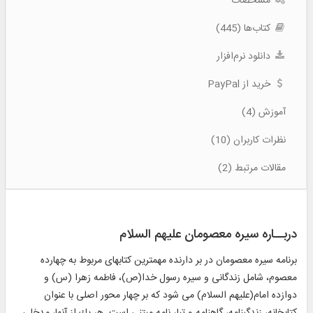
مشخصات
کتاب‌ها (445)
دانلود نرم‌افزار
خرید از PayPal
آموزش (4)
نظرات کاربران (10)
مقالات مرتبط (2)
دربــاره سیره معصومان علیهم السلام
برنامه سيره معصومان در بر دارنده مهمترين كتابهاى مربوط به چهارده
معصوم، شامل زندگانى و سيره رسول خدا(ص)، فاطمه زهرا (س) و
دوازده امام(عليهم السلام) مى شود كه بر چهار محور اصلى با عنوان