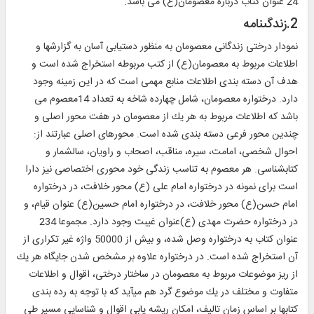
24 عنوان كتاب درباره معصومان(ع) مى باشد.
2.زندگى‏نامه‏
نمودار درختى زندگانى معصومان به منظور دستيابى آسان به گزارش‏ها و
اطلاعات مربوط به معصومان(ع) از كتب مربوطه استخراج شده است و
هدف آن دسته بندى اطلاعات منابع مهمى است كه در اين زمينه وجود
دارد. درختواره معصومان، شامل چهارده شاخه به تعداد 14معصوم مى
باشد كه اطلاعات مربوط به هر يك از معصومان در هفت محور اصلى و
چندين محور فرعى دسته بندى شده است. محورهاى اصلى عبارتند از:
احوال شخصى، امامت، سيره، مناقب، اصحاب و راويان، سالشمار و
كتابشناسى. هر معصوم به تناسب زندگى خود محورى اختصاصى نيز دارا
است براى نمونه در درختواره امام على (ع) محور خلافت، در درختواره
امام حسن(ع) محور خلافت، در درختواره امام حسين(ع) عنوان قيام، و
در درختواره حضرت مهدى (ع)عنوان غيبت وجود دارد. مجموعا 234
عنوان كتاب به درختواره وصل شده، و بيش از 50000 واژه غير تكرارى از
آن استخراج شده است. در درختواره علاوه بر مشخص شدن جايگاه هر يك
از ريز موضوعات مربوط به معصومان در ساختار درختى، اقوال و اطلاعات
متفاوت و مختلف در يك موضوع گرد هم ميآيد كه با توجه به رده بندى
كتابها بر اساس زمان تاليف، امكان ريشه يابى اقوال و شناسايى مسير طى