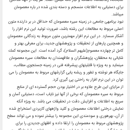
كتابخانه، زندگى‏نامه، گاهنامه و تبار نامه مبتنى است. هر يك از آنها، مدخلى
براى دستيابى به اطلاعات منسجم و دسته بندى شده در باره معصومان
ميباشد.
نبود برنامه‏ى جامعى در زمينه سيره معصومان كه حداقل در بر دارنده متون
اصلى مربوط به مطالعات اين رشته باشد، ضرورت توليد اين نرم افزار را
آشكار مى‏سازد. در اين نرم افزار مهمترين متون مربوط به زندگانى معصومان
و همچنين پاره‏اى از تحقيقات و پژوهشهاى جديد، براى معرفى بهتر و
كامل تر چهارده معصوم(عليهم السلام)، گرد آمده است. اين مجموعه كمك
شايانى به محققان، پژوهشگران و علاقهمندان به مطالعات سيره معصومان
مينمايد و به ويژه با قابليتهاى پيشرفته فنى در زمينه جستجوى مطالب،
جايگاه هر نوشته و تطور و ريشه يابى گزارشهاى مربوط به معصومان را مى
توان در اين نرم افزار به راحتى پى گيرى كرد.
از مزاياى اين طرح علاوه بر در اختيار بودن حجم گسترده اى از منابع
مربوط به سيره معصومان كه برخى از آنها نيز ناياب است، دستيابى آسان و
سريع به اطلاعات و افزايش دقت در تحقيقات مى باشد. به ويژه آنكه
نمايش درختى اطلاعات معصومان و كليد واژه‏هاى كاربردى استخراج شده
از آن، بهره‏ورى و سودمندى اين مجموعه را بيشتر نموده و مى تواند سطح
پژوهشهاى مربوط به معصومان را ارتقا داده و افق‏هاى جديدى را براى