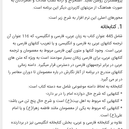
پژوهشگران روشن نمايد. استخراج و ارائه نسب سادات و امامزادگان به
صورت هماهنگ از مزيت‏هاى كاربردى ديگر اين برنامه است.
محورهاى اصلى اين نرم افزار به شرح زير است:
1. كتابخانه‏
شامل 445 عنوان كتاب به زبان عربى، فارسى و انگليسى، كه 116 عنوان آن
ترجمه كتابهاى عربى به فارسى و انگليسى و يا تعريب كتابهاى فارسى به
عربى است. وجود كتابها و متون كهن فارسى مربوط به معصومان و ترجمه
كتابهاى عربى، براى فارسى زبانان بسيار سودمند است به ويژه كه متن هاى
عربى در برابر ترجمه‏هاى فارسى در دسترس قرار ميگيرد. دامنه زمانى
كتابهاى مندرج در برنامه از آغاز نگارش در باره معصومان تا دوران معاصر را
در بر مى گيرد.
كتابخانه به لحاظ دامنه موضوعى شامل سه دسته كتاب است:
* كتابهايى كه شرح حال دوازده امام را در بر دارد؛
* كتابهايى كه مربوط به اهل بيت(ع) است و شرح حال پنج تن مى باشد؛
* كتابهايى كه مربوط به يكى از معصومان مانند فاطمه زهرا(ع) و يا امام
على(ع) است.
علاوه بر كتابخانه فارسى و عربى، بخش كتابخانه انگليسى نيز در بردارنده