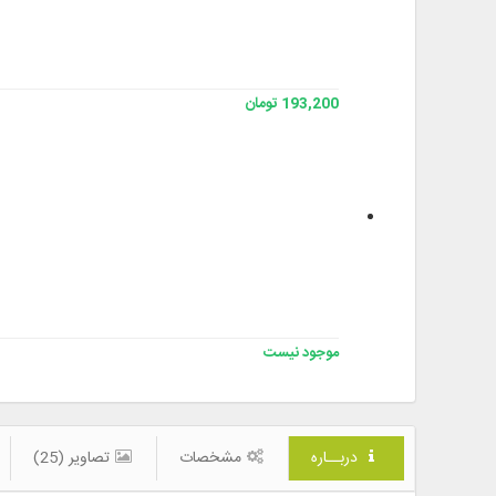
193,200 تومان
موجود نیست
دربــاره
مشخصات
تصاویر (25)