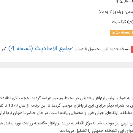
ب‌ها
:
412
امل
:
ویندوز 7 به بالا
گیگابایت
د نسخه جدید
جامع الاحادیث (نسخه 4)
نسخه جدید این محصول با عنوان "
"در 
ر مشتمل بر 181 عنوان کتاب در 428 جلد بود و به عنوان اولین نرم‌افزار حدیثی در محیط ویندوز عرضه گردید. 
قابلیت‌های مختلف 
تقاهای جزئی فنی و محتوایی یافته است، در حال حاضر با عنوان نرم‌افزار نور‌ ۵ /۲ شناخته می 
 عربی نیز موجب شد تا مرکز اقدام به تولید نرم‌افزار «گنجینه روایات نور» نماید.