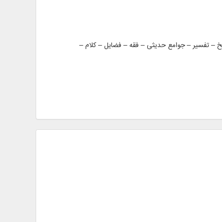
اخلاق – تاریخ – تفسیر – جوامع حدیثی – فقه – فضایل – کلام –