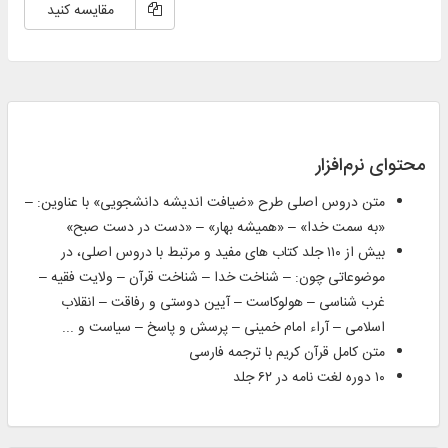
مقایسه کنید
محتوای نرم‌افزار
متن دروس اصلی طرح «ضیافت اندیشه دانشجویی» با عناوین: –
«به سمت خدا» – «همیشه بهار» – «دست در دست صبح»
بیش از ۱۱۰ جلد کتاب های مفید و مرتبط با دروس اصلی، در
موضوعاتی چون: – شناخت خدا – شناخت قرآن – ولایت فقیه –
غرب شناسی – هولوکاست – آیین دوستی و رفاقت – انقلاب
اسلامی – آراء امام خمینی – پرسش و پاسخ – سیاست و ...
متن کامل قرآن کریم با ترجمه فارسی
۱۰ دوره لغت‌ نامه در ۶۲ جلد