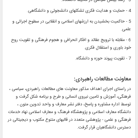
4 - حمايت و هدايت فكرى تشكلهاى دانشجوئى و دانشگاهى.
5 - حاكميت بخشيدن به ارزشهاى اسلامى و انقلابى در سطوح اجرائى و
علمى.
6 - مقابله با ترويج عقائد و افكار انحرافى و هجوم فرهنگى و تقويت روح
خود باورى و استقلال فكرى.
7 - تقويت پيوند حوزه و دانشگاه.
معاونت مطالعات راهبردى:
در راستاى اجراى اهداف مذكور معاونت هاى مطالعات راهبردى، سياسى ،
فرهنگى، آموزش و تامين نيروى انسانى و طرح و برنامه شكل گرفت و
توسط اداره مشاوره و پاسخ، دفت‏ر نشر معارف و واحد تدوين متون ،
دانشگاه معارف اسلامى و پژوهشگاه فرهنگ و معارف اسلامى نهاد خدمات
فرهنگى و علمى - پژوهشى متعدد در قالبهاى متنوع مكتوب و ديجيتالى در
دسترس دانشگاهيان قرار گرفت.