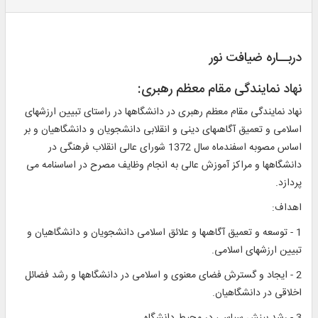
دربــاره ضیافت نور
نهاد نمايندگى مقام معظم رهبرى:
نهاد نمايندگى مقام معظم رهبرى در دانشگاهها در راستاى تبيين ارزشهاى
اسلامى و تعميق آگاهى‏هاى دينى و انقلابى دانشجويان و دانشگاهيان و بر
اساس مصوبه اسفندماه سال 1372 شوراى عالى انقلاب فرهنگى در
دانشگاهها و مراكز آموزش عالى به انجام وظايف مصرح در اساسنامه مى‏
پردازد.
اهداف:
1 - توسعه و تعميق آگاهى‏ها و علائق اسلامى دانشجويان و دانشگاهيان و
تبيين ارزشهاى اسلامى.
2 - ايجاد و گسترش فضاى معنوى و اسلامى در دانشگاهها و رشد فضائل
اخلاقى در دانشگاهيان.
3 - رشد بينش سياسى در محيط دانشگاه.