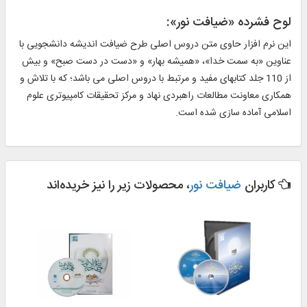
لوح فشرده «ضيافت نور»:
اين نرم افزار حاوى متن دروس اصلى طرح ضيافت انديشه دانشجويى با
عناوين «به سمت خدا»، «هميشه بهار» و «دست در دست صبح» و بيش
از 110 جلد كتابهاى مفيد و مرتبط با دروس اصلى مى باشد؛ كه با تلاش و
همكارى معاونت مطالعات راهبردى نهاد و مركز تحقيقات كامپيوترى علوم
اسلامى آماده سازى شده است.
کاربران
ضیافت نور
، محصولات زیر را نیز خریده‌اند