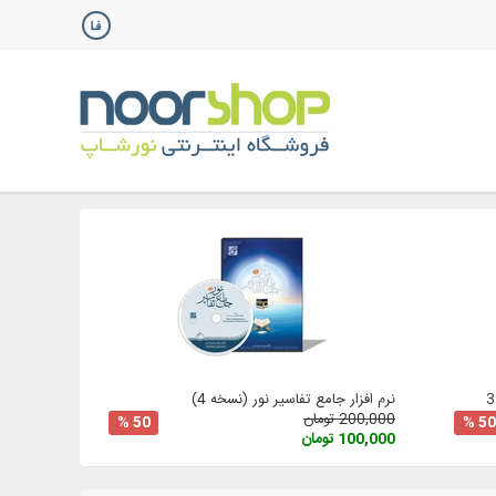
نرم افزار جامع تفاسیر نور (نسخه 4)
200,000 تومان
50 %
50 %
100,000 تومان