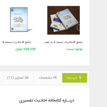
جامع الاحادیث نسخه 4 به همراه فلش
جامع الاحادیث نسخه 4
موجود نیست
228,200 تومان
دربــاره
مشخصات
تصاویر (11)
دربــاره کتابخانه احادیث تفسیری