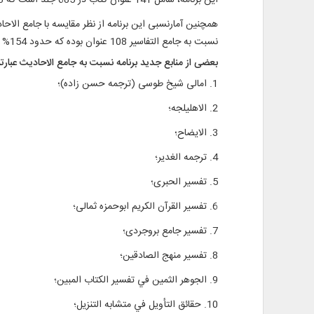
این برنامه، شامل 141 عنوان كتاب در 685 جلد است كه 93 عنوان آن، عربى و 48 عنوان آن، فارسى و نیز 105 عنوان آن، روایی و 36 عنوان آن، تفسیری است.
نسبت به جامع التفاسیر 108 عنوان بوده که حدود 154% افزایش را نشان می‌دهد. عناوین مشترک آن با جامع الاحادیث 111 عنوان و با جامع التفاسیر 34 عنوان می‌باشد.
بعضی از منابع جدید برنامه نسبت به جامع الاحادیث عبارتند
1. امالی شیخ طوسی (ترجمه حسن زاده)؛
2. الاهلیلجه؛
3. الایضاح؛
4. ترجمه الغدیر؛
5. تفسیر الحبری؛
6. تفسیر القرآن الکریم ابوحمزه ثمالی؛
7. تفسیر جامع بروجردی؛
8. تفسیر منهج الصادقین؛
9. الجوهر الثمین في تفسیر الکتاب المبین؛
10. حقائق التأویل في متشابه التنزیل؛