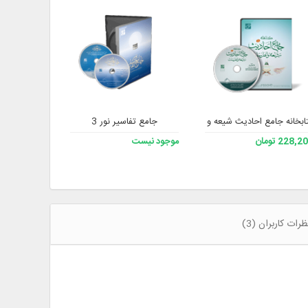
ابخانه جامع احادیث شیعه و اهل‌‌سنت 2
جامع تفاسیر نور 3
نرم افزار جام
228, تومان
موجود نیست
508,200 تومان
ظرات کاربران (3)