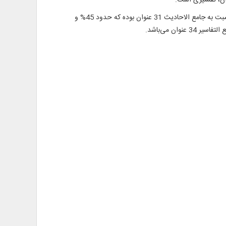
همچنین آمارنسبی این برنامه از نظر مقایسه با جامع الاحادیث و جامع التفاسیر عموم و خصوص من وجه می‌باشد. یعنی عناوین اضافی آن نسبت به جامع الاحادیث 31 عنوان بوده که حدود 45% و