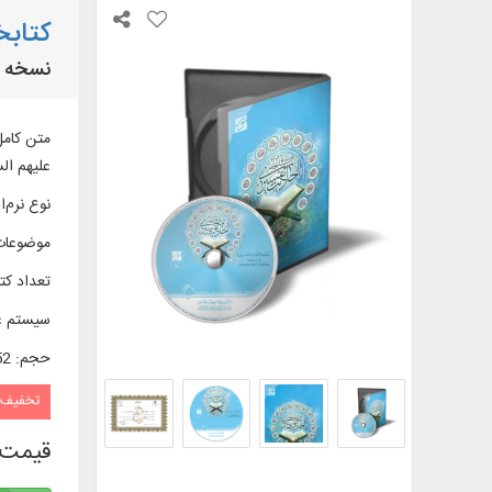
کتابخ
نسخه ارت
علیهم السلام ، و فقه روایی
نوع نرم‌اف
موضوعات
تعداد کتا
سیستم ع
حجم
:
0/52 
تخفیف
قیمت 