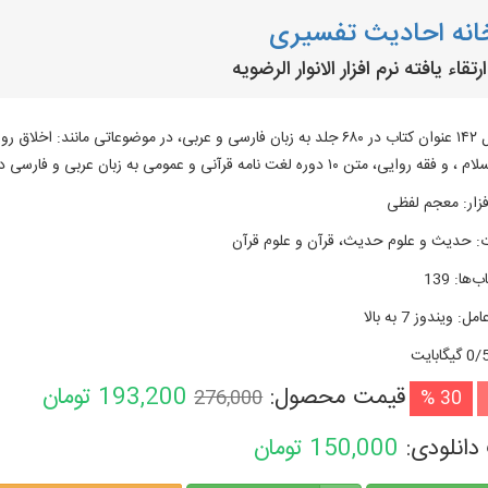
انه احادیث تفسیری
قاء یافته نرم افزار الانوار الرضویه
متن کامل ۱۴۲ عنوان کتاب در ۶۸۰ جلد به زبان فارسی و عربی، در موضوعاتی
، متن ۱۰ دوره لغت نامه قرآنی و عمومی به زبان عربی و فارسی در ۶۲ جلد و ...
زار
:
معجم لفظی
:
حدیث و علوم حدیث، قرآن و علوم قرآن
ب‌ها
:
139
امل
:
ویندوز 7 به بالا
گیگابایت
قیمت محصول:
193,200
تومان
276,000
30 %
دانلودی:
150,000
تومان