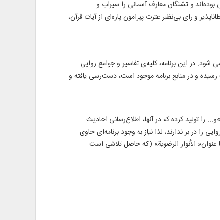
بوده‌اند و تشنگان معارف آسمانی را سیراب و
ناپذیر و رای بی‌نظیر عترت پیرامون پاره‌ای از آیات قرآن،
 شود. در این برنامه، کلیه‌ی تفاسیر و جوامع روایی
) رسیده و در منابع برنامه موجود است، دست‌رسی یافته و
مركز تحقيقات كامپيوترى علوم اسلامى، پيش از اين، نرم‌افزارهايى مانند«نور الأنوار 2»، «جامع تفاسير نور»، «جامع الأحاديث نسخه 2.5 و 3.5»و... را توليد كرده كه در آنها، اطلاع‌رسانی احادیث
یی را در بر ندارند، لذا نیاز به وجود برنامه‌ای حاوی
 عنوان« الأنوار الرضویة» (که حاصل تلاشی است