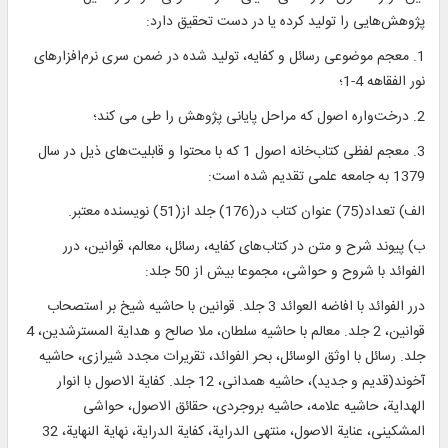
پژوهش‌هایی را تولید کرده یا در دست تحقیق دارد:
1. معجم موضوعی رسائل و کفایه، تولید شده در ضمن سری نرم‌افزارهای
نور الفقاهه 4-1؛
2. درخت‌واره اصول که مراحل پایانی پژوهش را طی می کند؛
3. معجم لفظی کتاب‌خانه اصول 1 که با محتوا و قابلیت‌های ذیل در سال
1379 به جامعه علمی تقدیم شده است:
الف) تعداد(75) عنوان کتاب در(176) جلد از(51) نویسنده معتبر.
ب) پیوند شرح و متن در کتاب‌های کفایه، رسائل، معالم، قوانین، درر
الفوائد با شروح و حواشی، مجموعا بیش از 50 جلد:
درر الفوائد با افاضه العوائد 3 جلد. قوانین با حاشیه شیخ بر استصحاب
قوانین، 2 جلد. معالم با حاشیه سلطان، ملا صالح و هدایة المسترشدین، 4
جلد. رسائل با اوثق الوسائل، بحر الفوائد، تقریرات مجدد شیرازی، حاشیه
آخوند(قدیم و جدید)، حاشیه همدانی، 12 جلد. کفایة الاصول با انوار
الهدایة، حاشیه علامه، حاشیه بروجردی، حقائق الاصول، حواشی
المشکینی، عنایة الاصول، منتهی الدرایة، کفایة الدرایة، نهایة النهایة، 32