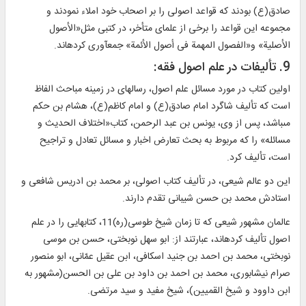
صادق(ع) بودند كه قواعد اصولى را بر اصحاب خود املاء نمودند و
مجموعه اين قواعد را برخى از علماى متأخر، در كتبى مثل«الأصول
الأصلية» و«الفصول المهمة فى أصول الأئمة» جمع‏آورى كرده‏اند.
9. تأليفات در علم اصول فقه:
اولين كتاب در مورد مسائل علم اصول، رساله‏اى در زمينه مباحث الفاظ
است كه تأليف شاگرد امام صادق(ع) و امام كاظم(ع)، هشام بن حكم
مى‏باشد، پس از وى، يونس بن عبد الرحمن، كتاب«اختلاف الحديث و
مسائله» را كه مربوط به بحث تعارض اخبار و مسائل تعادل و تراجيح
است، تأليف كرد.
اين دو عالم شيعى، در تأليف كتاب اصولى، بر محمد بن ادريس شافعى و
استادش محمد بن حسن شيبانى تقدم دارند.
عالمان مشهور شيعى كه تا زمان شيخ طوسى(ره)11، كتاب‏هايى را در علم
اصول تأليف كرده‏اند، عبارتند از: ابو سهل نوبختى، حسن بن موسى
نوبختى، محمد بن احمد بن جنيد اسكافى، ابن عقيل عمّانى، ابو منصور
صرام نيشابورى، محمد بن احمد بن داود بن على بن الحسن(مشهور به
ابن داوود و شيخ القميين)، شيخ مفيد و سيد مرتضى.