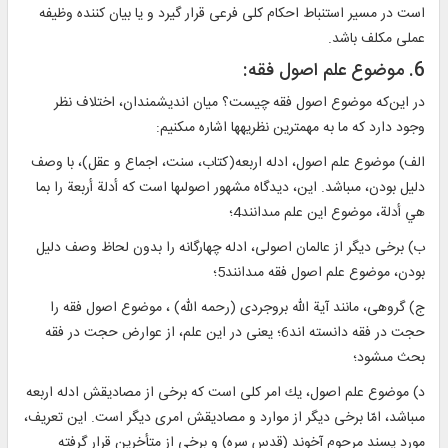
است در مسير استنباط احكام كلى فرعى قرار گيرد و يا بيان كننده وظيفه
عملى مكلف باشد.
6. موضوع علم اصول فقه:
در اين‌كه موضوع اصول فقه چيست؟ ميان انديشمندان، اختلاف نظر
وجود دارد كه ما به مهم‏ترين نظريه‏ها اشاره مى‏كنيم:
الف) موضوع علم اصول، ادله اربعه(كتاب، سنت، اجماع و عقل)، با وصف
دليل بودن، مى‏باشد. اين، ديدگاه مشهور اصولى‏ها است كه أدلة أربعة را بما
هي أدلة، موضوع اين علم مى‏دانند4؛
ب) برخى ديگر از عالمان اصولى، ادله چهارگانه را بدون لحاظ وصف دليل
بودن، موضوع علم اصول فقه مى‏دانند5؛
ج) گروهى، مانند آية الله بروجردى (رحمه الله) ، موضوع اصول فقه را
حجت در فقه دانسته‏ اند6؛ يعنى در اين علم، از عوارض حجت در فقه
بحث مى‏شود؛
د) موضوع علم اصول، يك امر كلى است كه برخى از مصاديقش ادله اربعه
مى‏باشد، امّا برخى ديگر از موارد و مصاديقش امرى ديگر است. اين تعريف،
مورد پسند مرحوم آخوند (قدس سره) و برخى از متأخرين قرار گرفته