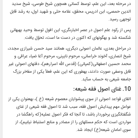
در مرحله بعد، اين علم، توسط كسانى همچون شيخ طوسى، شيخ سديد
الدين حمصى، ابن ادريس، محقق، علامه حلى و شهيد اول، به رشد قابل
توجهى رسيد.
پس از ركود علم اصول در عصر اخبارى‏گرى، اين افول توسط وحيد بهبهانى
شكسته شد و به‏گونه‏اى كه اكنون در دست ما است، تحوّل يافت.
در مراحل بعدى، عالمان اصولى ديگرى، همانند سيد حسن شيرازى مجدد،
شيخ انصارى، آخوند خراسانى، مرحوم نايينى، مرحوم آغا ضياء عراقى و
محمد حسين اصفهانى(كمپانى) (قدس الله اسرارهم)، دقت‏هاى اصولى غير
قابل وصفى صورت دادند، به‏طورى كه اين علم، فعلاً يكى از مفاخر بزرگ
جامعه شيعى به حساب مى‏آيد.
10. غناى اصول فقه شيعه:
القاى قواعد اصولى از سوى پيشوايان معصوم شيعه (ع )، به‏عنوان يكى از
عوامل مهم پيدايش اصول فقه، سبب شد تا اصول فقه شيعى از غناى
شگفت‏انگيزى برخوردار باشد، تا آن‏جا كه فكر اصول عمليه(كه راه‏گشا در
مواردى است كه حكم مسئله‏اى را از مصادر و منابع استنباط نيابيم)، از
سوى امامان شيعه(ع) ايجاد شد.