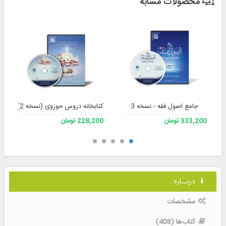
محصولات مشابه
جامع اصول فقه - نسخه 3
کتابخانه دروس حوزوی (نسخه 2)
333,200 تومان
228,200 تومان
دربــاره
مشخصات
کتاب‌ها (408)