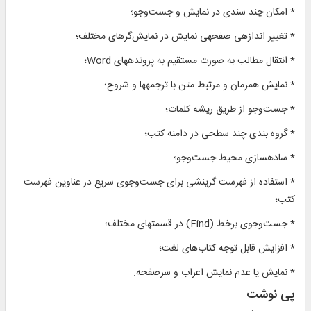
* امكان چند سندى در نمايش و جست‌وجو؛
* تغيير اندازه‏ى صفحه‏ى نمايش در نمايش‌گرهاى مختلف؛
* انتقال مطالب به صورت مستقيم به پرونده‏هاى Word؛
* نمايش هم‏زمان و مرتبط متن با ترجمه‏ها و شروح؛
* جست‌وجو از طريق ريشه كلمات؛
* گروه بندی چند سطحی در دامنه کتب؛
* ساده‏سازى محيط جست‌وجو؛
* استفاده از فهرست گزينشى براى جست‌وجوى سريع در عناوين فهرست
كتب؛
* جست‌وجوى برخط (Find) در قسمت‏هاى مختلف؛
* افزايش قابل توجه كتاب‌هاى لغت؛
* نمايش يا عدم نمايش اعراب و سرصفحه.
پی نوشت