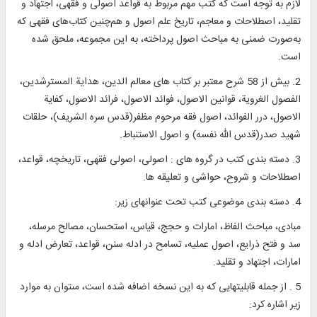
لازم به توجه است که کتب مهم مربوط به قواعد اصولی و فقهی، اجتهاد و
تقلید، اصطلاحات و معاجم، تاریخ علم اصول و هم‌چنین کتاب‌های فقهی که
به‌صورت ضمنی به مباحث اصول پرداخته، به این مجموعه، ملحق شده
است.
2. بیش از 58 شرح معتبر بر کتاب های معالم الدین، هدایة المسترشدین،
الفصول الغرویة، قوانین الاصول، فوائد الاصول، فرائد الاصول، کفایة
الاصول، درر الفوائد، اصول فقه مرحوم مظفر(قدس سره الشریف)، حلقات
شهید صدر(قدس الله نفسه) و اصول الاستنباط.
3. دسته بندی کتب در گروه های : اصولی، اصولی فقهی، تاریخچه، قواعد،
اصطلاحات و شروح، حواشی و تعلیقه ها.
4. دسته بندی موضوعی کتب تحت عنوانهای زیر:
مبادی، مباحث الفاظ، امارات و حجج، قیاس، استحسان، مصالح مرسله،
سد و فتح ذرایع، اصول عملیه، تسامح در ادله سنن، قواعد، تعارض ادله و
امارات، اجتهاد و تقلید.
5 . از جمله قابليت‏هايى كه به این نسخه اضافه شده است، مى‏توان به موارد
زير اشاره كرد: