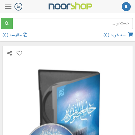
سبد خرید (
0
)
مقایسه (
0
)