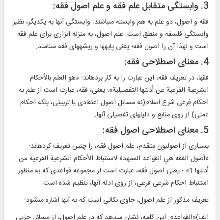
3. وابستگى متقابل علم فقه و علم اصول فقه:
فقه و اصول، دو علم به هم وابسته مى‏باشند. وابستگى آنها به يك‏ديگر، نظير
وابستگى فلسفه و منطق است. علم اصول، به منزله ابزارى براى علم فقه
است و لهذا آن را اصول فقه؛ يعنى پايه‏ها و ريشه‏هاى فقه مى‏نامند.
4. معناى اصطلاحى فقه:
فقها، در تعريف فقه، اين عبارت را به كار برده‏اند: «هو العلم بالأحكام
الشرعية الفرعية عن أدلتها التفصيلية»؛ يعنى، فقه، عبارت است از علم به
احكام فرعى شرع اسلام(نه مسائل اصول اعتقادى يا تربيتى، بلكه احكام
عملى) از روى منابع و دليل‏هاى تفصيلى آنها‏.
5. معناى اصطلاحى اصول فقه:
بسيارى از اصوليون متقدم، علم اصول فقه، را چنين تعريف كرده‏اند:
«أصول الفقه هي القواعد الممهدة لاستنباط الأحكام الشرعية الفرعية من
أدلتها 1» ؛ يعنى اصول فقه، عبارت است از مجموعه قواعدى كه به منظور
استنباط احكام شرعى فرعى، از روى ادله آنها، تنظيم شده است.
تعريف مذكور از علم اصول، حاوى نكاتى است كه به آنها اشاره مى‏شود:
الف)«القواعد»: اين كلمه، نشان مى‏دهد كه در علم اصول، از مسائل جزيى