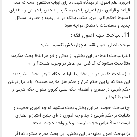
امروزه، علم اصول، از ديدگاه شيعه، داراى ابواب مختلفى است كه همه
قواعد و قوانين لازم اصولى را در بر مى‏گيرد و شخص را در اين راستا براى
استنباط احكام الهى يارى مى‏كند، بى‏آنكه در اين زمينه و حتى در مسائل
جديد و مستحدث با مشكل مواجه شود.
11. مباحث مهم اصول فقه:
مباحث اصلى اصول فقه، به چهار بخش تقسيم مى‏شود:
الف) مباحث الفاظ: در اين بخش، از معانى و ظواهر الفاظ بحث مى‏گردد؛
مثلاً بحث مى‏شود كه آيا فعل امر، ظاهر در وجوب هست؟ و...؛
ب) مباحث عقليه: در اين بخش، از لوازم احكام شرعى بحث مى‏شود؛ به
اين معنا كه آيا بين حكم شرع و حكم عقل ملازمه هست؟ آيا با قرار گرفتن
حكم شرعى در صغرى و انضمام حكم عقلى كبروى مى‏توان حكم شرعى را
استنباط كرد؟ و...؛
ج) مباحث حجت: در اين بخش، بحث مى‏شود كه چه امورى حجيت و
دليليت بر حكم شرعى دارند و چه امورى داراى چنين امتياز و اعتبارى
نيستند؛ مثلاً قياس حجت نيست و خبر واحد حجت است؛
د) مباحث اصول عمليه: در اين بخش، اين بحث مطرح مى‏شود كه اگر