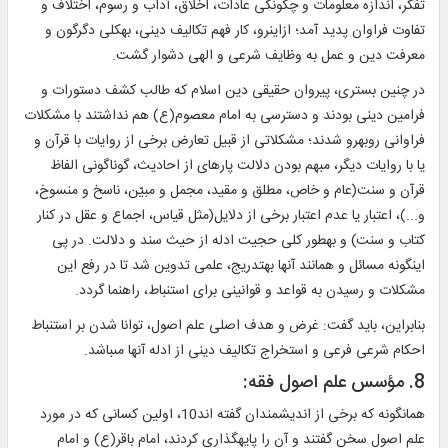
تفكر، اندازه معلومات و چگونگى عادات، اخلاق، آداب و رسوم، اختلاف و
تفاوت فراوان پديد آمد؛ ازاين‏رو، كار فهم تكاليف دينى، به‏كلى دگرگون و
معرفت دين و عمل به وظايف شرعى و الهى دشوار گشت.
در چنين بسترى، پيروان حقيقى دين اسلام كه طالب كشف دستورات و
فرامين دينى بودند و دست‏رسى به امام معصوم(ع) هم نداشتند با مشكلات
فراوانى روبه‏رو شدند؛ مشكلاتى از قبيل تعارض برخى از روايات با قرآن و
يا با روايات ديگر، مبهم بودن دلالت پاره‏اى از احاديث، گوناگونى الفاظ
قرآن و سنت(عام و خاص، مطلق و مقيد، مجمل و مبيّن، ناسخ و منسوخ،
و...)، اعتبار يا عدم اعتبار برخى از دلايل(مثل قياس، اجماع و عقل در كنار
كتاب و سنت) و به‏طور كلى حجيت ادله از حيث سند و دلالت. در پى
اين‏گونه مسائل و همانند آنها به‏تدريج، علمى تدوين شد تا در رفع اين
مشكلات و رسيدن به قواعد و قوانينى براى استنباط، راهنما گردد.
بنابراين، بايد گفت: غرض و هدف اصلى علم اصول، توانا شدن بر استنباط
احكام شرعى فرعى و استخراج تكاليف دينى از ادله آنها مى‏باشد.
8. مؤسس علم اصول فقه:
همان‏گونه كه برخى از انديشمندان گفته ‏اند10، اولين كسانى كه در مورد
علم اصول سخن گفتند و آن را پايه‏گذارى كردند، امام باقر(ع) و امام