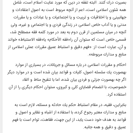
بصيرت درك كنند. البته تفقه در دين كه مورد عنايت اسلام است، شامل
همه شئون اسلامى است، اعم از آنچه مربوط است به اصول اعتقادات و
جهان‏بينى و يا اخلاقيات و تربيت و يا اجتماعيات و يا عبادات و يا مقررات
مدنى و يا آداب خاص اسلامى در زندگى فردى و يا اجتماعى و غيره، ولى
آنچه در ميان مسلمين از قرن دوم به بعد در مورد كلمه فقه مصطلح شد،
قسمى خاص است كه مى‏توان آن را«فقه الأحكام» يا«فقه الاستنباط» خواند
و آن، عبارت است از: «فهم دقيق و استنباط عميق مقررات عملى اسلامى از
منابع و مدارك مربوطه».
احكام و مقررات اسلامى در باره مسائل و جريانات، در بسيارى از موارد
به‏صورت يك سلسله اصول، كليات و قواعد بيان شده است و در موارد ديگر
اگر چه به‏صورت جزئى و فردى بيان شده، اما با تنقيح مناط و القاء
خصوصيت، با انضمام قضاياى كلى و كبروى، مى‏توان احكام ديگرى را از آن
‏استفاده كرد.
بنابراين، فقيه، در مقام استنباط حكم يك حادثه و مسئله، لازم است به
منابع و مدارك معتبر رجوع كرده، با استفاده از اشباه و نظاير و اصول و
قواعد به هدف خود دست يابد، از اين جهت، فقاهت، توام است با فهم
عمیق و دقیق و همه جانبه.