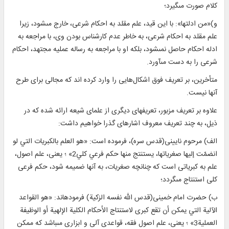
كلام صورت مى‏گيرد؛
و)«من ادلتها»: با اين قيد، علم مقلد به احكام شرعى، خارج مى‏شود، زيرا
علم مقلد به احكام شرعى، به خاطر عدم كارشناس بودن وى، با مراجعه به
ادله احكام حاصل نمى‏شود، بلكه او با مراجعه به رساله عمليه مجتهد، احكام
شرعى را به دست مى‏آورد.
متأخرين، بر تعريف فوق اشكال‌هایی را وارد کرده اند که مجالی برای طرح
آنها نیست.
علاوه بر تعريف مزبور، تعريف‏هاى ديگرى از علمای شيعه ارائه شده كه در
ذيل، به چند تعريف معروف اشاره‏اى گذرا خواهيم داشت:
الف) مرحوم نايينى(قدس سره)، فرموده است: «هو العلم بالكبريات التي لو
انضمّت إليها صغرياتها، يستنتج منها حكم فرعي كلي2» ؛ يعنى، علم اصول،
علم به كبرياتى است كه چنانچه صغريات، به آنها ضميمه شود، حكم فرعى
كلى استنتاج مى‏گردد؛
ب) حضرت امام خمينى(قدس الله نفسه الزکیة) فرموده‏اند: «هو القواعد
الآلية التي يمكن أن تقع كبرى لاستنتاج الأحكام الكلية الإلهية أو الوظيفة
العملية3» ؛ يعنى، علم اصول فقه، قواعدى آلى و ابزارى مى‏باشد كه ممكن