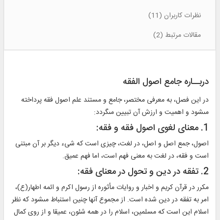
نظرات کاربران (11)
مقالات مرتبط (2)
دربــاره جامع اصول الفقه
در اين فصل، به معرفى مختصر، جامع و مستند علم اصول فقه پرداخته
مى‏شود و اهميت و ارزش آن تبيين مى‏گردد:
1. معناى لغوى اصول فقه و فقه:
اصول، جمع اصل و اصل، در لغت، چيزى است كه شى‏ء ديگر بر آن مبتنى
است و فقه، در لغت به معنى فهم است، اما فهم عميق.
2. تفقه در دين و تحول در معناى فقه:
مكرر در قرآن كريم و اخبار و روايات مأثوره از رسول اكرم و ائمه اطهار(ع)،
امر به تفقه در دين شده است. از مجموع آنها چنين استنباط مى‏شود كه نظر
اسلام اين است كه مسلمين، اسلام را در همه شئون، عميقا و از روى كمال