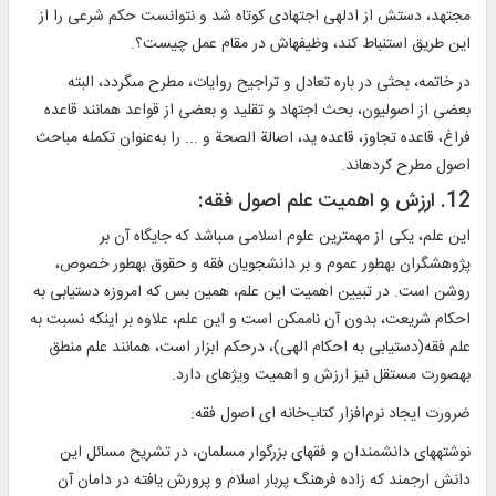
مجتهد، دستش از ادله‏ى اجتهادى كوتاه شد و نتوانست حكم شرعى را از
اين طريق استنباط كند، وظيفه‏اش در مقام عمل چيست؟.
در خاتمه، بحثى در باره تعادل و تراجيح روايات، مطرح مى‏گردد، البته
بعضى از اصوليون، بحث اجتهاد و تقليد و بعضى از قواعد همانند قاعده
فراغ، قاعده تجاوز، قاعده يد، اصالة الصحة و ... را به‌عنوان تكمله مباحث
اصول مطرح كرده‏اند.
12. ارزش و اهميت علم اصول فقه:
اين علم، يكى از مهم‏ترين علوم اسلامى مى‏باشد كه جايگاه آن بر
پژوهش‏گران به‏طور عموم و بر دانشجويان فقه و حقوق به‏طور خصوص،
روشن است. در تبيين اهميت اين علم، همين بس كه امروزه دست‏يابى به
احكام شريعت، بدون آن ناممكن است و اين علم، علاوه بر اينكه نسبت به
علم فقه(دست‏يابى به احكام الهى)، درحكم ابزار است، همانند علم منطق
به‏صورت مستقل نيز ارزش و اهميت ويژه‏اى دارد.
ضرورت ايجاد نرم‌افزار كتاب‌خانه ای اصول فقه:
نوشته‏هاى دانشمندان و فقهاى بزرگوار مسلمان، در تشريح مسائل اين
دانش ارجمند كه زاده فرهنگ پربار اسلام و پرورش يافته در دامان آن