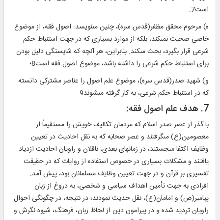
است7.
ه) مرحوم محقق مظفر(قدس سره)، چنين مى‏نويسد: اصول فقه، از موضوع
خاصى صحبت نمى‏كند، بلكه از موارد بسيارى كه در جهت استنباط حكم
شرعى قرار بگيرد، بحث مى‏كند. بنابراين، هر آنچه كه شايستگى دليل بودن
براى استنباط حكم شرعى را داشته باشد، موضوع اصول فقه است8؛
و) شهيد صدر(قدس سره)، موضوع علم اصول را عناصر مشتركى دانسته
كه در استنباط حكم شرعى، به كار گرفته مى‏شوند9.
7. هدف علم اصول فقه:
با گذر از عصر صدر اسلام كه مردمان تكاليف خويش را مستقيماً از
معصومين(ع) مى‏گرفتند و عصر صحابه كه به نقل احاديث در تعيين
وظايف اكتفا مى‏جستند، در زمان‏هاى بعدى، ناقلان و راويان احاديث ازدياد
يافتند و مشكلات بسيارى در خصوص استفاده از روايات كه در حقيقت
تفسيرى بر قرآن و در جهت تعيين وظايف مسلمانان بود، پيش آمد.
افرادى به جهت تأمين اهداف سياسى و شخصى، به دروغ از زبان
پيامبر(ص) و امامان(ع)، نقل حديث نمودند؛ در نتيجه، در چگونگى احوال
راويان ترديد شده و در پيرامون دين از لحاظ زبان، فرهنگ، شيوه نگرش و