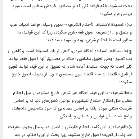
بحث نمى‏شود، بلكه قواعد كلى كه بر مصاديق خودش منطبق است، مورد
بررسى قرار مى‏گيرد؛
ب)«الممهدة لاستنباط الأحكام الشرعية»: بدين وسيله، قواعد ادبيات عرب
و منطق و... از تعريف اصول فقه خارج مى‏گردد، زيرا كه اين قواعد، به
منظور استنباط احكام شرعى تهيه و تمهيد نشده‏اند؛
ج)«استنباط»: استفاده احكام شرعى، گاهى از باب استنباط است و گاهى از
باب تطبيق؛ يعنى تطبيق مضامين احكام بر مصاديق آنها. اصول فقه، قواعد
كلى است كه جهت استنباط آماده شده، نه تطبيق. با اين قيد، قواعد فقهى،
از قبيل« قاعده يد »، « قاعده سوق مسلمين » و... از تعريف اصول خارج
مى‏گردد؛
د)«الشرعية»: با اين قيد، احكام غير شرعى خارج مى‏شود، از قبيل احكام
عقلى، مثل امتناع اجتماع نقيضين و قوانين كشورهاى دنيا كه بر اساس
شريعت مبتنى نبوده، بلكه بر اساس مصالحى كه خود تشخيص داده‏اند،
وضع شده، مثل قوانين راهنمايى و رانندگى؛
ه)«الفرعية»: با اين كلمه، احكام عقيدتى و اصول دين، مثل وجوب معرفت
خداوند، از تعريف اصول خارج مى‏شود، زيرا بحث از اين احكام، در علم