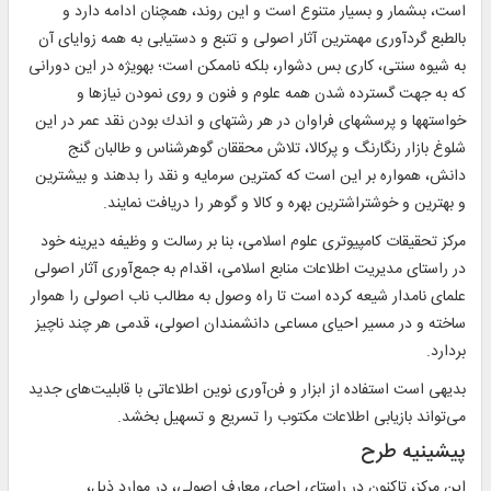
است، بى‏شمار و بسيار متنوع است و اين روند، هم‏چنان ادامه دارد و
بالطبع گردآورى مهم‏ترين آثار اصولى و تتبع و دست‏يابى به همه زواياى آن
به شيوه سنتى، كارى بس دشوار، بلكه ناممكن است؛ به‏ويژه در اين دورانى
كه به جهت گسترده شدن همه علوم و فنون و روى نمودن نيازها و
خواسته‏ها و پرسش‏هاى فراوان در هر رشته‏اى و اندك بودن نقد عمر در اين
شلوغ بازار رنگارنگ و پركالا، تلاش محققان گوهرشناس و طالبان گنج
دانش، همواره بر اين است كه كمترين سرمايه و نقد را بدهند و بيشترين
و بهترين و خوش‏تراش‏ترين بهره و كالا و گوهر را دريافت نمايند.
مرکز تحقیقات کامپیوتری علوم اسلامی، بنا بر رسالت و وظیفه دیرینه خود
در راستای مدیریت اطلاعات منابع اسلامی، اقدام به جمع‌آوری آثار اصولی
علمای نامدار شیعه کرده است تا راه وصول به مطالب ناب اصولی را هموار
ساخته و در مسیر احیای مساعی دانشمندان اصولی، قدمی هر چند ناچیز
بردارد.
بدیهی است استفاده از ابزار و فن‌آوری نوین اطلاعاتی با قابلیت‌های جدید
می‌تواند بازیابی اطلاعات مکتوب را تسریع و تسهیل بخشد.
پیشینیه طرح
این مرکز، تاکنون در راستای احیای معارف اصولی، در موارد ذیل،