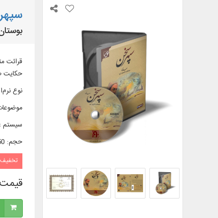
سپهر
بوستان 
حکایت طی
نوع نرم‌اف
موضوعات
سیستم ع
حجم
:
0/50 
تخفیف
قیمت 