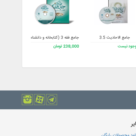
جامع الاحادیث 3.5
جامع فقه 3 (کتابخانه و دانشنامه تخصصی فقه)
نرم افزار جام
جود نیست
238,000 تومان
508,200 تومان
یر
لود محصولات رایگان