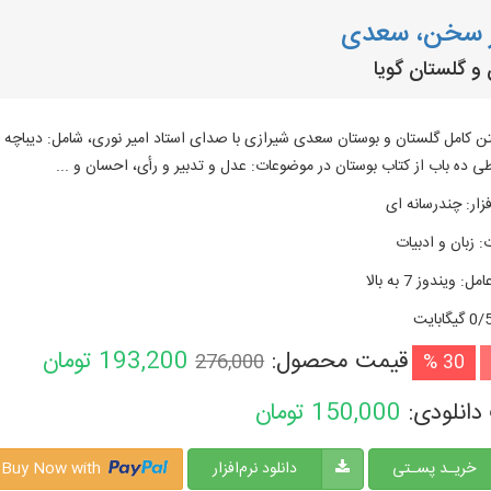
 سخن، سعدی
و گلستان گویا
 ده باب از کتاب بوستان در موضوعات: عدل و تدبیر و رأی، احسان و ...
زار
:
چندرسانه ای
:
زبان و ادبیات
امل
:
ویندوز 7 به بالا
گیگابایت
قیمت محصول:
193,200
تومان
276,000
30 %
دانلودی:
150,000
تومان
خریـد پسـتی
دانلود نرم‌افزار
Buy Now with