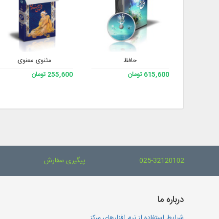
حافظ
مثنوی معنوی
615,600 تومان
255,600 تومان
025-32120102
پیگیری سفارش
درباره ما
شرایط استفاده از نرم افزارهای مرکز