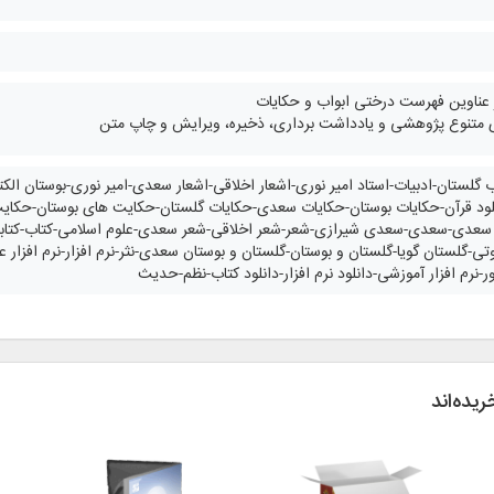
عناوین فهرست درختی ابواب و حکایات
ی متنوع پژوهشی و یادداشت‌ برداری، ذخیره، ویرایش و چاپ متن
ب گلستان-ادبیات-استاد امیر نوری-اشعار اخلاقی-اشعار سعدی-امیر نوری-بوستان ا
ود قرآن-حکایات بوستان-حکایات سعدی-حکایات گلستان-حکایت های بوستان-حکای
دی-سعدی-سعدی شیرازی-شعر-شعر اخلاقی-شعر سعدی-علوم اسلامی-کتاب-کتابخا
گلستان گویا-گلستان و بوستان-گلستان و بوستان سعدی-نثر-نرم افزار-نرم افزار علو
ور-نرم افزار آموزشی-دانلود نرم افزار-دانلود کتاب-نظم-حدیث
ریده‌اند