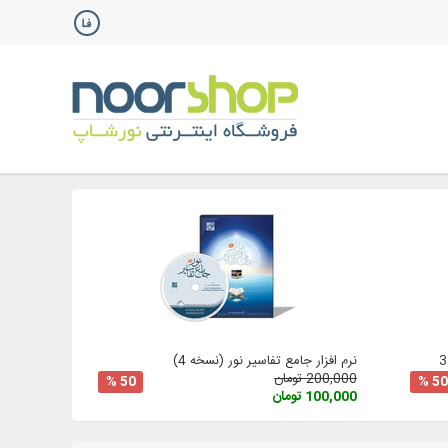
نرم افزار جامع تفاسیر نور (نسخه 4)
200,000 تومان
50 %
50 %
100,000 تومان