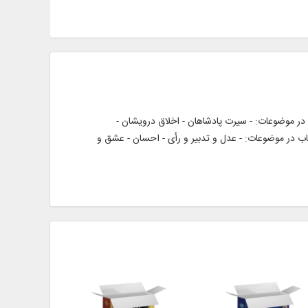
استاد امیر نوری، شامل: – گلستان: دیباچه و ۲۸۷ حکایت طی هشت باب در موضوعات: - سیرت پادشاهان - اخلاق درویشان -
 - ضعف و پیری - تأثیر تربیت - آداب صحبت – بوستان: دیباچه و ۱۷۳ حکایت طی ده باب در موضوعات: - عدل و تدبیر و رأی - احسان - عشق و