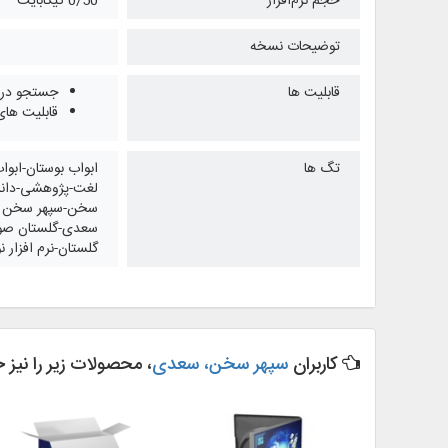
حجم نرم‌افزار
0/50 گیگابایت
توضیحات نسخه
قابلیت ها
جستجو در 
قابلیت‌ ها
تگ ها
ابواب بوستان-ابوا
لغت-پژوهشی-دانل
سخن-سپهر سخن سع
سعدی-گلستان صوتی-
گلستان-نرم افزار ن
کاربران
سپهر سخن، سعدی
، محصولات زیر را نیز خ