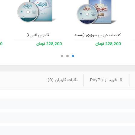
کتابخانه دروس حوزوی (نسخه 2)
قاموس النور 3
228,200 تومان
228,200 تومان
600
خرید از PayPal
نظرات کاربران (0)