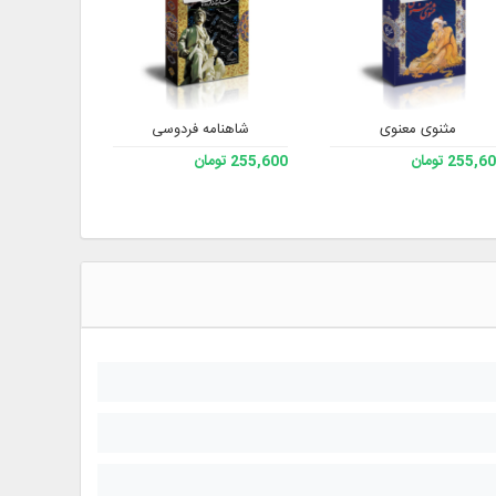
مثنوی معنوی
شاهنامه فردوسی
حکمت ن
255, تومان
255,600 تومان
193,200 تومان