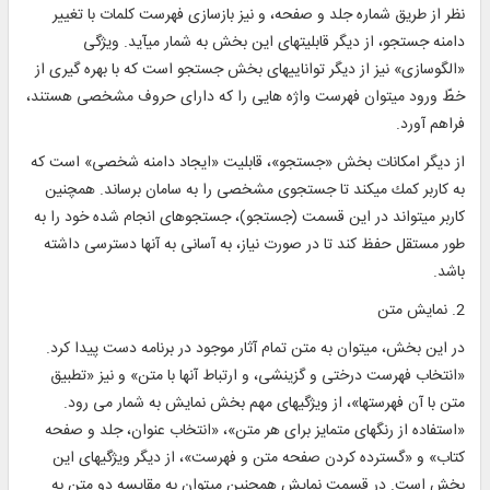
نظر از طريق شماره جلد و صفحه، و نيز بازسازی فهرست كلمات با تغيير
دامنه جستجو، از ديگر قابليتهای اين بخش به شمار می‎آيد. ويژگی
«الگوسازی» نيز از ديگر تواناييهای بخش جستجو است كه با بهره ‎گيری از
خطّ ورود می‎توان فهرست واژه هايی را كه دارای حروف مشخصی هستند،
فراهم آورد.
از ديگر امکانات بخش «جستجو»، قابليت «ايجاد دامنه شخصی» است که
به كاربر كمك می‎كند تا جستجوی مشخصی را به سامان برساند. همچنين
كاربر می‎تواند در اين قسمت (جستجو)، جستجوهای انجام ‎شده خود را به
طور مستقل حفظ كند تا در صورت نياز، به ‎آسانی به آنها دسترسی داشته
باشد.
2. نمايش متن
در اين بخش، می‎توان به متن تمام آثار موجود در برنامه دست پيدا كرد.
«انتخاب فهرست درختی و گزينشی، و ارتباط آنها با متن» و نيز «تطبيق
متن با آن فهرستها»، از ويژگيهای مهم بخش نمايش به شمار می رود.
«استفاده از رنگهای متمايز برای هر متن»، «انتخاب عنوان، جلد و صفحه
كتاب» و «گسترده كردن صفحه متن و فهرست»، از ديگر ويژگيهای اين
بخش است. در قسمت نمايش همچنين می‎توان به مقايسه دو متن به