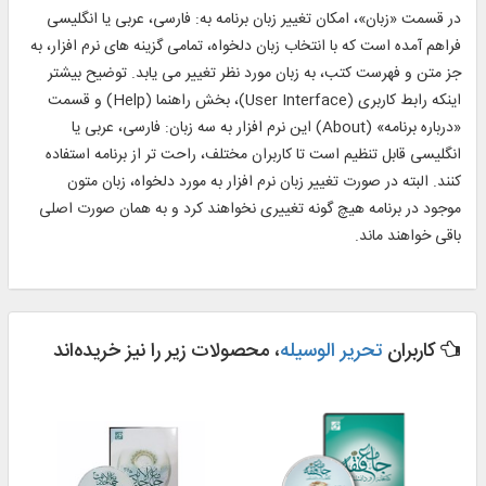
در قسمت «زبان»، امكان تغيير زبان برنامه به: فارسی، عربی يا انگليسی
فراهم آمده است كه با انتخاب زبان دلخواه، تمامی گزينه ‎های نرم افزار، به
جز متن و فهرست كتب، به زبان مورد نظر تغيير می يابد. توضيح بيشتر
اينكه رابط كاربری (User Interface)، بخش راهنما (Help) و قسمت
«درباره برنامه» (About) اين نرم افزار به سه زبان: فارسی‎، عربی يا
انگليسی قابل تنظيم است تا كاربران مختلف، راحت ‎تر از برنامه استفاده
كنند. البته در صورت تغيير زبان نرم افزار به مورد دلخواه، زبان متون
موجود در برنامه هيچ ‎گونه تغييری نخواهند كرد و به همان صورت اصلی
باقی خواهند ماند.
کاربران
تحریر الوسیله
، محصولات زیر را نیز خریده‌اند