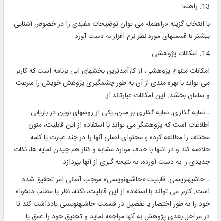
13. راهنما
با انتخاب گزينه «راهنما» می توان توضيحات مفيدی را در خصوص آشنايی
بيشتر با قسمتهای مورد نظر نرم افزار به دست آورد.
14. امكانات پژوهشی
امكانات متنوع پژوهشی، از كارآمدترين بخشهای اين برنامه است كه كاربر
می تواند با بهره ‎مندی از آن به طور چشمگيری پژوهش خويش را سرعت
و سامان بخشد. اين امكانات عبارت‎اند از:
ـ نمايه ‎گذاری: نمايه ‎گذاری بر متن، يكی از روشهای نوين در بازيابی
اطلاعات است كه پژوهشگر می تواند با استفاده از اين قابليت، متون
مختلف را مطالعه کرده و محتوای اصلی آنها را در چند عبارت يا كلمه
خلاصه كند و در انتها با حذف موارد مشابه و کنار هم چيدن نمايه ‎ها، نكات
جديدی را به دست آورده، به نتيجه ‎گيری از آنها بپردازد.
ـ حاشيه‎نويسی: قابليت «حاشيه‎نويسی» موجب آسانی امر تحقيق شده
است. كاربر می تواند با استفاده از اين قابليت، نكته، نظر يا مطلب دلخواه
خود را به طور اختصار يا تفصيل در قسمت حاشيه‎نويسی يادداشت كند تا
در مراحل بعدی پژوهش به آنها مراجعه نمايد و تحقيق خود را عمق يا