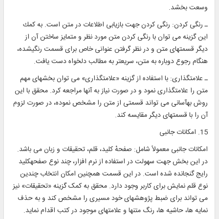
وسعت بخشد.
ـ رنگی كردن: رنگی كردن جهت بازيابی اطلاعات در متن است. به كمك
اين گزينه می توان با رنگی كردن متن مورد نظر و متمايز ساختن آن از
ديگر قسمتهای متن و در نظر گرفتن عنوانی خاص برای قسمت رنگی‎شده،
هنگام رجوع دوباره به متن، سريعتر به مطالب دلخواه دست يافت.
ـ علامت‎گذاری: با استفاده از گزينه «علامت‎گذاری» می توان بخشهای مهم
متن را علامت‎گذاری نمود و در صورت نياز به آنها مراجعه کرد. محقق با اين
روش به‎آسانی می تواند قسمتی از متن را مشخص نموده، در صورت لزوم
آن را با قسمتهای ديگر مقايسه کند.
15. امكانات جانبی
امكانات جانبی معمولاً شامل: صفحهْ ‎كليد، قلم، تحقيقات و زبان می باشد.
در اين بخش جهت سهولت در استفاده از نرم ‎افزار، چند نوع صفحه‎كليد
رايج گنجانده شده است. در اين قسمت همچنين امكان انتخاب چندين
نوع قلم نمايش برای كاربر وجود دارد. محقق به کمک گزينه «تحقيقات» نيز
می تواند برای ضبط پژوهشهای خود مسيری را مشخص كند و به حذف
نمايه ‎ها، حاشيه ‎ها، رنگ متنها و علامتهای موجود در كتب اقدام نمايد.