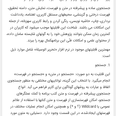
جستجوی ساده و پيشرفته در متن و فهرست، نمايش متن، دامنه تحقيق،
فهرست درختی و گزينشی، محيطهای مستقل كاربری، لغتنامه، يادداشت
برداری، چاپ، حاشيه ‎نويسی، رنگی كردن و رابط كاربری سه‎زبانه، از جمله
اين امكانات می ‎باشند. شناخت اين قابليتها موجب می‎شود كه كاربران در
كمترين زمان ممكن بتوانند پژوهش خود را به گونه‎ای شايسته سامان داده،
از محتوای علمی و امكانات فنّی اين برنامه‎كمال بهره را ببرند.
مهمترين قابليتهای موجود در نرم افزار «تحرير الوسيلة» شامل موارد ذيل
است:
1. جستجو
اين قابليت به دو صورت: «جستجو در متن» و «جستجو در فهرست»
انجام می‎گيرد. با انتخاب اين گزينه، تواناييهای مختلفی به منظور جستجوی
الفاظ و عبارات به روشهای گوناگون برای كاربر فراهم می ‎آيد. انواع
جستجوی پيشرفته در فهرست و متن كتب برنامه با كمك عملگرهای
جستجو، امكان فهرست‎سازی از فهرست و متن كتابها با استفاده از علائم
عمومی يا Wildcard (؟ و *) و همچنين امكان انجام عمليات مختلف در
فهرستهای ايجادشده، در اين قسمت وجود دارد. دستيابی به متون مورد