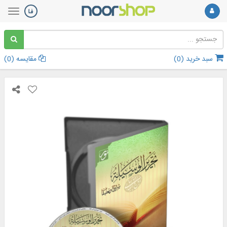
سبد خرید (
0
)
مقایسه (
0
)