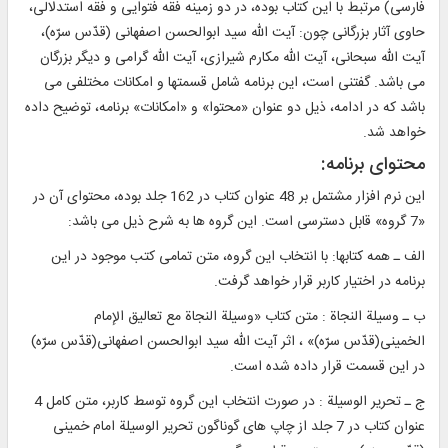
فارسی) مرتبط با اين كتاب بوده، در دو زمينه فقه فتوايی و فقه استدلالی،
حاوی آثار بزرگانی چون: آيت الله سيد ابوالحسن اصفهانی (قدّس سرّه)،
آيت الله سبحانی، آيت الله مكارم شيرازی، آيت الله گرامی و ديگر بزرگان
می ‎باشد. گفتنی است، اين برنامه شامل قسمتها و امكانات مختلفی می
باشد كه در ادامه، ذيل دو عنوان «محتوا» و «امكانات» برنامه، توضيح داده
خواهد شد.
محتوای برنامه:
اين نرم افزار مشتمل بر 48 عنوان کتاب در 162 جلد بوده، محتوای آن در
«7 گروه» قابل دسترسی است. اين گروه ها به شرح ذيل می باشد:
الف ـ همه كتابها: با انتخاب اين گروه، متن تمامی كتب موجود در اين
برنامه در اختيار كاربر قرار خواهد گرفت.
ب ـ وسيلة النجاة : متن كتاب «وسيلة النجاة مع تعاليق الإمام
الخمينى(قدّس سرّه)» ، اثر آيت الله سيد ابوالحسن اصفهانی(قدّس سرّه)
در اين قسمت قرار داده شده است.
ج ـ تحرير الوسيلة : در صورت انتخاب اين گروه توسط كاربر، متن كامل 4
عنوان كتاب در 7 جلد از چاپ های گوناگون تحرير الوسيلة امام خمينی