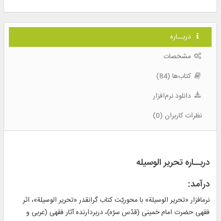
دربــاره
مشخصات
کتاب‌ها (84)
دانلود نرم‌افزار
نظرات کاربران (0)
دربــاره تحریر الوسیله
درآمد:
نرم‎افزار «تحرير الوسيلة» با محوريّت كتاب گرانقدر «تحرير الوسيلة»، اثر
فقهی حضرت امام خمينی (قدّس سرّه)، دربردارنده آثار فقهی (عربی و