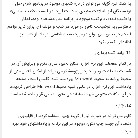
به كمك اين گزينه می توان در باره كتابهای موجود در برنامه‎و شرح حال
نويسندگان آنها اطلاعات مفيدی به دست آورد. در قسمت «كتاب شناسی»
يا «کتاب نامه»، نام كتب موجود در برنامه قابل مشاهده بوده، امكان
دسترسی به توضيحات كافی در مورد هر كتاب و مؤلف آن، برای كاربر فراهم
است. در ضمن، می توان در مورد نسخه ‎شناسی هر يك از كتب نيز
اطلاعاتی كسب كرد.
11. يادداشت ‎برداری
در تمام صفحات اين نرم افزار‎، امكان ذخيره ‎سازی متن و ويرايش آن در
قسمت يادداشت وجود دارد و پژوهشگر می تواند از امكان انتقال متن از
محيط برنامه به محيط Ms-word بهره ‎مند شود. گفتنی است، صفحه
يادداشت اين نرم افزار، در قالبی شبيه محيط Ms-word طراحی گرديده،
در آن امكانات متنوعی جهت ساماندهی متن انتخابی قرار داده شده است.
12. چاپ
كاربر می تواند در صورت نياز از گزينه چاپ استفاده كرده، از قابليتهای
متعدد آن جهت چاپ متون موجود در اين برنامه و يادداشت‎های خود بهره
ببرد.