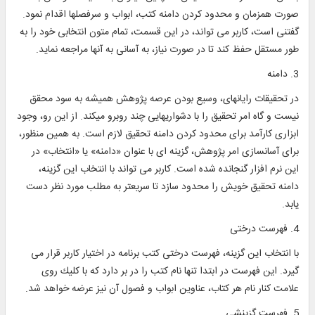
صورت همزمان و محدود كردن دامنه كتب، ابواب و سرفصلها اقدام نمود.
گفتنی است، كاربر می ‎تواند، در اين قسمت، تمام متون انتخابی خود را به
طور مستقل حفظ كند تا در صورت نياز، به ‎آسانی به آنها مراجعه نمايد.
3. دامنه
در تحقيقات رايانه‎ای، وسيع بودن عرصه پژوهش هميشه به سود محقق
نيست و گاه امر تحقيق را با دشواريهايی چند روبرو می‎کند. از اين ‎رو، وجود
ابزاری كارآمد برای محدود کردن دامنه تحقيق لازم است. به همين منظور،
برای آسان‎سازی امر پژوهش، گزينه ‎ای با عنوان «دامنه» يا «انتخاب» در
اين نرم افزار گنجانده شده است. کاربر می ‎تواند با انتخاب اين گزينه،
دامنه تحقيق خويش را محدود سازد تا سريعتر به مطلب مورد نظر دست
يابد.
4. فهرست درختی
با انتخاب اين گزينه، فهرست درختی کتب برنامه در اختيار كاربر قرار می
‎گيرد. اين فهرست در ابتدا تنها نام کتب را در بر دارد که با كليك روی
علامت کنار نام هر کتاب، عناوين ابواب و فصول آن نيز عرضه خواهد شد.
5. فهرست گزينشی