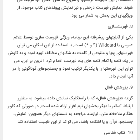
استفاده از اين قابليت، ترجمه‎ها و شروح به متن اصلی آنها مرتبط می
شوند. نمايش فهرست درختی و نيز نمايش پيوندهای كتاب موجود، از
ويژگيهای اين بخش به شمار می رود.
8. فهرست‎سازی
يكی از قابليتهای پيشرفته اين برنامه، ويژگی فهرست ‎سازی توسط علائم
عمومی يا Wildcard (؟ و *) است. با استفاده از اين امكان می توان
فهرستهای پويا و متنوعی از كلمات به شكلهای مختلف تهيه نمود و به كاوش
در يك كلمه يا تمام كلمه ‎های يك فهرست اقدام كرد. افزون بر اين، می
توان اين فهرستها را با يكديگر تركيب نمود و جستجوهای گوناگونی را در
آنها انجام داد.
9. پژوهش فعال
گزينه «پژوهش فعال» که با راست‎کليک نمايش داده می‎شود، به منظور
ارتباط آسانتر با ديگر بخشهای نرم افزار ارائه شده است. در صورتی كه كاربر
هنگام ملاحظه متن، نيازمند مراجعه به قسمتهای ديگر همچون: نمايش،
جستجو، قرآن و يا لغتنامه باشد، می تواند از اين قابليت استفاده كند.
10. كتاب ‎شناسی