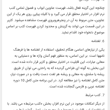
چنانچه اين گزينه فعال باشد، فهرست عناوين ابواب و فصول تمامی کتب
نرم افزار در اختيار محقق قرار می ‎گيرد و با كليك پياپی روی هر يک از اين
عناوين، متن مربوط به آن در پنجره‎‎رو‎بروی فهرست مشاهده می‎شود. كاربر
در اين قسمت می ‎تواند به گزينش و محدود كردن فهرست كتب بر اساس
موضوع دلخواه خود اقدام نمايد.
6. لغتنامه
يكی از نيازهای اساسی هنگام تحقيق، استفاده از لغتنامه ‎ها يا فرهنگ
نامه‎ها است. بر اين اساس، به منظور فهم آسان واژه ‎ها و دستيابی به
معانی عبارات، اين قابليت در اختيار محقق و كاربر قرار داده شده است.
اين بخش به گونه ‎ای طراحی گرديده كه به ‎راحتی می توان از طريق
ريشه يا مشتق، به معانی و ريشه هر لغت دست يافت و در صورت نياز،
متن كامل لغتنامه را نيز مطالعه كرد. در اين برنامه متن کامل 10 دوره
لغتنامه عربی و فارسی گنجانده شده است.
7. کتب مرتبط
از ديگر امكانات موجود در اين نرم افزار‎، بخش «كتب مرتبط» می باشد. با