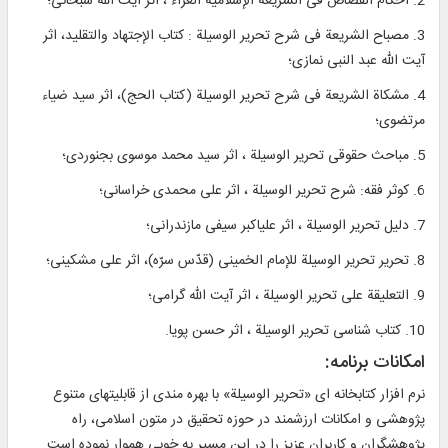
2. احكام القصاص فی الشريعة الإسلامية الغراء ، اثر آيت الله سبحانی؛
3. مصباح الشريعة فی شرح تحرير الوسيلة : کتاب الإجتهاد والتقليد، اثر
آيت الله عبد النبی نمازی؛
4. مشکاة الشريعة فی شرح تحرير الوسيلة (کتاب الحج)، اثر سيد ضياء
مرتضوی؛
5. مباحث حقوقی تحرير الوسيلة ، اثر سيد محمد موسوی بجنوردی؛
6. کوثر فقه: شرح تحرير الوسيلة ، اثر علی محمدی خراسانی؛
7. دليل تحرير الوسيلة ، اثر علی‎اكبر سيفی مازندرانی؛
8. تحرير تحرير الوسيلة للإمام الخمينی (قدّس سرّه)، اثر علی مشكينی؛
9. التعليقة علی تحرير الوسيلة ، اثر آيت الله گرامی؛
10. کتاب شناسی تحرير الوسيلة ، اثر حسن پويا.
امكانات برنامه:
نرم افزار كتابخانه ای «تحرير الوسيلة» با بهره مندی از قابليتهای متنوع
پژوهشی و امكانات ارزشمند در حوزه تحقيق در متون اسلامی، راه
پژوهشگران و كاربران عزيز را در اين مسير به خوبی هموار نموده است.