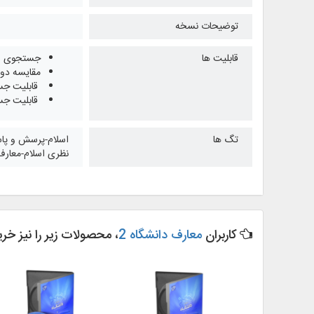
توضیحات نسخه
قابلیت ها
جستجوی ساد
مقایسه دو 
قابلیت جستجو در 
قابلیت جست
تگ ها
اسلام-پرسش و پاس
نظری اسلام-معارف-م
کاربران
معارف دانشگاه 2
، محصولات زیر را نیز خرید