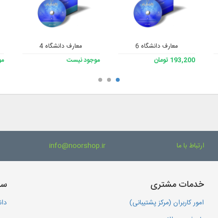
معارف دانشگاه 6
معارف دانشگاه 4
193,200 تومان
موجود نیست
مو
ارتباط با ما
info@noorshop.ir
خدمات مشتری
سا
امور کاربران (مرکز پشتیبانی)
دان