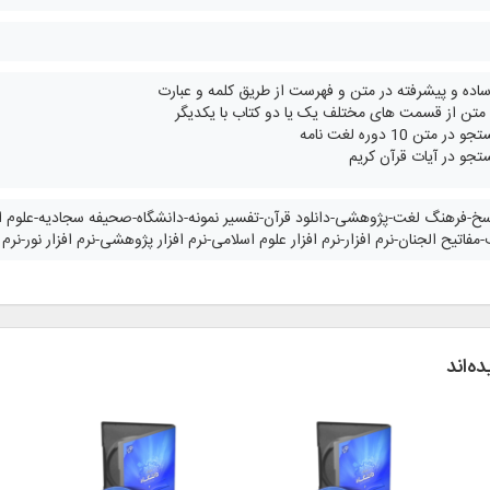
ه و پیشرفته در متن و فهرست از طریق کلمه و عبارت
متن از قسمت های مختلف یک یا دو کتاب با یکدیگر
متن 10 دوره لغت نامه
جو در آیات قرآن کریم
خ-فرهنگ لغت-پژوهشی-دانلود قرآن-تفسیر نمونه-دانشگاه-صحیفه سجادیه-علوم ا
فاتیح الجنان-نرم افزار-نرم افزار علوم اسلامی-نرم افزار پژوهشی-نرم افزار نور-نرم 
ه‌اند