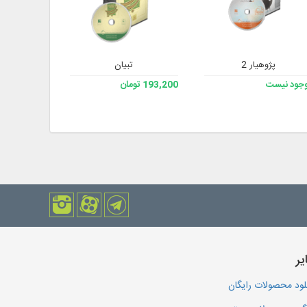
پژوهیار 2
تبیان
جامع فقه 3 (کتابخانه و دانشنامه تخصصی فقه)
جود نیست
193,200 تومان
238,000 تومان
یر
لود محصولات رایگان