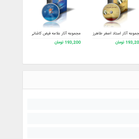
فر سبحانی مد ظله نسخه 3
موعه آثار استاد اصغر طاهرزاده
مجموعه آثار علامه فیض کاشانی رحمه الله
مجموعه آثار 
193, تومان
193,200 تومان
193,200 تومان