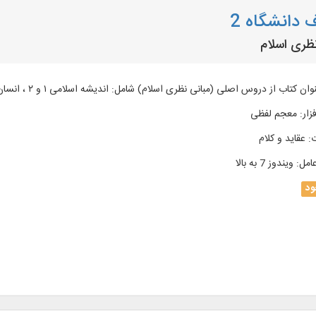
 دانشگاه 2
نظری اسلام
زار
:
معجم لفظی
:
عقاید و كلام
امل
:
ویندوز 7 به بالا
د