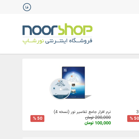
نرم افزار جامع تفاسیر نور (نسخه 4)
200,000 تومان
50 %
50 %
100,000 تومان