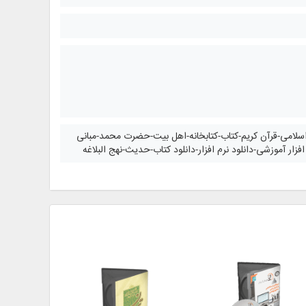
سلامی-قرآن کریم-کتاب-کتابخانه-اهل بیت-حضرت محمد-مبانی
افزار آموزشی-دانلود نرم افزار-دانلود کتاب-حدیث-نهج البلاغه