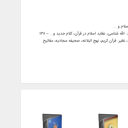
ارائه ۲۲۴ عنوان در ۴۰۹ جلد از کتاب‌ های مفید و مرتبط با دروس اصلی، مشتمل بر: – ۶۱ جلد منبع و کتاب مرتبط، به زبان فارسی، مانند: الله شناسی، عقاید اسلام در قرآن، کلام جدید و... – ۱۳۸
جرید الإعتقاد، احوال النفس و... – ۱۵۵ جلد منبع عمومی مهم و مفید، نظیر: قرآن کریم، نهج البلاغه، صحیفه سجادیه، مفاتیح