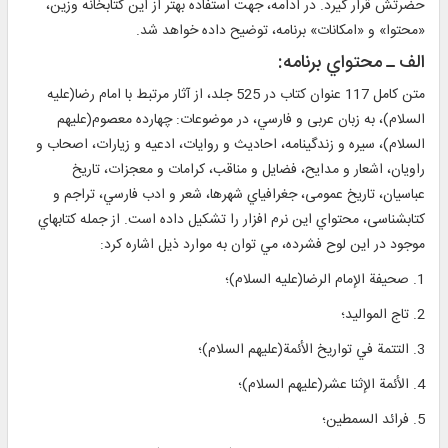
حضرتش قرار گيرد. در ادامه، جهت استفاده بهتر از اين كتابخانه وزين،
«محتوا» و «امكانات» برنامه، توضيح داده خواهد شد.
الف ـ محتواي برنامه:
متن کامل 117 عنوان کتاب در 525 جلد، از آثار مرتبط با امام رضا(عليه
السلام)، به زبان عربی و فارسي، در موضوعات: چهارده معصوم(عليهم
السلام)، سیره و زندگینامه، احادیث و روايات، ادعیه و زیارات، اصحاب و
راویان، اشعار و مدایح، فضایل و مناقب، کرامات و معجزات، تاریخ
عباسیان، تاریخ عمومی، جغرافیاي شهرها، شعر و ادب فارسي، تراجم و
کتابشناسی، محتواي اين نرم افزار را تشكيل داده است. از جمله كتابهاي
موجود در اين لوح فشرده، مي‌ توان به موارد ذيل اشاره كرد:
1. صحيفة الإمام الرضا(عليه السلام)؛
2. تاج المواليد؛
3. التتمة في تواريخ الأئمة(عليهم السلام)؛
4. الأئمة الإثنا عشر(عليهم السلام)؛
5. فرائد السمطين؛