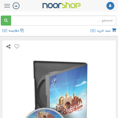
سبد خرید (
0
)
مقایسه (
0
)