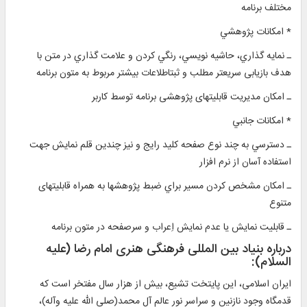
مختلف برنامه
* امكانات پژوهشي
ـ نمايه‌ گذاري، حاشيه نويسي، رنگي كردن و علامت گذاري در متن با
هدف بازیابی سریعتر مطلب و ثبتاطلاعات بیشتر مربوط به متون برنامه
ـ امکان مدیریت قابلیتهای پژوهشی برنامه توسط کاربر
* امكانات جانبي
ـ دسترسي به چند نوع صفحه‌ كليد رايج و نيز چندين قلم نمايش جهت
استفاده آسان از نرم افزار
ـ امكان مشخص كردن مسير براي ضبط پژوهشها به همراه قابليتهای
متنوع
ـ قابلیت نمایش یا عدم نمایش اِعراب و سرصفحه در متون برنامه
درباره بنیاد بین المللی فرهنگی هنری امام رضا (عليه
السلام):
ایران اسلامی، این پايتخت تشیع، بیش از هزار سال مفتخر است كه
قدمگاه وجود نازنين و سراسر نور عالم آل محمد(صلي الله عليه وآله)،