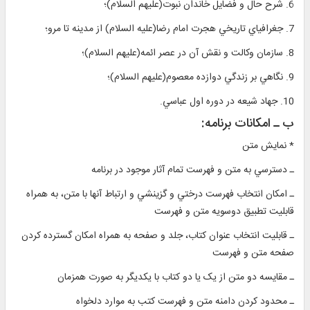
6. شرح حال و فضايل خاندان نبوت(عليهم السلام)؛
7. جغرافياي تاريخي هجرت امام رضا(عليه السلام) از مدينه تا مرو؛
8. سازمان وكالت و نقش آن در عصر ائمه(عليهم السلام)؛
9. نگاهي بر زندگي دوازده معصوم(عليهم السلام)؛
10. جهاد شيعه در دوره اول عباسي.
ب ـ امكانات برنامه:
* نمايش متن
ـ دسترسي به متن و فهرست تمام آثار موجود در برنامه
ـ امكان انتخاب فهرست درختي و گزينشي و ارتباط آنها با متن، به همراه
قابليت تطبیق دوسویه متن و فهرست
ـ قابليت انتخاب عنوان كتاب، جلد و صفحه به همراه امكان گسترده كردن
صفحه متن و فهرست
ـ مقايسه دو متن از یک یا دو کتاب با یکدیگر به صورت همزمان
ـ محدود كردن دامنه متن و فهرست کتب به موارد دلخواه