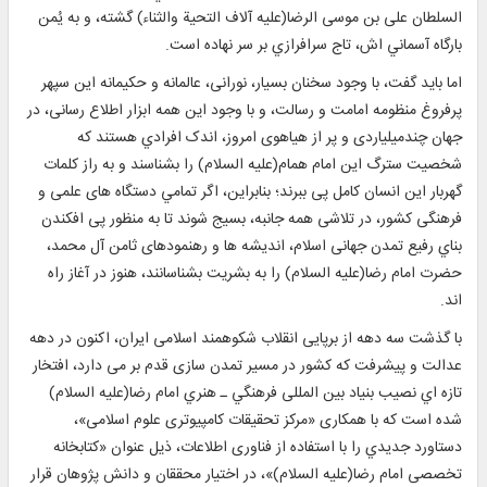
السلطان علی‌ بن ‌موسی الرضا(علیه آلاف التحیة والثناء) گشته، و به یُمن
بارگاه آسماني ‌اش، تاج سرافرازي بر سر نهاده است.
اما بايد گفت، با وجود سخنان بسيار، نورانی، عالمانه و حکیمانه این سپهر
پرفروغ منظومه امامت و رسالت، و با وجود اين همه ابزار اطلاع رسانی، در
جهان چندمیلیاردی و پر از هیاهوی امروز، اندک افرادي هستند که
شخصیت سترگ این امام همام(عليه السلام) را بشناسند و به راز کلمات
گهربار این انسان کامل پی ببرند؛ بنابراين، اگر تمامي دستگاه های علمی و
فرهنگی کشور، در تلاشی همه جانبه، بسیج شوند تا به منظور پی افکندن
بناي رفیع تمدن جهانی اسلام، اندیشه ها و رهنمودهای ثامن آل محمد،
حضرت امام رضا(عليه السلام) را به بشريت بشناسانند، هنوز در آغاز راه‌
اند.
با گذشت سه دهه از برپایی انقلاب شکوهمند اسلامی ایران، اکنون در دهه
عدالت و پیشرفت كه کشور در مسیر تمدن سازی قدم بر می دارد، افتخار
تازه‌ اي نصیب بنياد بین المللی فرهنگي ـ هنري امام رضا(عليه السلام)
شده است كه با همکاری «مرکز تحقیقات کامپیوتری علوم اسلامی»،
دستاورد جدیدي را با استفاده از فناوری اطلاعات، ذيل عنوان «کتابخانه
تخصصی امام رضا(عليه السلام)»، در اختیار محققان و دانش‌ پژوهان قرار