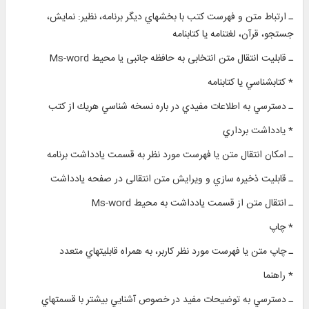
ـ ارتباط متن و فهرست كتب با بخشهاي دیگر برنامه، نظیر: نمايش،
جستجو، قرآن، لغتنامه يا کتابنامه
ـ قابليت انتقال متن انتخابی به حافظه جانبی یا محیط Ms-word
* كتابشناسي يا كتابنامه
ـ دسترسي به اطلاعات مفيدي در باره نسخه شناسي هريك از كتب
* يادداشت برداري
ـ امكان انتقال متن یا فهرست مورد نظر به قسمت یادداشت برنامه
ـ قابلیت ذخيره ‌سازي و ويرايش متن انتقالی در صفحه یادداشت
ـ انتقال متن از قسمت یادداشت به محيط Ms-word
* چاپ
ـ چاپ متن یا فهرست مورد نظر کاربر، به همراه قابليتهاي متعدد
* راهنما
ـ دسترسي به توضيحات مفيد در خصوص آشنايي بيشتر با قسمتهاي