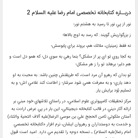
دربــاره کتابخانه تخصصی امام رضا علیه السلام 2
نور از پي نور تا رسيد به هشتم نور؛
ز بزرگواريش گويند: كه رسد به اوج بالاها؛
نه فقط زمينيان، ملائك هم، بروند براي پابوسش؛
به كجا روي تو اي پر از مشكل؟ بنما رهي به سوي دل؛ كه همو دل است و
هم دلبر؛ برهاند تو را ز هر مشكل؛
تو بدان كه رهرو آن مرد است، كه طريقتش چنين باشد: به محبت به او
دهد ياري؛ و به معرفت همي شود سرشار؛ ز اطاعت كند غلامي‌ اش؛ و به
تسليم بُوَد برايش يار.
مركز تحقيقات كامپيوتري علوم اسلامي، در راستاي تلاشهاي خود مبني بر
ارائه آثار ديني در قالب كتابخانه ديجيتالي، اين بار در پي عرض ارادت به
آستان ملكوتي ثامن الحجج علي بن موسي الرضا(عليه آلاف التحية‌ والثناء)
و خدمت به دوستداران و رهروان ايشان، نرم افزار «كتابخانه تخصصي
امام رضا(عليه السلام) ـ نسخه دوم» را تقديم مي دارد. اميد است قبول