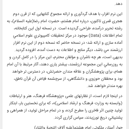
دهد.
این نرم ‌افزار، با هدف گردآوری و ارائه مجموع کتابهایی که از قرن دوم
هجری قمری تاکنون، درباره امام هشتم، حضرت امام رضا(عليه السلام)، به
رشته تحریر درآمده، طراحی گرديده است. در نسخه اول اين كتابخانه،
تمام اطلاعات (Data) موجود در مرکز تحقيقات كامپيوتري علوم اسلامي
آماده‌ سازی و ارائه شد؛ در نسخه حاضر كه نسخه دوم از اين نرم افزار
ارزشمند مي باشد، ديگر منابع و اطلاعات به دست آمده، افزوده گرديد.
بدیهی است، هر چه ناشران و مؤلفان محترم، این مرکز را در كامل كردن و
به‌ روز‌رساني این مجموعه ارزشمند، بیشتر یاری دهند، آثار مرتبط با آن امام
همام، برای پژوهشگران و علاقه مندان حضرتش، در دسترس تر خواهد
بود و محققان حوزوی و دانشگاهی، از سرچشمه فیّاض آن قرآن ناطق،
بهره ‌مند‌تر خواهند شد.
در اينجا لازم است، از نظارتهای علمی «پژوهشگاه فرهنگ، هنر و ارتباطات
(وابسته به وزارت فرهنگ و ارشاد اسلامی)»، که برای نخستين بار، ابتکار
تولید چنین اثر فاخری را مطرح كرده، و در تمام مراحل توليد، از همراهی و
پشتيباني دریغ نورزیدند، سپاس گزاری گردد.
جوار آستان ملکوتی امام هشتم(علیه آلاف التحیة والثناء)