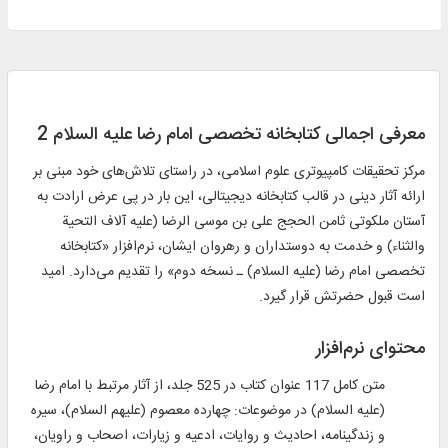
معرفی اجمالی کتابخانه تخصصی امام رضا علیه السلام 2
مركز تحقیقات كامپیوتری علوم اسلامی، در راستای تلاش‌های خود مبنی بر
ارائه آثار دینی در قالب كتابخانه دیجیتالی، این بار در پی عرض ارادت به
آستان ملكوتی ثامن الحجج علی بن موسی الرضا (علیه آلاف التحیة‌
والثناء) و خدمت به دوستداران و رهروان ایشان، نرم‌افزار «كتابخانه
تخصصی امام رضا (علیه السلام) ـ نسخه دوم» را تقدیم می‌دارد. امید
است قبول حضرتش قرار گیرد.
محتوای نرم‌افزار
متن کامل 117 عنوان کتاب در 525 جلد، از آثار مرتبط با امام رضا
(علیه السلام) در موضوعات: چهارده معصوم (علیهم السلام)، سیره
و زندگینامه، احادیث و روایات، ادعیه و زیارات، اصحاب و راویان،