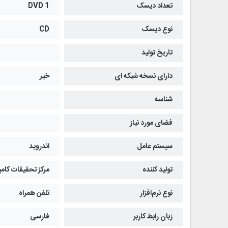
تعداد دیسک
1 DVD
نوع دیسک
CD
تاریخ تولید
دارای نسخه شبکه ای
خیر
شناسه
فضای مورد نیاز
سیستم عامل
اندروید
تولید کننده
مرکز تحقیقات کام
نوع نرم‌افزار
تلفن همراه
زبان رابط کاربر
فارسی