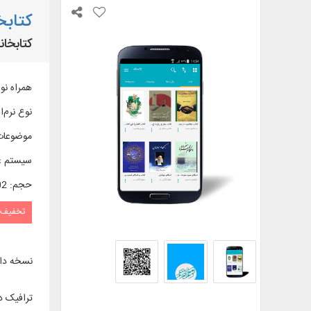
کتابخانه 
کتابخان
همراه نو
نوع نرم‌اف
موضوعات
سیستم ع
حجم
:
0/02 
تخفیف
نسخه دا
ترافیک د