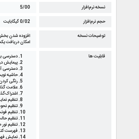
نسخه نرم‌افزار
5/00
حجم نرم‌افزار
0/02 گیگابایت
توضیحات نسخه
افزوده شدن بخش پ
امکان دریافت یک
قابلیت ها
دسترسی به
پیمایش در
دسترسی آس
حاشیه نوی
رنگی کردن
علامت گذا
اشتراک‌گذ
تنظیم نما
تنظیم نحو
تنظیم فون
تنظیم حال
تنظیم نور
فهرست کتب 
نمایش فهر