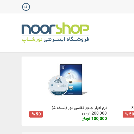
نرم افزار جامع تفاسیر نور (نسخه 4)
200,000 تومان
50 %
50 %
100,000 تومان