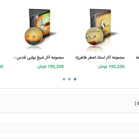
لعظمی جعفر سبحانی مد ظله نسخه 3
مجموعه آثار استاد اصغر طاهرزاده
مجموعه آثار شیخ بهایی قدس سره 2
193,200 تومان
193,200 تومان
200