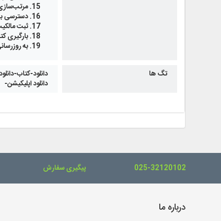
مرتب‌سازی
دسترسی به
ثبت مالکیت
بارگیری کت
به روزرسان
تگ ها
دانلود-کتاب-دانلو
دانلود اپلیکیشن-
025-32120102
پیگیری سفارش
درباره ما