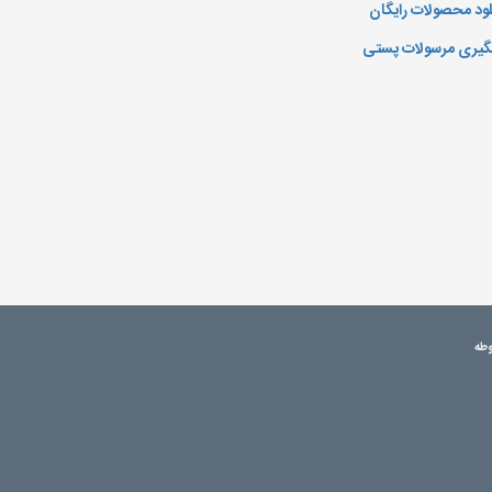
لود محصولات رایگان
یری مرسولات پستی
وطه