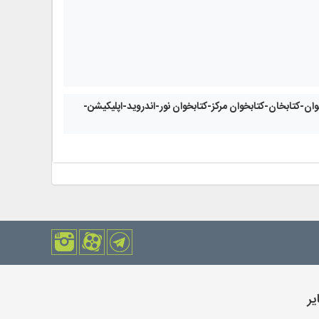
خوان-کتابخان-کتابخوان مرکز-کتابخوان نور-اندروید-اپلیکیشن-
یر