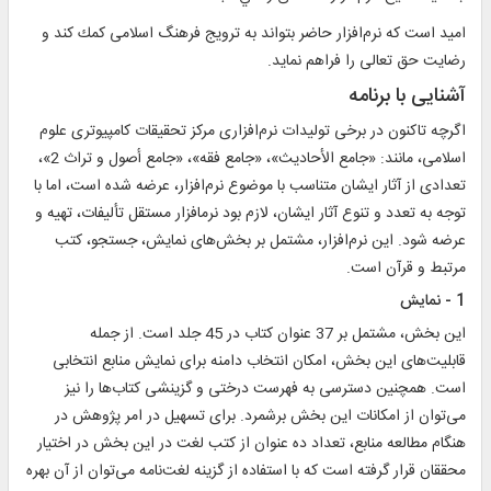
اميد است كه نرم‌افزار حاضر بتواند به ترويج فرهنگ اسلامى كمك كند و
رضايت حق تعالى را فراهم نمايد.
آشنايی با برنامه
اگرچه تاكنون در برخى توليدات نرم‌افزارى مركز تحقيقات كامپيوترى علوم
اسلامى، مانند: «جامع الأحاديث»، «جامع فقه»، «جامع أصول و تراث 2»،
تعدادى از آثار ايشان متناسب با موضوع نرم‌افزار، عرضه شده است، اما با
توجه به تعدد و تنوع آثار ايشان، لازم بود نرم‏افزار مستقل تأليفات، تهيه و
عرضه شود. اين نرم‌افزار، مشتمل بر بخش‌هاى نمايش، جستجو، كتب
مرتبط و قرآن است.
1 - نمايش
اين بخش، مشتمل بر 37 عنوان كتاب در 45 جلد است. از جمله
قابليت‌هاى اين بخش، امكان انتخاب دامنه براى نمايش منابع انتخابى
است. همچنين دسترسى به فهرست درختى و گزينشى كتاب‌ها را نيز
مى‌توان از امكانات اين بخش برشمرد. براى تسهيل در امر پژوهش در
هنگام مطالعه منابع، تعداد ده عنوان از كتب لغت در اين بخش در اختيار
محققان قرار گرفته است كه با استفاده از گزينه لغت‌نامه مى‌توان از آن بهره