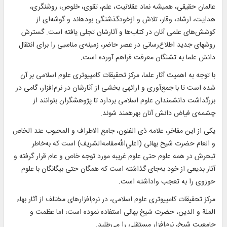
عالمان حقيقی، هميشه نماد عقلانيت، علم، تقوى، خلوص، روشنگرى،
هدايت، ارشاد، وقار، تلاش و ازخودگذشتگى بودهاند و گوشه‌اى از
كوشش‌هاى علمى آنان در كتاب‌ها و آثارشان تجلى يافته است. گسترش
روشهاى جديد اطلاع‌رسانى در عصر حاضر، زمينه‌ى مناسبى را براى انتقال
دانش علما به تشنگان معرفت فراهم آورده است.
با توجه به اهميت آثار علما، مركز تحقيقات كامپيوترى علوم اسلامى بر آن
شده است تا با جمع‌آورى و ارائهى بخشى از ‌‌‌‌آثارشان در نرم‌افزار، گامى در
بزرگداشت دانشمندان علوم اسلامى بردارد تا پژوهشگران بتوانند از
چشمه‌ى فياض دانش آنان بهرهمند شوند.
يکی از اين مفاخر، علامه ذی الفنون، جامع الاطراف و المحبوب عند الخاص
و العام حضرت شيخ بهائی (اعلي‌الله‌مقامه‌الشريف) است که به‌خاطر
تبحرش در همه علوم حتی علوم غريبه مورد توجه خاص و عام قرار گرفته و
آثار بديعی از خود به‌جای گذاشته است که همگان حتی بيگانگان با علوم
حوزوی را به تعجب واداشته است.
مركز تحقيقات كامپيوترى علوم اسلامى، در نرم‌افزارهای مختلف از آثار بهاء
الملة و الدين، حضرت شيخ بهائی استفاده نموده است؛ اما عظمت و
جامعيت شيخ، نرم‌افزار مستقلی را مي‌طلبد.