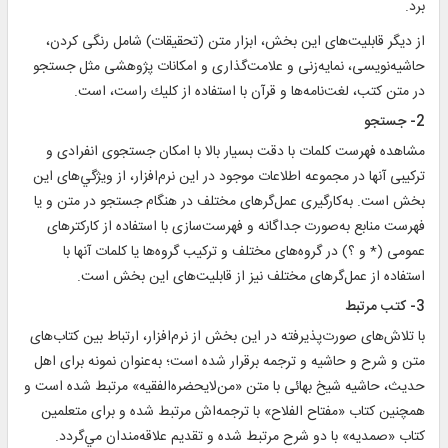
برد.
از ديگر قابليت‌هاى اين بخش، ابزار متن (تحقيقات) شامل رنگى كردن،
حاشيه‌نويسى، نمايه‌زنى و علامت‌گذارى‏ و امكانات پژوهشى مثل جستجو
در متن كتب، لغت‌نامه‌ها و قرآن با استفاده از كليك راست، است.‏
2- جستجو
مشاهده فهرست كلمات با دقت بسيار بالا با امكان جستجوى انفرادى و
تركيبى آنها در مجموعه اطلاعات موجود در اين نرم‌افزار، از ويژگي‌هاى اين
بخش است. به‌كارگيرى عمل‌گرهاى مختلف در هنگام جستجو در متن و يا
فهرست منابع به‌صورت جداگانه و فهرست‌سازى با استفاده از كاركترهاى
عمومى (* و ؟) در گروه‌هاى مختلف و تركيب گروه‌ها يا كلمات آنها با
استفاده از عمل‌گرهاى مختلف نيز از قابليت‌هاى اين بخش است.‏
3- كتب مرتبط
با تلاش‌هاى صورت‌پذيرفته در اين بخش از نرم‌افزار، ارتباط بين كتاب‌هاى
متن و شرح و حاشيه و ترجمه برقرار شده است؛ به‌عنوان نمونه برای اهل
حديث، حاشيه شيخ بهائی با متن «من‌لايحضره‌الفقيه» مرتبط شده است و
همچنين کتاب «مفتاح الفلاح» با ترجمه‌اش مرتبط شده و برای متعلمين
کتاب «صمديه» با دو شرح مرتبط شده و تقديم علاقه‌مندان مي‌گردد.