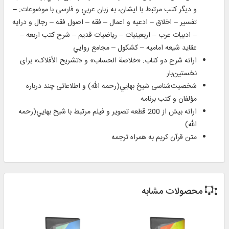
و دیگر کتب مرتبط با ایشان، به زبان عربي و فارسی با موضوعات: –
تفسیر – اخلاق – ادعيه و اعمال – فقه – اصول فقه – رجال و درايه
– ادبيات عرب – اربعينيات – رياضيات قديم – شرح كتب اربعه –
عقايد شيعه اماميه – كشكول – مجامع روايي
ارائه شرح دو كتاب: «خلاصة الحساب» و «تشریح الأفلاک» برای
نخستين‌بار
شخصیت‌شناسی شيخ بهايي(رحمه الله) و اطلاعاتی چند درباره
مؤلفان و كتب برنامه
ارائه بيش از 200 قطعه تصوير و فیلم مرتبط با شيخ بهايي(رحمه
الله)
متن قرآن كريم به همراه ترجمه
محصولات مشابه