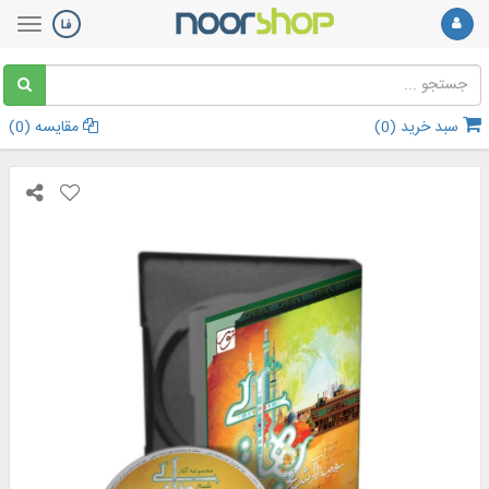
سبد خرید (
0
)
مقایسه (
0
)