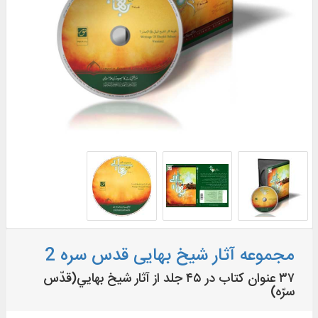
مجموعه آثار شیخ بهایی قدس سره 2
۳۷ عنوان كتاب در ۴۵ جلد از آثار شيخ بهايي(قدّس
سرّه)