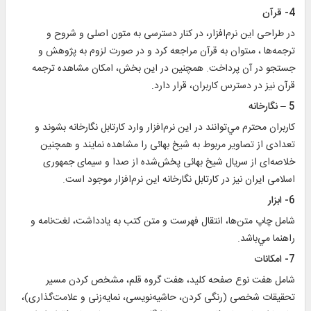
4- قرآن
در طراحى اين نرم‌افزار، در كنار دسترسى به متون اصلى و شروح و
ترجمه‌ها ، مى‏توان به قرآن مراجعه کرد و در صورت لزوم به پژوهش و
جستجو در آن پرداخت. همچنين در اين بخش، امكان مشاهده ترجمه
قرآن نيز در دسترس كاربران، قرار دارد.‏
5 – نگارخانه
کاربران محترم مي‌توانند در اين نرم‌افزار وارد کارتابل نگارخانه بشوند و
تعدادی از تصاوير مربوط به شيخ بهائی را مشاهده نمايند و همچنين
خلاصه‌ای از سريال شيخ بهائی پخش‌شده از صدا و سيمای جمهوری
اسلامی ايران نيز در کارتابل نگارخانه اين نرم‌افزار موجود است.‏
6- ابزار
شامل چاپ متن‌ها، انتقال فهرست و متن كتب به يادداشت، لغت‌نامه و
راهنما مي‌باشد.
7- امكانات
شامل هفت نوع صفحه كليد، هفت گروه قلم‏، مشخص كردن مسير
تحقيقات شخصى (رنگى كردن، حاشيه‌نويسى، نمايه‌زنى و علامت‌گذارى)،