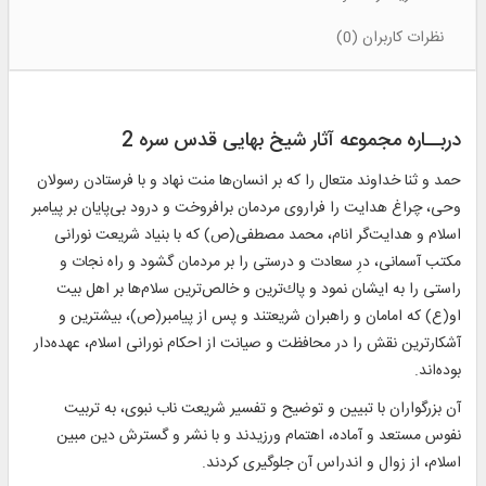
نظرات کاربران (0)
دربــاره مجموعه آثار شیخ بهایی قدس سره 2
حمد و ثنا خداوند متعال را كه بر انسان‌ها منت نهاد و با فرستادن رسولان
وحى، چراغ هدايت را فراروى مردمان برافروخت و درود بى‌پايان بر پيامبر
اسلام و هدايت‌گر انام، محمد مصطفى(ص) كه با بنياد شريعت نورانى
مكتب آسمانى، درِ سعادت و درستى را بر مردمان گشود و راه نجات و
راستى را به ايشان نمود و پاك‌ترين و خالص‌ترين سلام‌ها بر اهل بيت
او(ع) كه امامان و راهبران شريعتند و پس از پيامبر(ص)، بيشترين و
آشكارترين نقش را در محافظت و صيانت از احكام نورانى اسلام، عهده‌دار
بوده‌اند.
آن بزرگواران با تبيين و توضيح و تفسير شريعت ناب نبوى، به تربيت
نفوس مستعد و آماده، اهتمام ورزيدند و با نشر و گسترش دين مبين
اسلام، از زوال و اندراس آن جلوگيرى كردند.