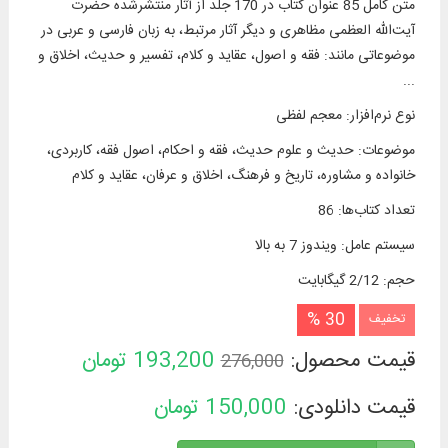
متن کامل 85 عنوان کتاب در 170 جلد از آثار منتشرشده حضرت
آیت‌الله العظمی مظاهری و دیگر آثار مرتبط، به زبان فارسی و عربی در
موضوعاتی مانند: فقه و اصول، عقاید و کلام، تفسير و حدیث، اخلاق و
...
نوع نرم‌افزار
:
معجم لفظی
موضوعات
:
حدیث و علوم حدیث، فقه و احکام، اصول فقه، کاربردی،
خانواده و مشاوره، تاریخ و فرهنگ، اخلاق و عرفان، عقاید و كلام
تعداد کتاب‌ها
:
86
سیستم عامل
:
ویندوز 7 به بالا
حجم
:
2/12 گیگابایت
30 %
تخفیف
قیمت محصول:
193,200
تومان
276,000
قیمت دانلودی:
150,000
تومان