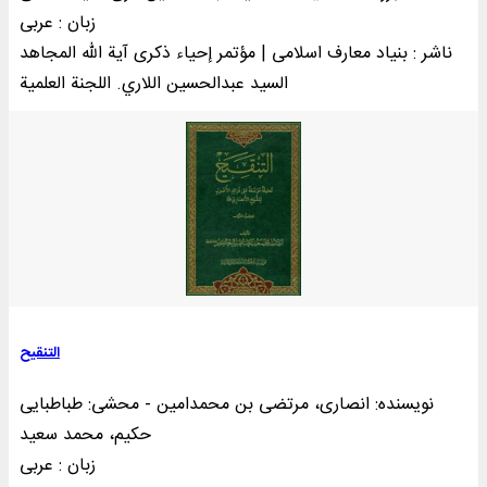
زبان : عربی
ناشر : بنیاد معارف اسلامی | مؤتمر إحياء ذكری آية الله المجاهد
السيد عبدالحسين اللاري. اللجنة العلمية
التنقیح
نویسنده: انصاری، مرتضی بن محمدامین - محشی: طباطبایی
حکیم، محمد سعید
زبان : عربی