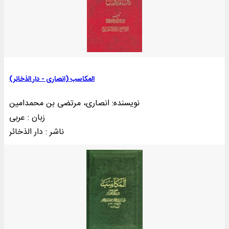
المکاسب (انصاری - دار الذخائر)
نویسنده: انصاری، مرتضی بن محمدامین
زبان : عربی
ناشر : دار الذخائر