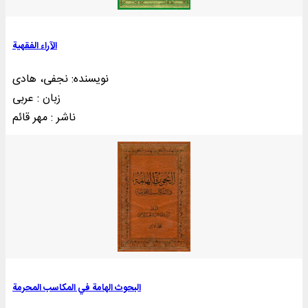
الآراء الفقهية
نویسنده: نجفی، هادی
زبان : عربی
ناشر : مهر قائم
البحوث الهامة في المکاسب المحرمة