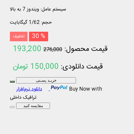
سیستم عامل
:
ویندوز 7 به بالا
حجم
:
1/62 گیگابایت
30 %
تخفیف
قیمت محصول:
193,200
276,000
تومان
قیمت دانلودی:
150,000
تومان
خریـد پسـتی
Buy Now with
دانلود نرم‌افزار
ترافیک داخلی
مقایسه کنید
مجموعه آثار شیخ انصاری
متن 167 عنوان کتاب و رساله در 316 جلد از آثار شیخ
مرتضی انصاری و منابع مرتبط با آن‌ها به زبان‌ عربی و فارسی