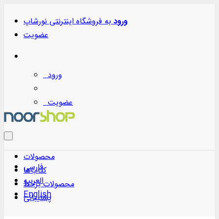
ورود
به
فروشگاه اینترنتی نورشاپ
عضویت
ورود
عضویت
محصولات
فارسی
کتاب‌ها
العربیه
محصولات برخط
English
پشتیبانی