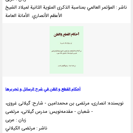
ناشر : المؤتمر العالمي بمناسبة الذکری المئوية الثانية لميلاد الشيخ
الأعظم الأنصاري. الأمانة العامة
أحکام القطع و الظن في شرح الرسائل و تحریرها
نویسنده: انصاری، مرتضی بن محمدامین - شارح: گیلانی غروی،
شعبان - مقدمهنويس: مدرس گیلانی، مرتضی -
زبان : عربی
ناشر : مرتضی الکيلاني