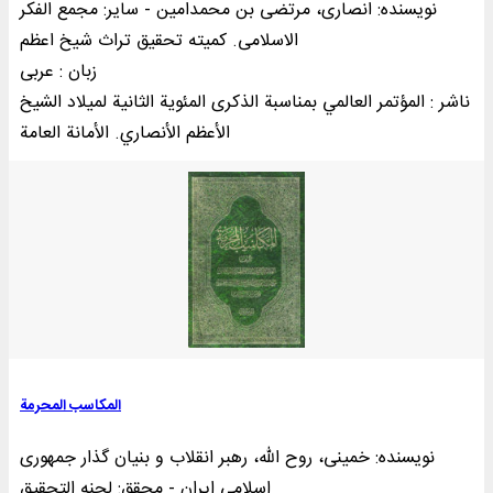
نویسنده: انصاری، مرتضی بن محمدامین - سایر: مجمع الفکر
الاسلامی. کمیته تحقیق تراث شیخ اعظم
زبان : عربی
ناشر : المؤتمر العالمي بمناسبة الذکری المئوية الثانية لميلاد الشيخ
الأعظم الأنصاري. الأمانة العامة
المکاسب المحرمة
نویسنده: خمینی‌، روح الله، رهبر انقلاب و بنیان گذار جمهوری
اسلامی ایران - محقق: لجنه التحقیق