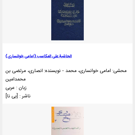
الحاشية علی المکاسب (امامی خوانساری)
محشی: امامی خوانساری، محمد - نویسنده: انصاری، مرتضی بن
محمدامین
زبان : عربی
ناشر : [بی‌ نا]