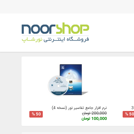
نرم افزار جامع تفاسیر نور (نسخه 4)
200,000 تومان
50 %
50 %
100,000 تومان