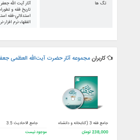
تگ ها
آثار آیت الله جعف
تاريخ فقه و تطورا
استدلالي-فقه استد
الفقهاء-نرم افزار-
کاربران
مجموعه آثار حضرت آیت‌الله العظمی جعفر
جامع فقه 3 (کتابخانه و دانشنامه تخصصی فقه)
جامع الاحادیث 3.5
238,000 تومان
موجود نیست