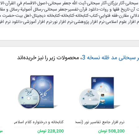
ر سبحانی-آثار بزرگان-آثار سبحانی-آیت الله جعفر سبحانی-اصول-الاقسام في القرآن-
ت آن-تاريخ فقها و روات-دانلود قرآن-تفسیر-جعفر سبحانی-رسائل أصولية-رسائل و مقا
لالي مقارن-فقه فتوايي-کتاب-کتابخانه-کتابخانه-کتابخانه دیجیتال-اهل بیت-حضرت 
نرم افزار علوم اسلامی-نرم افزار پژوهشی-نرم افزار نور-نرم افزار آموزشی-دانلود نرم ا
 سبحانی مد ظله نسخه 3
، محصولات زیر را نیز خریده‌اند
نرم افزار جامع تفاسیر نور (نسخه 4)
کتابخانه و درختواره کلام اسلامی 2
508,200 تومان
228,200 تومان
مو