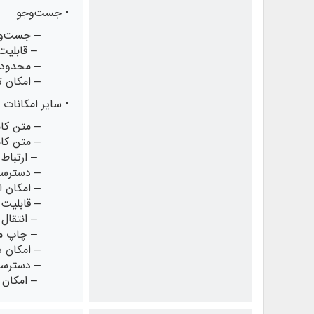
• جست‌وجو
– جست‌وج
– قابلیت
– محدود ک
– امکان 
• سایر امکانات
– متن کام
– متن کام
– ارتباط 
– دسترسی
– امکان 
– قابلیت 
– انتقال م
– چاپ متن
– امکان 
– دسترسی 
– امکان ب