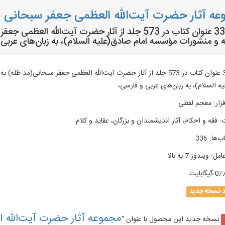
ه آثار حضرت آیت‌الله العظمی جعفر سبحانی م
متن 336 عنوان کتاب در 573 جلد از آثار حضرت‌ آیت‌الل
 و منشورات مؤسسه امام صادق(علیه السلام)، به زبان‌های عربی 
متن 336 عنوان کتاب در 573 جلد از آثار حضرت‌ آیت‌الله العظمی جعفر سبحان
ه السلام)، به زبان‌های عربی و فارسی،
زار
:
معجم لفظی
:
فقه و احکام، آثار اندیشمندان و بزرگان، عقاید و كلام
ب‌ها
:
336
امل
:
ویندوز 7 به بالا
گیگابایت
د نسخه جدید
مجموعه آثار حضرت آیت‌الله ا
نسخه جدید این محصول با عنوان "