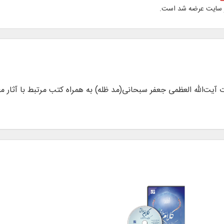
 سایت عرضه شد است.
 در 573 جلد از آثار حضرت‌ آیت‌الله العظمی جعفر سبحانی(مد ظله) به همراه کتب مرتبط