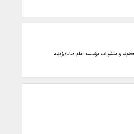
 با آثار معظم‌له و منشورات مؤسسه امام صادق(علیه