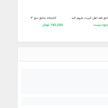
مع فقه اهل البیت علیهم السلام ۲
کتابخانه جامع حج ۳
کتابخانه درو
جود نیست
193,200 تومان
228,200 تومان