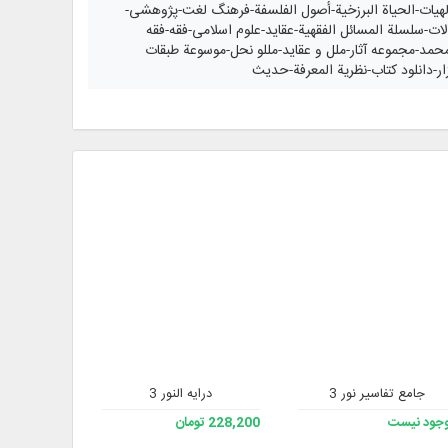
الالهيات-الحياة البرزخية-أصول الفلسفة-فرهنگ لغت-پژوهشی-
لات-سلسلة المسائل الفقهية-عقاید-علوم اسلامی-فقه-فقه
محمد-مجموعه آثار-ملل و عقاید-مللو نحل-موسوعة طبقات
فزار-دانلود کتاب-نظرية المعرفة-حدیث
جامع تفاسیر نور 3
درایه النور 3
جامع اصول
جود نیست
228,200 تومان
333,200 تومان