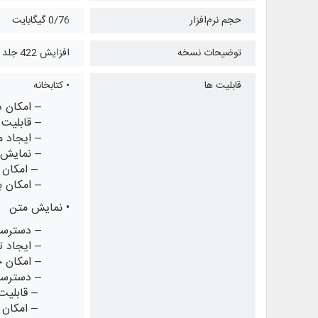
حجم نرم‌افزار
0/76 گیگابایت
توضیحات نسخه
افزایش 422 جلد کتاب به همراه منشورات مؤسسه امام صادق علیه السلام
قابلیت ها
• کتابخانه
– امکان د
– قابلیت
– ایجاد 
– نمایش 
– امکان 
– امکان 
• نمایش متن
– دسترسی
– ایجاد 
– امکان 
– دسترسی
– قابلیت
– امکان ن