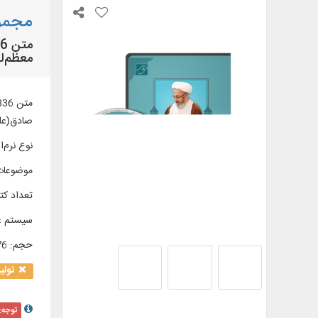
مجموع
معظم‌له
صادق(علی
نوع نرم‌اف
موضوعات
تعداد کتا
سیستم ع
حجم
:
0/76 
تولی
توجه: