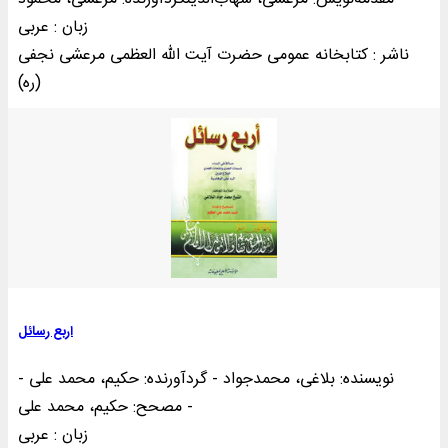
زبان : عربی
ناشر : کتابخانه عمومی حضرت آيت الله العظمی مرعشی نجفی
(ره)
اربع رسائل
نویسنده: بلاغی، محمدجواد - گردآورنده: حکیم، محمد علی -
مصحح: حکیم، محمد علی -
زبان : عربی