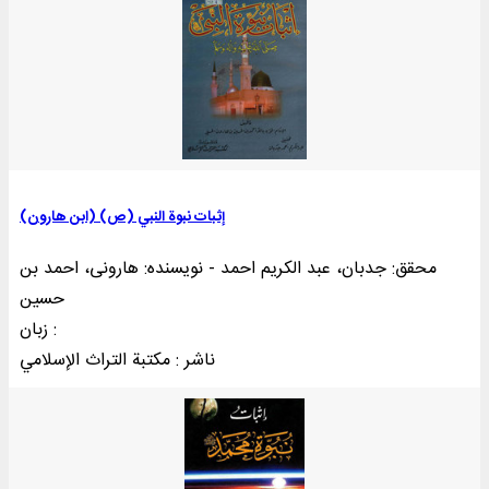
إثبات نبوة النبي (ص) (ابن هارون)
محقق: جدبان، عبد الکریم احمد - نویسنده: هارونی، احمد بن
حسین
زبان :
ناشر : مکتبة التراث الإسلامي