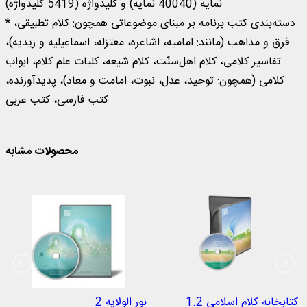
نمایه (40040 نمایه) و کلیدواژه (5419 کلیدواژه)
* دسته‌بندی کتب برنامه بر مبنای موضوعاتی همچون: کلام تطبیقی،
فرق و مذاهب (مانند: امامیه، اشاعره، معتزله، اسماعیلیه و زیدیه)،
تفاسیر کلامی، کلام اهل‌سنّت، کلام شیعه، کلیات علم کلام، ابواب
کلامی (همچون: توحید، عدل، نبوت، امامت و معاد)، پدیدآورنده،
کتب فارسی، کتب عربی
محصولات مشابه
کتابخانه کلام اسلامی 1.2
نور الولایه 2