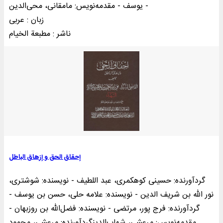
یوسف - مقدمه‌نويس: مامقانی، محی‌الدین -
زبان : عربی
ناشر : مطبعة الخيام
إحقاق الحق و إزهاق الباطل
گردآورنده: حسینی کوهکمری، عبد اللطیف - نویسنده: شوشتری،
نور الله بن شریف‌ الدین - نویسنده: علامه حلی، حسن بن یوسف -
گردآورنده: فرج پور، مرتضی - نویسنده: فضل‌الله بن روزبهان -
مقدمهنويس: مرعشی، شهاب‌الدینگردآورنده: مرعشی، محمود