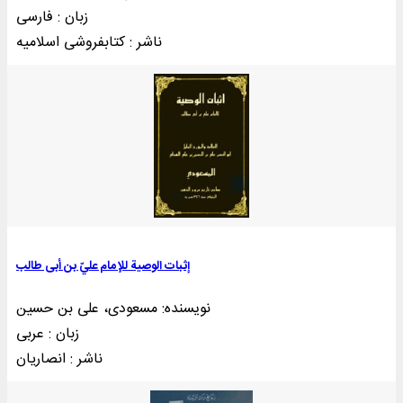
زبان : فارسی
ناشر : کتابفروشی اسلاميه
إثبات الوصیة للإمام عليّ بن أبی طالب
نویسنده: مسعودی، علی بن حسین
زبان : عربی
ناشر : انصاريان