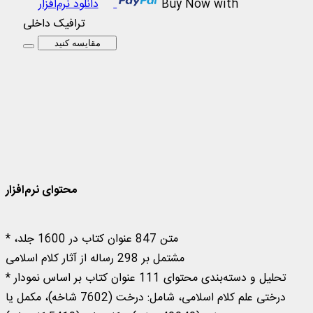
Buy Now with
دانلود نرم‌افزار
ترافیک داخلی
مقایسه کنید
متن 847 عنوان کتاب در 1600 جلد،
کتابخانه و درختواره کلام اسلامی 2
محتوای نرم‌افزار
* متن 847 عنوان کتاب در 1600 جلد،
مشتمل بر 298 رساله از آثار کلام اسلامی
* تحلیل و دسته‌بندی محتوای 111 عنوان کتاب بر اساس نمودار
درختی علم کلام اسلامی، شامل: درخت (7602 شاخه)، مکمل یا