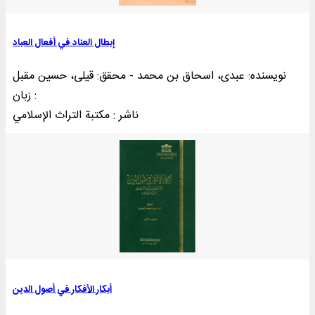
إبطال العناد في أفعال العباد
نویسنده: عبدی، اسحاق بن محمد - محقق: قیلی، حسین مقبل
زبان :
ناشر : مکتبة التراث الإسلامي
أبکار الأفکار في أصول الدین