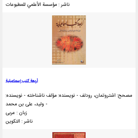
ناشر : مؤسسة الأعلمي للمطبوعات
أربعة کتب إسماعیلیة
مصحح: اشتروتمان، رودلف - نویسنده: مؤلف ناشناخته - نویسنده:
ولید، علی بن محمد -
زبان : عربی
ناشر : التکوين