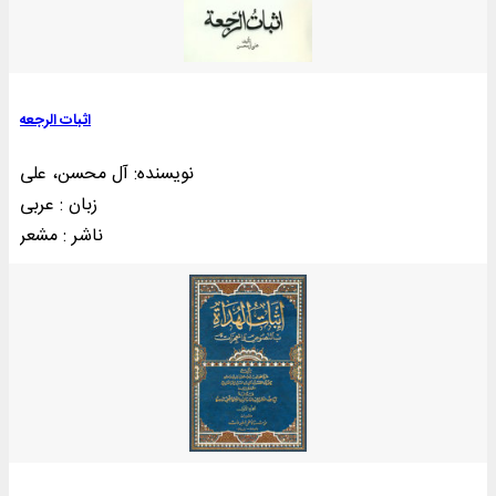
اثبات الرجعه
نویسنده: آل محسن، علی
زبان : عربی
ناشر : مشعر