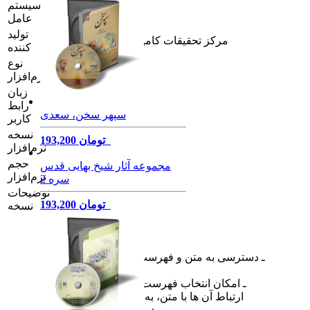
سیستم
ویندوز 7 به بالا
عامل
تولید
مرکز تحقیقات کامپیوتری علوم اسلامی
کننده
نوع
نرم‌افزار
زبان
رابط
سپهر سخن، سعدی
کاربر
نسخه
193,200 تومان
نرم‌افزار
حجم
مجموعه آثار شیخ بهایی قدس
نرم‌افزار
سره 2
توضیحات
193,200 تومان
نسخه
• نمایش متن
ـ دسترسی به متن و فهرست تمام آثار موجود در
برنامه
ـ امکان انتخاب فهرست درختی و گزینشی و
ارتباط آن‌ ها با متن، به همراه قابلیت تطبیق
دوسویه متن و فهرست