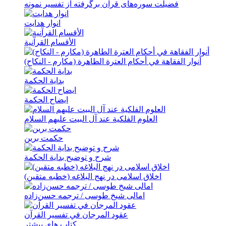
فضيلت سوره‌های قرآن برگرفته از تفسير نمونه
انوار هدايت
الأقسام القرآنية
أنوار الفقاهة في أحکام العترة الطاهرة (مکارم - النکاح)
بدایة الحکمة
ایضاح الحکمة
العلوم الفلکیة عند آل البیت علیهم السلام
حکمت برین
شرح و توضیح بدایة الحکمة
اخلاق اسلامی در نهج البلاغه (خطبه متقین)
امالی شیخ طوسی / ترجمه حسن‌زاده
عقود المرجان في تفسیر القرآن
کتاب های بیشتر ...