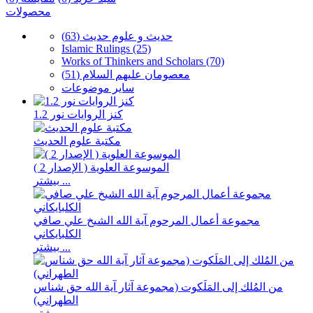
محصولات
حدیث و علوم حدیث (63)
Islamic Rulings (25)
Works of Thinkers and Scholars (70)
معصومان علیهم السلام (51)
سایر موضوعات
كنز الروايات نور 1.2
مكتبة علوم الحديث
الموسوعة العلوية ( الإصدار 2 )
بیشتر ...
مجموعة أعمال المرحوم آية الله الشيخ علي صافي
الكلبايكاني
بیشتر ...
من المُلك إلى المَلَكوت (مجموعة آثار آية الله حق شناس
الطهراني)