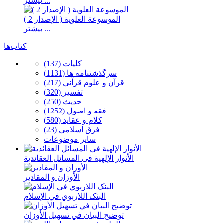
بیشتر ...
الموسوعة العلوية ( الإصدار 2 )
بیشتر ...
کتاب‌ها
كلیات (137)
سرگذشتنامه ها (1131)
قرآن و علوم قرآنی (217)
تفسیر (320)
حدیث (250)
فقه و اصول (1252)
كلام و عقاید (580)
فرق اسلامی (23)
سایر موضوعات
الأنوار الإلهیة فی المسائل العقائدیة
الأوزان و المقادیر
البنک اللاربوي في الإسلام
توضیح البیان في تسهیل الأوزان