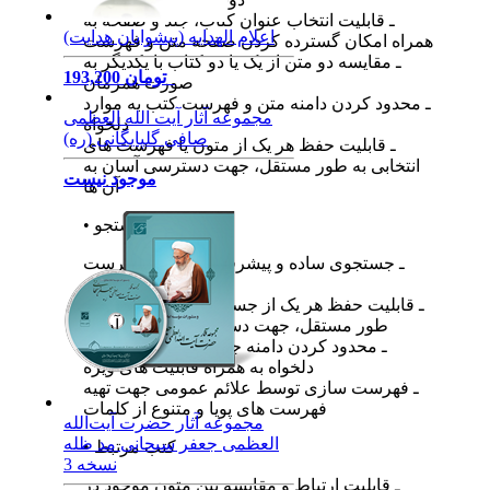
ـ قابلیت انتخاب عنوان کتاب، جلد و صفحه به
اعلام الهدایه (پیشوایان هدایت)
همراه امکان گسترده کردن صفحه متن و فهرست
ـ مقایسه دو متن از یک یا دو کتاب با یکدیگر به
193,200 تومان
صورت همزمان
ـ محدود کردن دامنه متن و فهرست کتب به موارد
دلخواه
ـ قابلیت حفظ هر یک از متون یا فهرست‌ های
انتخابی به طور مستقل، جهت دسترسی ‌آسان به
آن‌ ها
• جستجو
ـ جستجوی ساده و پیشرفته در متن و فهرست
مجموعه آثار آیت الله العظمی
کتب برنامه
صافی گلپایگانی (ره)
ـ قابلیت حفظ هر یک از جستجوهای انجام ‌‌شده به
طور مستقل، جهت دسترسی ‌آسان به آن‌ ها
موجود نیست
ـ محدود کردن دامنه جستجو به متن یا متون
دلخواه به همراه قابلیت‌ های ویژه
ـ فهرست‌ سازی توسط علائم عمومی جهت تهیه
فهرست‌ های پویا و متنوع از کلمات
• کتب مرتبط
ـ قابلیت ارتباط و مقایسه بین متون موجود در