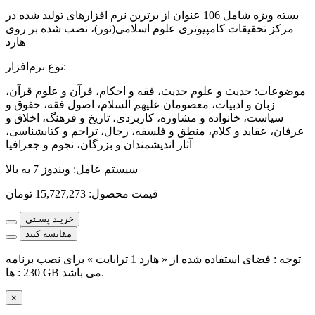
بسته ویژه شامل 106 عنوان از برترین نرم افزارهای تولید شده در
مرکز تحقیقات کامپیوتری علوم اسلامی(نور)، نصب شده بر روی
هارد
:
نوع نرم‌افزار
موضوعات
:
حدیث و علوم حدیث، فقه و احکام، قرآن و علوم قرآن،
زبان و ادبیات، معصومان علیهم السلام، اصول فقه، حقوق و
سیاست، خانواده و مشاوره، کاربردی، تاریخ و فرهنگ، اخلاق و
عرفان، عقاید و كلام، منطق و فلسفه، رجال، تراجم و کتابشناسی،
آثار اندیشمندان و بزرگان، نجوم و جغرافیا
سیستم عامل
:
ویندوز 7 به بالا
قیمت محصول:
15,727,273
تومان
خریـد پسـتی
مقایسه کنید
توجه : فضای استفاده شده از « هارد 1 ترابایت » برای نصب برنامه
ها : ‎230 GB می باشد.
×