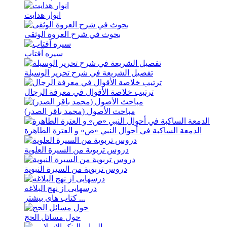
انوار هدايت
بحوث في شرح العروة الوثقی
سيره آفتاب
تفصیل الشریعة في شرح تحریر الوسیلة
ترتيب خلاصة الأقوال في معرفة الرجال
مباحث الأصول (محمد باقر الصدر)
الدمعة الساکبة في أحوال النبي «ص» و العترة الطاهرة
دروس تربویة من السیرة العلویة
دروس تربویة من السیرة النبویة
درسهايی از نهج ‌البلاغه
کتاب های بیشتر ...
حول مسائل الحج