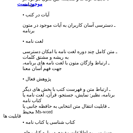
برنامه
• آیات در کتب
ـ دسترسی آسان کاربران به آیات موجود در متون
مجموعه آثار حضرت آیت‌الله
برنامه
العظمی جعفر سبحانی مد ظله
نسخه 3
• لغت‌ نامه
موجود نیست
ـ متن کامل چند دوره لغت‌ نامه با امکان دسترسی
به ریشه و مشتق کلمات
ـ ارتباط واژگان متون با لغت‌ نامه های برنامه،
جهت فهم آسان معنا
• پژوهش فعال
ـ ارتباط متن و فهرست کتب با بخش‌ های دیگر
برنامه، نظیر: نمایش، جستجو، قرآن، لغت‌ نامه یا
کتاب‌ نامه
ـ قابلیت انتقال متن انتخابی به حافظه جانبی یا
محیط Ms-word
قابلیت ها
• کتاب‌ شناسی یا کتاب‌ نامه
ـ دسترسی به اطلاعات مفیدی در باره کتاب های