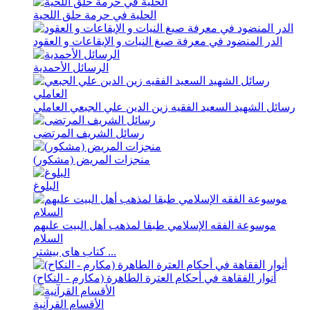
الحلیة في حرمة حلق اللحیة
الدر المنضود في معرفة صیغ النیات و الإیقاعات و العقود
الرسائل الأحمدیة
رسائل الشهید السعید الفقیه زین الدین علي الجبعي العاملي
رسائل الشریف المرتضی
منجزات المریض (مشکور)
البلوغ
موسوعة الفقه الإسلامي طبقا لمذهب أهل البیت علیهم
السلام
کتاب های بیشتر ...
أنوار الفقاهة في أحکام العترة الطاهرة (مکارم - النکاح)
الأقسام القرآنية