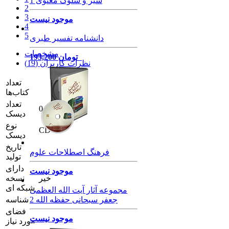
سیر و سلوک معنوی 1
2
3
موجود نیست
4
5
دانشنامه تفسیر طبری
مشخصات
193,200 تومان
نظرات کاربران (19)
تعداد
کتاب‌ها
تعداد
0 DVD
دیسک
نوع
CD
دیسک
تاریخ
فرهنگ اصطلاحات علوم
تولید
دارای
موجود نیست
خیر
نسخه
شبکه ای
مجموعه آثار آیت الله العظمی
جعفر سبحانی حفظه الله 2
شناسه
فضای
موجود نیست
مورد نیاز