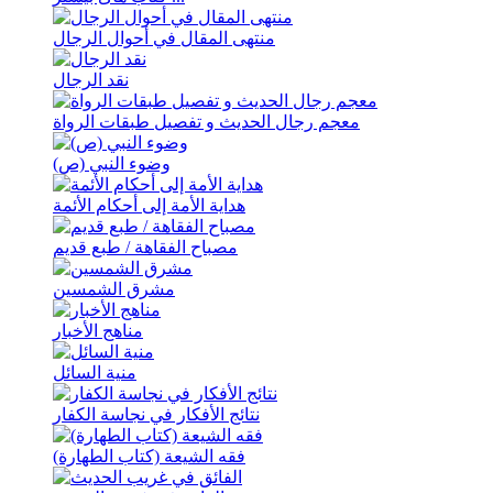
منتهی المقال في أحوال الرجال
نقد الرجال
معجم رجال الحدیث و تفصیل طبقات الرواة
وضوء النبي (ص)
هدایة الأمة إلی أحکام الأئمة
مصباح الفقاهة / طبع قدیم
مشرق الشمسین
مناهج الأخبار
منیة السائل
نتائج الأفکار في نجاسة الکفار
فقه الشیعة (کتاب الطهارة)