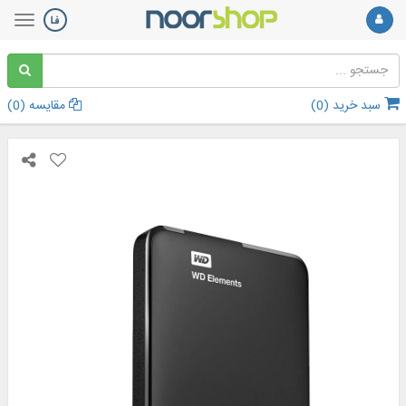
سبد خرید (
0
)
مقایسه (
0
)