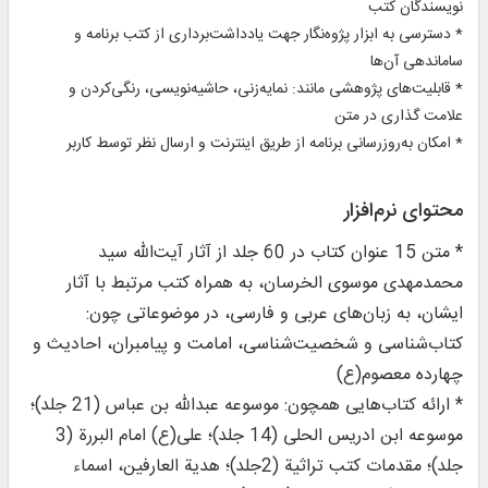
نویسندگان کتب
* دسترسی به ابزار پژوه‌نگار جهت یادداشت‌برداری از کتب برنامه و
ساماندهی آن‌ها
* قابلیت‌های پژوهشی مانند: نمایه‌زنی، حاشیه‌نویسی، رنگی‌کردن و
علامت گذاری در متن
* امکان به‌روزرسانی برنامه از طریق اینترنت و ارسال نظر توسط کاربر
محتوای نرم‌افزار
* متن 15 عنوان کتاب در 60 جلد از آثار آیت‌الله سید
محمدمهدی موسوی الخرسان، به همراه کتب مرتبط با آثار
ایشان، به زبان‌های عربی و فارسی، در موضوعاتی چون:
کتاب‌شناسی و شخصیت‌شناسی، امامت و پیامبران، احادیث و
چهارده معصوم(ع)
* ارائه کتاب‌هایی همچون: موسوعه عبدالله بن عباس (21 جلد)؛
موسوعه ابن ادریس الحلی (14 جلد)؛ علی(ع) امام البررة (3
جلد)؛ مقدمات کتب تراثیة (2جلد)؛ هدیة العارفین، اسماء