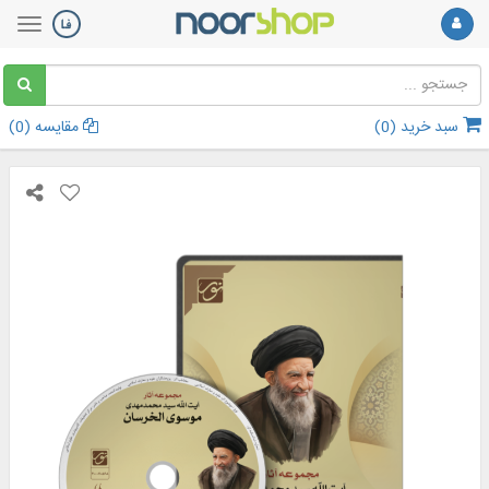
سبد خرید (
0
)
مقایسه (
0
)