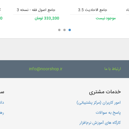
جامع الاحادیث 3.5
جامع اصول فقه - نسخه 3
ک
موجود نیست
333,200 تومان
700
ارتباط با ما
info@noorshop.ir
خدمات مشتری
سا
امور کاربران (مرکز پشتیبانی)
دان
پاسخ به سوالات
رهگ
کارگاه های آموزش نرم‌افزار