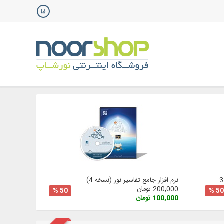
نرم افزار جامع تفاسیر نور (نسخه 4)
200,000 تومان
50 %
50 %
100,000 تومان