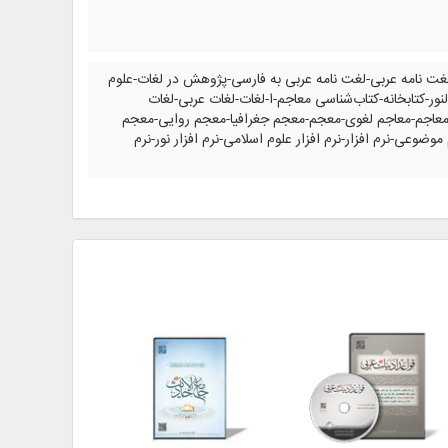
ت نامه عربی-لغت نامه عربی به فارسی-پژوهش در لغات-علوم
کتابخانه-کتاب‌شناسی معاجم-ا-لغات-لغات عربی-لغات
معاجم-معاجم لغوی-معجم-معجم جغرافیا-معجم روایی-معجم
نرم افزار-نرم افزار علوم اسلامی-نرم افزار نور-نرم