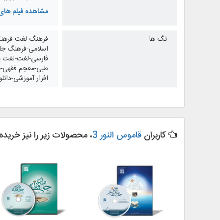
مشاهده فیلم های 
تگ ها
فرهنگ لغت-فرهنگ 
اسلامی-فرهنگ جام
فارسی-لغت-لغت پژ
طبی-معجم فقهی-مع
افزار آموزشی-دانلود
کاربران
قاموس النور 3
، محصولات زیر را نیز خریده‌