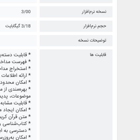
نسخه نرم‌افزار
3/00
حجم نرم‌افزار
3/18 گیگابایت
توضیحات نسخه
* قابلیت دسته‌ب
قابلیت ها
* فهرست مداخل
* استخراج مداخ
* ارائه اطلاعا
* امکان محدودس
* بهره‌مندی از 
موضوعات، پدیدآ
* قابلیت مشابه‌‎یابی متن انتخابی با امکان تعیین درصد تشابه
* امکان ایجاد 
* متن قرآن کری
* کتاب‌شناسی و
* دسترسی به ابز
* امکان به‌روزر