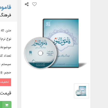
قاموس
فرهنگ 
متن 141 عنوان کتاب در 382 جلد از منابع مهم لغوی عربی و فارسی و ...
نوع نرم‌اف
موضوعات
تعداد کتا
سیستم ع
حجم
:
3/18 
تخفیف
قیمت 