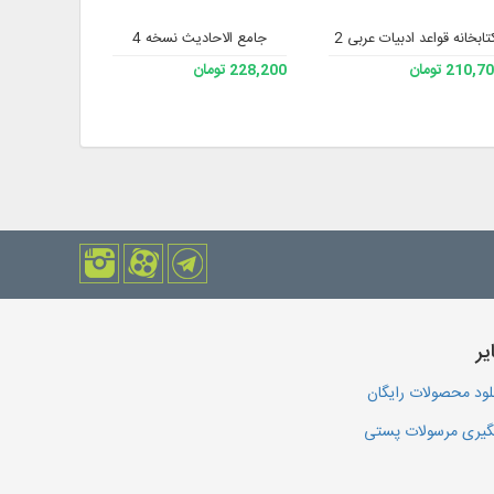
تابخانه قواعد ادبیات عربی 2
جامع الاحادیث نسخه 4
درای
210, تومان
228,200 تومان
228,200 تومان
یر
لود محصولات رایگان
یری مرسولات پستی