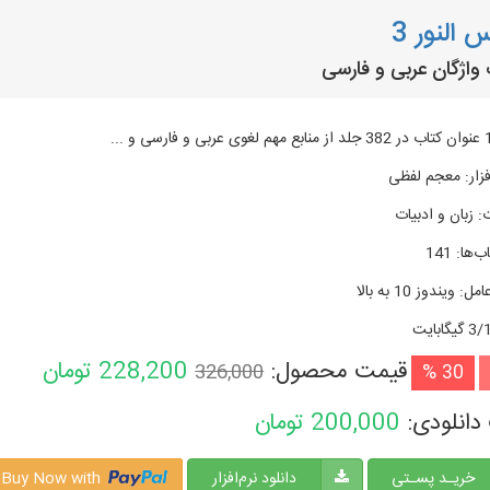
 النور 3
واژگان عربی و فارسی
زار
:
معجم لفظی
:
زبان و ادبیات
ب‌ها
:
141
امل
:
ویندوز 10 به بالا
گیگابایت
قیمت محصول:
228,200
تومان
326,000
30 %
دانلودی:
200,000
تومان
خریـد پسـتی
دانلود نرم‌افزار
Buy Now with