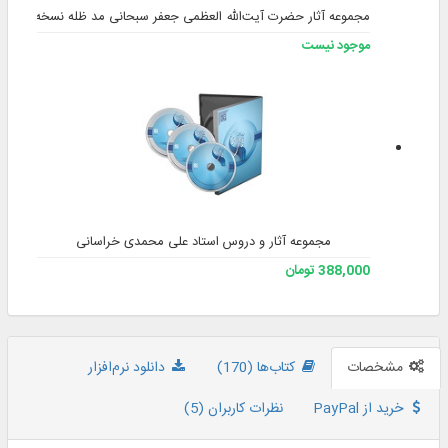
جامع فقه 3 (کتابخانه و دانشنامه تخصصی فقه)
جامع الاحادیث 3.5
238,000 تومان
موجود نیست
025-32120102
پیگیری سفارش
ارتباط با ما