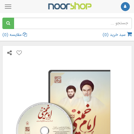
سبد خرید (
0
)
مقایسه (
0
)