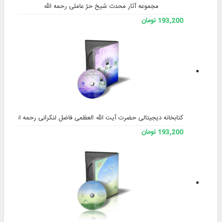
کاربر
نسخه
نرم‌افزار
حجم
2/03 گیگابایت
نرم‌افزار
توضیحات
نسخه
• بهره‌مندی از موتور جست‌وجوی پیشرفته نور، با
قابلیت ها
قابلیت‌های: اولویت‌دهی پیشرفته به پاسخ‌ها؛
پالایش نتایج جست‌وجو بر اساس: کتاب،
موضوعات، پدیدآور، قرون و زبان؛ انعطاف در برابر
پیشوند و پسوند کلمات؛ محدودکردن جست‌وجو
به: آیات، روایات و اشعار موجود در متون
• قابلیت مشابه‌یابی متن انتخابی با امکان تعیین
درصد تشابه
• قابلیت ارتباط واژگان متن برنامه با چند دوره
لغت‌نامه