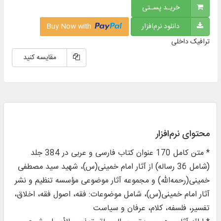
خریـد پسـتی
دانلود نرم‌افزار
Buy Now with
ترافیک داخلی
مقایسه کنید
محتوای نرم‌افزار
* متن کامل 170 عنوان کتاب فارسی و عربی در 384 جلد
(شامل 36 رساله) از آثار امام خمینی(س)، شهید سید مصطفی
خمینی(رحمه‌الله) و مجموعه آثار موضوعی مؤسسه تنظیم و نشر
آثار امام خمینی(س)، شامل موضوعات: فقه، اصول فقه، اخلاق،
تفسیر، فلسفه، کلام، عرفان و سیاست