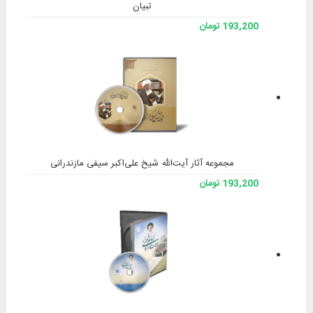
تبیان
مجموعه آثار آیت‌الله شیخ علی‌اکبر سیفی
193,200 تومان
193,200 تومان
مشخصات
کتاب‌ها (170)
دانلود نرم‌افزار
خرید از PayPal
نظرات کاربران (5)
تعداد
170 عنوان کتاب
کتاب‌ها
عربی: 75
فارسی: 74
ممکن است برخی کتاب ها چندزبانه باشند.
تعداد
1 DVD
دیسک
نوع
CD