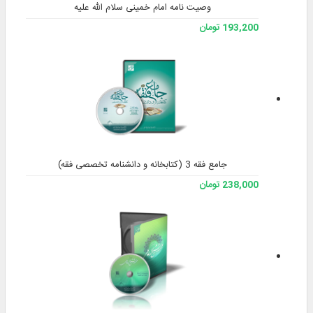
دیسک
تاریخ
تولید
دارای
خیر
نسخه
شبکه ای
شناسه
فضای
مورد نیاز
سیستم
ویندوز 7 به بالا
عامل
تولید
خدمات فرهنگی مرکز نور
کننده
نوع
معجم لفظی
نرم‌افزار
زبان رابط