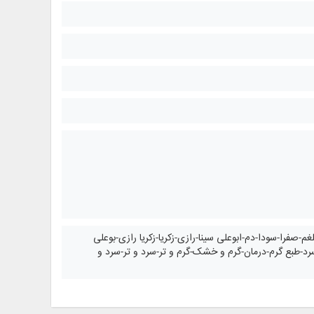
 سنتی-طب-دکتر-طبیب-پزشک-طب اسلامی-طب ایرانی-مزاج شناسی-طبایع 4 گانه-بلغم-صفرا-سودا-دم-ابوعلی سینا-رازی-زکریا-زکریا رازی-بوعلی
سرد-طبع گرم-درمان-گرم و خشک-گرم و تر-سرد و تر-سرد و