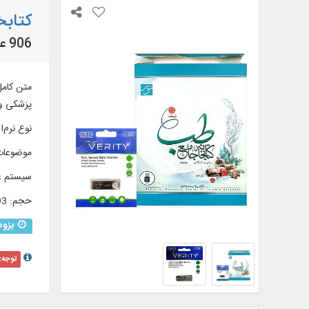
کتابخانه
906 عنوان کتاب و رساله طبی سنتی - اسلامی
پزشکی و 
نوع نرم‌اف
موضوعات
سیستم ع
حجم
:
0/93
بزود
توجه: