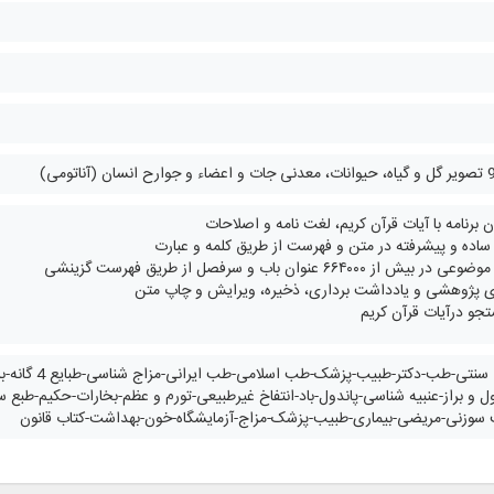
 برنامه با آیات قرآن کریم، لغت نامه و اصلاحات
ده و پیشرفته در متن و فهرست از طریق کلمه و عبارت
 ۶۶۴۰۰۰ عنوان باب و سرفصل از طریق فهرست گزینشی
ی پژوهشی و یادداشت برداری، ذخیره، ویرایش و چاپ متن
جو درآیات قرآن کریم
طب سنتی-پزشکی
ل و براز-عنبیه شناسی-پاندول-باد-انتفاخ غیرطبیعی-تورم و عظم-بخارات-حکیم-طبع 
زنی-مریضی-بیماری-طبیب-پزشک-مزاج-آزمایشگاه-خون-بهداشت-کتاب قانون