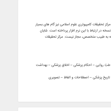
رکز تحقیقات کامپیوتری علوم اسلامی نیز گام های بسیار
 طب (نسخه 1)، این مرکز در اقدامی شایسته، به ارتقای نسخه در ارتباط با این نرم افزار پرداخته است. شایان
جعه به طبیب متخصص، مجاز نیست. مرکز تحقیقات
انند: – طبّ قرآنی – طبّ روایی – احکام پزشکی – اخلاق پزشکی – بهداشت
 تاریخ پزشکی – اصطلاحات و الفاظ – تصویری