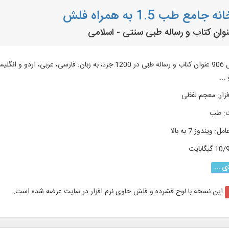
 جامع طب 1.5 به همراه فلش
متن کامل 906 عنوان کتاب و رساله طبّی در 1200 جزء، به زبان
...
زار
:
معجم لفظی
:
طب
امل
:
ویندوز 7 به بالا
1 گیگابایت
ی ...
این نسخه با لوح فشرده و فلش حاوی نرم افزار در سایت عرضه شده است.