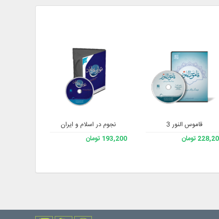
قاموس النور 3
نجوم در اسلام و ایران
جامع منابع تا
228, تومان
193,200 تومان
435,600 تومان