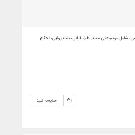
: فارسی، عربی، اردو و انگلیسی، شامل موضوعاتی مانند: طبّ قرآنی، طبّ روایی، احکام
مقایسه کنید