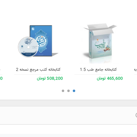
کتابخانه جامع طب 1.5
کتابخانه کتب مرجع نسخه 2
ح
465,600 تومان
508,200 تومان
200