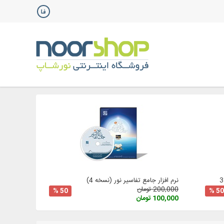
نرم افزار جامع تفاسیر نور (نسخه 4)
200,000 تومان
50 %
50 %
100,000 تومان