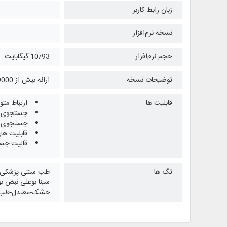
زبان رابط کاربر
نسخه نرم‌افزار
حجم نرم‌افزار
10/93 گیگابایت
توضیحات نسخه
ارائه بیش از 9000 تصویر گل و گیاه، حیوانات، معدنی جات و اعضاء و جوارح انسان (آناتومی)
قابلیت ها
ارتباط متون
جستجوی سا
جستجوی موضوعی در بیش از
قابلیت ها
قالیت جست
تگ ها
سینا-بوعلی-نبض-بو
خشک-معتدل-طب سو