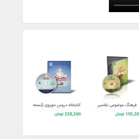
فرهنگ موضوعی تفاسیر
کتابخانه دروس حوزوی (نسخه 2)
نور ال
193, تومان
228,200 تومان
193,200 تومان