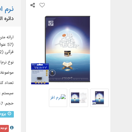
نرم افز
دائره ا
قرآنی (32 عنوان)
نوع نرم‌اف
موضوعات
تعداد کتا
سیستم ع
حجم
:
5/67
بزود
توجه: