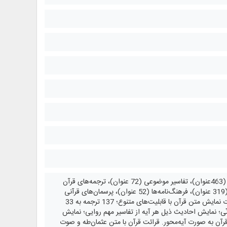
کتابخانه: ارائه متن 903عنوان کتاب و رساله در 3564 جلد از منابع مهم قرآنی، همچون: تفاسیر ترتیبی (463عنوان)، تفاسیر موضوعی (72 عنوان)، ترجمه‌های قرآن
(57 عنوان + 23 ترجمه برگرفته + 60 ترجمه خارجی در قسمت دانشنامه)، منابع تفسیر و علوم قرآنی (319 عنوان)، فرهنگ‌نامه‌ها (52 عنوان)، پرسمان‌های قرآنی
(32 عنوان). قابلیت دسته‌بندی منابع بر اساس: موضوع، زبان، قرن و مذهب. دانشنامه قرآن: با امکانات نمایش متن قرآن با قابلیت‌های متنوع؛ 137 ترجمه به 33
ترجمه‌ها و آیات؛ اتصال آیات به 404 تفسیر مهم شیعه و سنّی؛ نمایش احادیث ذیل هر آیه از تفاسیر مهم روایی؛ نمایش
ن به صورت آیه‌محور. قرائت قرآن با متن عثمان‌طه و صوت