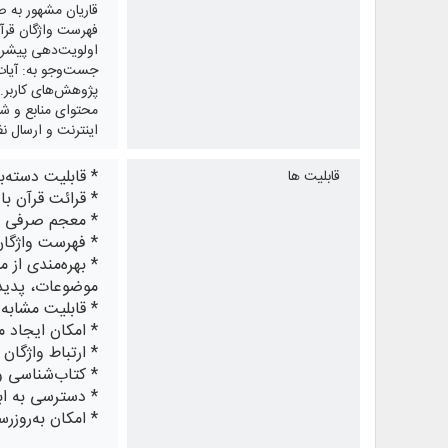
قاریان مشهور به 
فهرست واژگان قرآن
اولویت‌دهی پیشرفت
پژوهش‌های کاربر. 
محتوای منابع و شر
اینترنت و ارسال نظ
* قابلیت دسته‌
قابلیت ها
* قرائت قرآن ب
* معجم صرفی قر
* فهرست واژگان
* بهره‌مندی از 
موضوعات، پدیدآ
* قابلیت مشابه‌‎یابی متن انتخابی با امکان تعیین درصد تشابه.
* امکان ایجاد 
* ارتباط واژگان
* کتاب‌شناسی و
* دسترسی به ابز
* امکان به‌روزر