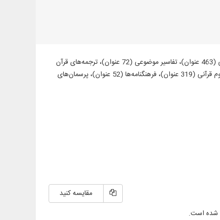
ارائه متن 903 عنوان کتاب و رساله در 3564 جلد از منابع مهم قرآنی، همچون: تفاسیر ترتیبی (463 عنوان)، تفاسیر موضوعی (72 عنوان)، ترجمه‌های قرآن
(57 عنوان + 23 ترجمه برگرفته + 60 ترجمه خارجی در قسمت دانشنامه)، منابع تفسیر و علوم قرآنی (319 عنوان)، فرهنگنامه‌ها (52 عنوان)، پرسمان‌های
مقایسه کنید
 شده است.