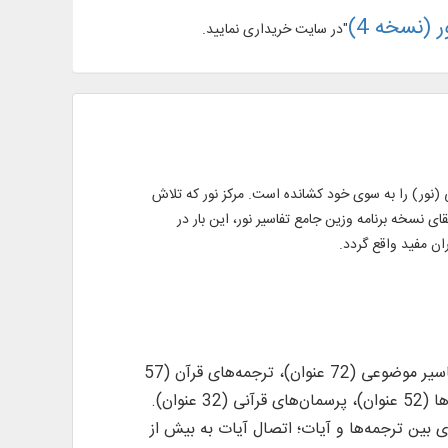
ر (نسخه 4)
"در سایت خریداری نمایید.
ی (نور) را به سوی خود کشانده است. مرکز نور که تلاش
ی نسخه برنامه وزین جامع تفاسیر نور، این بار در
ارائه متن 903 عنوان کتاب و رساله در 3564 جلد از منابع مهم قرآنی، همچون: تفاسیر ترتیبی (463 عنوان)، تفاسیر موضوعی (72 عنوان)، ترجمه‌های قرآن (57
3 زبان دنیا به همراه مقایسه و ترازبندی بین ترجمه‌ها و آیات؛ اتصال آیات به بیش از