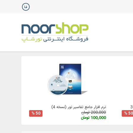
نرم افزار جامع تفاسیر نور (نسخه 4)
200,000 تومان
50 %
50 %
100,000 تومان