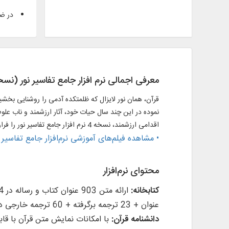
در ضم
معرفی اجمالی نرم افزار جامع تفاسیر نور (نسخه 4) به همراه 
قرآن، همان نور لایزال که ظلمتکده آدمی را روشنایی بخشی
نموده در این چند سال حیات خود، آثار ارزشمند و ناب علوم
اقدامی ارزشمند، نسخه 4 نرم افزار جامع تفاسیر نور را فراروی کاربران گرامی قرار داده است. امید که در مسیر پژوهش و نیز علاقه مندی کاربران مفید واقع گردد.
• مشاهده فیلم‌های آموزشی نرم‌افزار جامع تفاسیر 
محتوای نرم‌افزار
کتابخانه:
عنوان + 23 ترجمه برگرفته + 60 ترجمه خارجی در قسمت دانشنامه)، منابع تفسیر و علوم قرآنی (319 عنوان)، فرهنگنامه‌ها (52 عنوان)، پرسمان‌های قرآنی (32 عنوان).
دانشنامه قرآن: