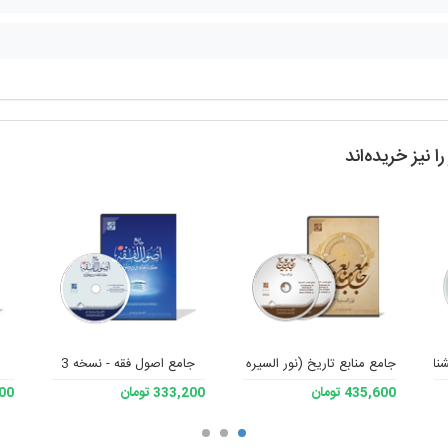
 نیز خریده‌اند
جامع منابع تاریخ (نور السیره 3)
جامع اصول فقه - نسخه 3
435,600 تومان
333,200 تومان
,200