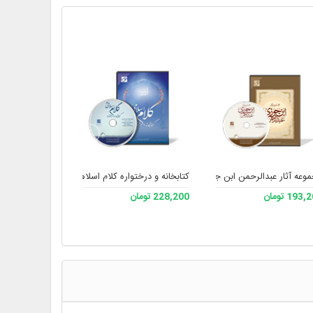
وعه آثار عبدالرحمن ابن جوزی
کتابخانه و درختواره کلام اسلامی 2
اعلام الهدایه (
193 تومان
228,200 تومان
193,200 تومان