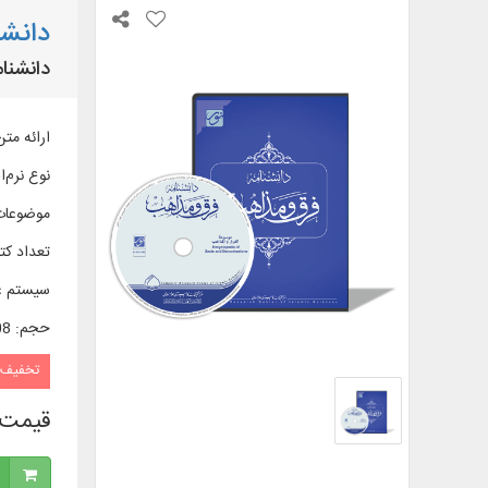
دانشن
دانشنا
ارائه متن 182 عنوان کتاب در 233 جلد از آثار فرقه‌نویسانِ قرون اوّلیه اسلام تا زمان حاضر، به 
نوع نرم‌اف
موضوعات
تعداد کتا
سیستم ع
حجم
:
2/08 
تخفیف
قیمت 