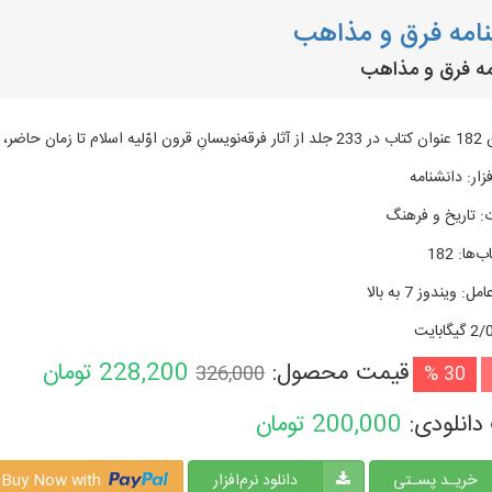
امه فرق و مذاهب
مه فرق و مذاهب
زبان عربی و فارسی
زار
:
دانشنامه
:
تاریخ و فرهنگ
ب‌ها
:
182
امل
:
ویندوز 7 به بالا
گیگابایت
قیمت محصول:
228,200
تومان
326,000
30 %
دانلودی:
200,000
تومان
خریـد پسـتی
دانلود نرم‌افزار
Buy Now with