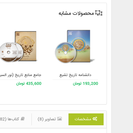
محصولات مشابه
دانشنامه تاریخ تشیع
جامع منابع تاریخ (نور السیره
193,200 تومان
435,600 تومان
مشخصات
تصاویر (8)
کتاب‌ها (182)