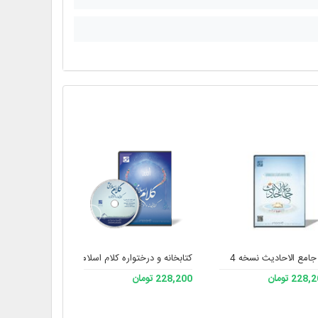
جامع الاحادیث نسخه 4
کتابخانه و درختواره کلام اسلامی 2
درایه الن
228 تومان
228,200 تومان
228,200 تومان