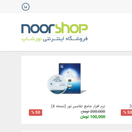
نرم افزار جامع تفاسیر نور (نسخه 4)
200,000 تومان
50 %
50 %
100,000 تومان