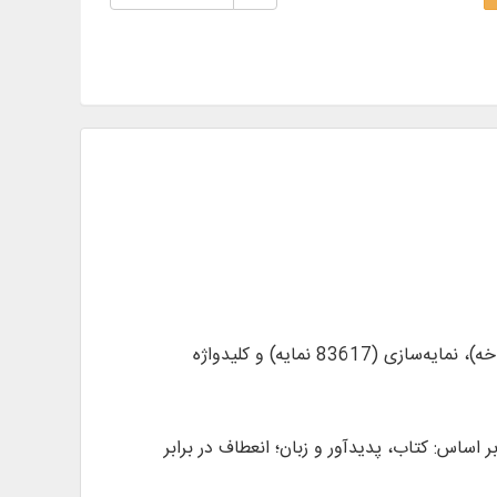
* تحلیل و دسته‌بندی محتوای 70 عنوان کتاب بر اساس درختواره جامع فرق و مذاهب اسلامی، شامل:‌ درخت‌‌ (4665 شاخه)، نمایه‌سازی (83617 نمایه) و کلیدواژه
 اساس: کتاب، پدیدآور و زبان؛ انعطاف در برابر