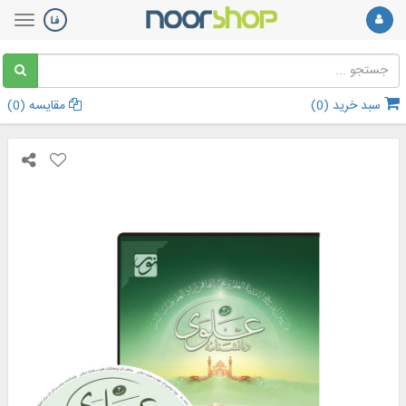
سبد خرید (
0
)
مقایسه (
0
)