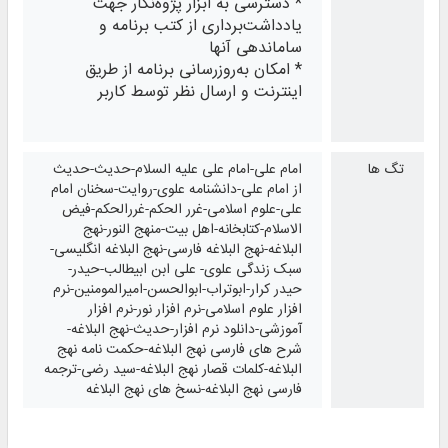
* دسترسی به ابزار پژوه‌نگار جهت
یادداشت‌برداری از کتب برنامه و
ساماندهی آنها
* امکان به‌روزرسانی برنامه از طریق
اینترنت و ارسال نظر توسط کاربر
تگ ها
امام علی-امام علی علیه السلام-حدیث-حدیث
از امام علی-دانشنامه علوی-روایت-سخنان امام
علی-علوم اسلامی-غرر الحکم-غررالحکم-فیض
الاسلام-کتابخانه-اهل بیت-منهج النور-نهج
البلاغه-نهج البلاغه فارسی-نهج البلاغه انگلیسی-
سبک زندگی علوی- علی ابن ابیطالب-حیدر-
حیدر کرار-ابوتراب-ابوالحسن-امیرالمومنین-نرم
افزار علوم اسلامی-نرم افزار نور-نرم افزار
آموزشی-دانلود نرم افزار-حدیث-نهج البلاغه-
شرح های فارسی نهج البلاغه-حکمت نامه نهج
البلاغه-کلمات قصار نهج البلاغه-سید رضی-ترجمه
فارسی نهج البلاغه-نسخ های نهج البلاغه