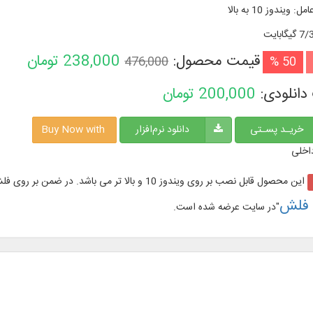
امل
:
ویندوز 10 به بالا
گیگابایت
قیمت محصول:
238,000
تومان
476,000
50 %
دانلودی:
200,000
تومان
خریـد پسـتی
دانلود نرم‌افزار
Buy Now with
اخلی
این محصول قابل نصب بر روی ویندوز 10 و بالا تر می باشد. در ضمن بر روی فلش مموری با نام "
 فلش
"در سایت عرضه شده است.