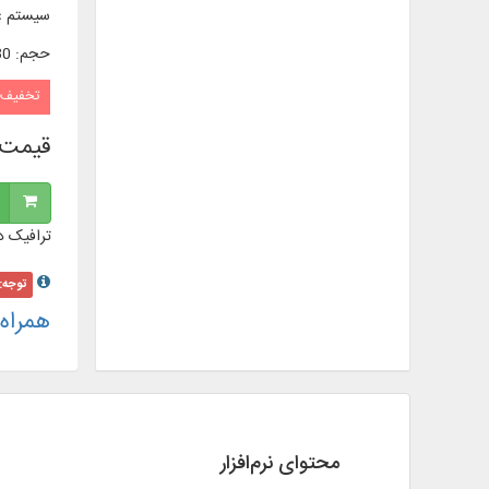
سیستم ع
حجم
:
7/30 
تخفیف
قیمت 
ترافیک د
توجه:
همراه
محتوای نرم‌افزار