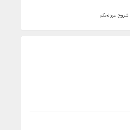
و شروح غررالحکم