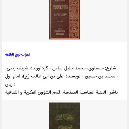
اعراب نهج البلاغه
شارح: حسناوی، محمد جلیل عباس - گردآورنده: شریف رضی،
محمد بن حسین - نویسنده: علی بن ابی طالب (ع)، امام اول -
زبان :
ناشر : العتبة العباسیة المقدسة. قسم الشؤون الفکریة و الثقافیة