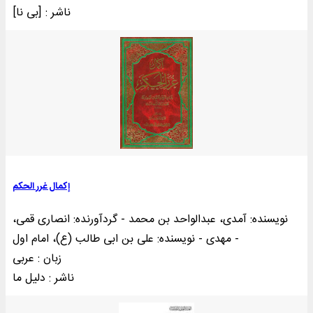
ناشر : [بی‌ نا]
إکمال غرر الحکم
نویسنده: آمدی، عبدالواحد بن محمد - گردآورنده: انصاری قمی،
مهدی - نویسنده: علی بن ابی طالب (ع)، امام اول -
زبان : عربی
ناشر : دليل ما