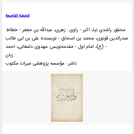
الخطبة القاصعة
محقق: راشدی نیا، اکبر - راوی : زهری، عبدالله بن جعفر - خطاط:
صدرالدین قونوی، محمد بن اسحاق - نویسنده: علی بن ابی طالب
(ع)، امام اول - مقدمه‌نويس: مهدوی دامغانی، احمد -
زبان :