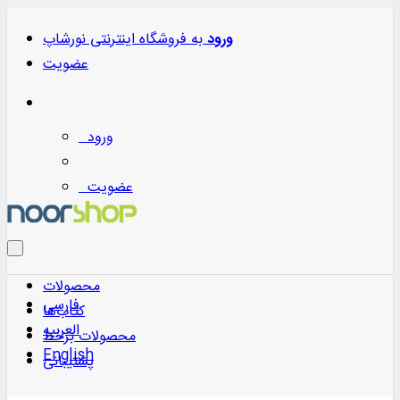
ورود
به
فروشگاه اینترنتی نورشاپ
عضویت
ورود
عضویت
محصولات
فارسی
کتاب‌ها
العربیه
محصولات برخط
English
پشتیبانی