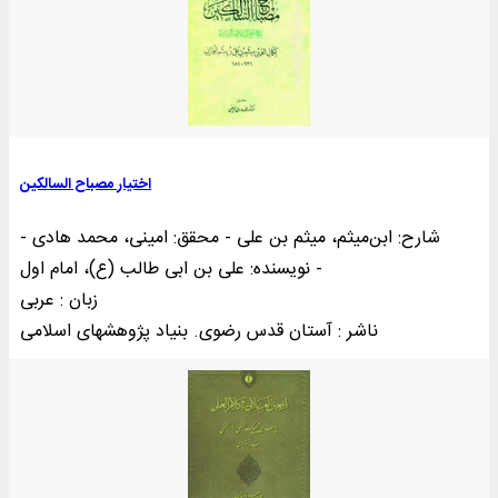
اختیار مصباح السالکین
شارح: ابن‌میثم، میثم بن علی - محقق: امینی، محمد هادی -
نویسنده: علی بن ابی طالب (ع)، امام اول -
زبان : عربی
ناشر : آستان قدس رضوی. بنياد پژوهشهای اسلامى