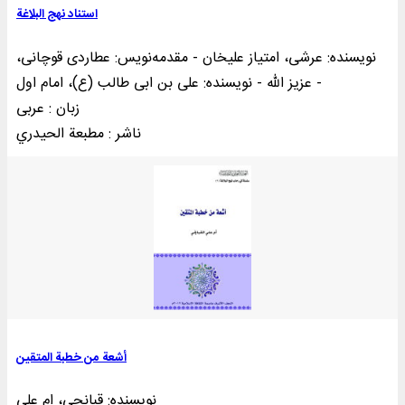
استناد نهج البلاغة
نویسنده: عرشی، امتیاز علیخان - مقدمه‌نويس: عطاردی قوچانی،
عزیز الله - نویسنده: علی بن ابی طالب (ع)، امام اول -
زبان : عربی
ناشر : مطبعة الحيدري
أشعة من خطبة المتقین
نویسنده: قبانچی، ام علی