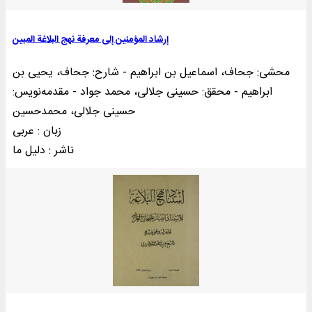
إرشاد المؤمنین إلی معرفة نهج البلاغة المبین
محشی: جحاف، اسماعیل بن ابراهیم - شارح: جحاف، یحیی بن
ابراهیم - محقق: حسینی جلالی، محمد جواد - مقدمه‌نويس:
حسینی جلالی، محمدحسین
زبان : عربی
ناشر : دليل ما