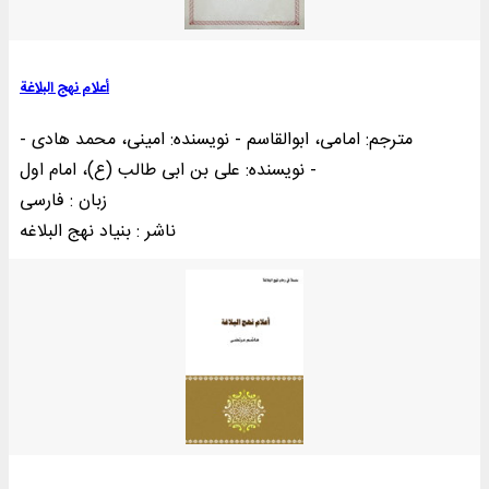
أعلام نهج البلاغة
مترجم: امامی، ابوالقاسم - نویسنده: امینی، محمد هادی -
نویسنده: علی بن ابی طالب (ع)، امام اول -
زبان : فارسی
ناشر : بنياد نهج البلاغه