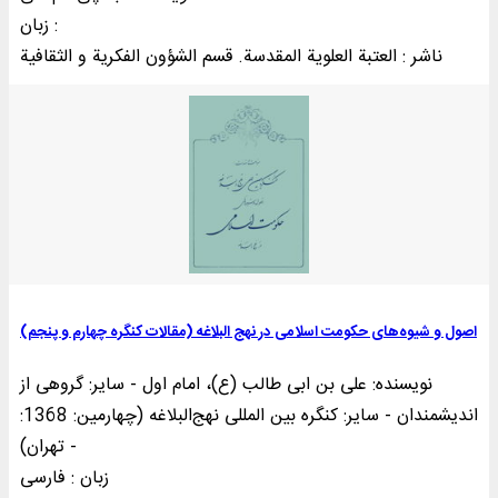
زبان :
ناشر : العتبة العلوية المقدسة. قسم الشؤون الفکریة و الثقافیة
اصول و شیوه‌های حکومت اسلامی در نهج البلاغه (مقالات کنگره چهارم و پنجم)
نویسنده: علی بن ابی طالب (ع)، امام اول - سایر: گروهی از
اندیشمندان - سایر: کنگره بین المللی نهج‌البلاغه (چهارمین: 1368:
تهران) -
زبان : فارسی