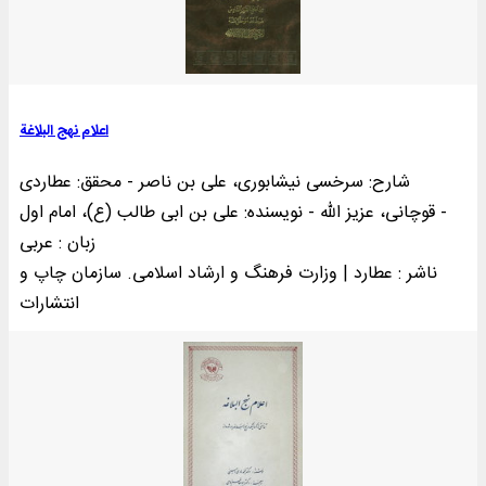
اعلام نهج البلاغة
شارح: سرخسی نیشابوری، علی بن ناصر - محقق: عطاردی
قوچانی، عزیز الله - نویسنده: علی بن ابی طالب (ع)، امام اول -
زبان : عربی
ناشر : عطارد | وزارت فرهنگ و ارشاد اسلامی. سازمان چاپ و
انتشارات