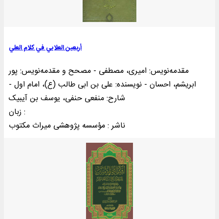
أربعین العلایي في کلام العلي
مقدمه‌نويس: امیری، مصطفی - مصحح و مقدمه‌نويس: پور
ابریشم، احسان - نویسنده: علی بن ابی طالب (ع)، امام اول -
شارح: منفعی حنفی، یوسف بن آیبیک
زبان :