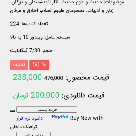
موضوعات
:
حدیث و علوم حدیث، آثار اندیشمندان و بزرگان،
زبان و ادبیات، معصومان علیهم السلام، اخلاق و عرفان
تعداد کتاب‌ها
:
224
سیستم عامل
:
ویندوز 10 به بالا
حجم
:
7/30 گیگابایت
50 %
تخفیف
قیمت محصول:
238,000
476,000
تومان
قیمت دانلودی:
200,000
تومان
خریـد پسـتی
Buy Now with
دانلود نرم‌افزار
ترافیک داخلی
مقایسه کنید