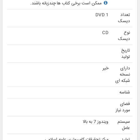
ممکن است برخی کتاب ها چندزبانه باشند.
تعداد
1 DVD
دیسک
نوع
CD
دیسک
تاریخ
تولید
دارای
خیر
نسخه
شبکه ای
شناسه
فضای
مورد نیاز
سیستم
ویندوز 7 به بالا
عامل
تولید
مرکز تحقیقات کامپیوتری علوم اسلامی