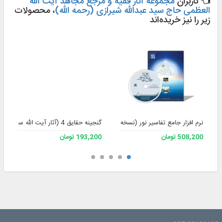
کاربران
مجموعه آثار فقیه و مرجع مجاهد آیت الله
العظمی حاج سید عبدالله شیرازی (رحمه الله)
، محصولات
زیر را نیز خریده‌اند
نرم افزار جامع تفاسیر نور (نسخه 4)
گنجینه حقایق 4 (آثار آیت الله سید علی حسینی میلانی حفظه الله)
508,200 تومان
193,200 تومان