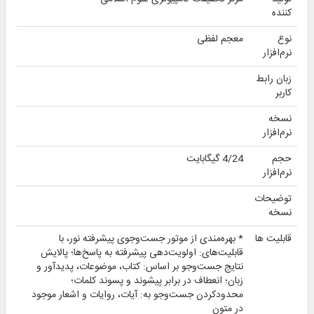
کننده
نوع
معجم لفظی
نرم‌افزار
زبان رابط
کاربر
نسخه
نرم‌افزار
حجم
4/24 گیگابایت
نرم‌افزار
توضیحات
نسخه
قابلیت ها
* بهره‌مندی از موتور جست‌وجوی پیشرفته نور، با
قابلیت‌های: اولویت‌دهی پیشرفته به پاسخ‌ها؛ پالایش
نتایج جست‌وجو بر اساس: کتاب، موضوعات، پدیدآور و
زبان؛ انعطاف در برابر پیشوند و پسوند کلمات؛
محدودکردن جست‌وجو به: آیات، روایات و اشعار موجود
در متون