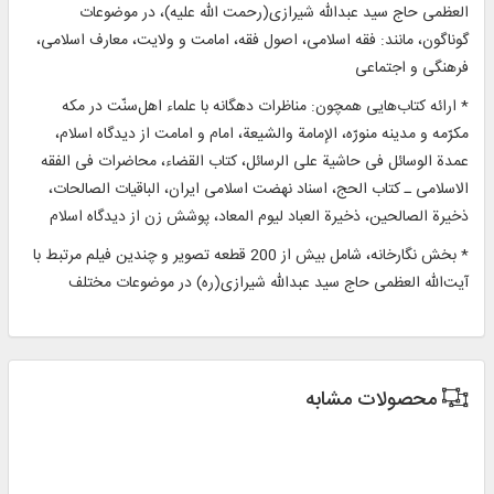
العظمی حاج سید عبدالله شیرازی(رحمت الله علیه)، در موضوعات
گوناگون، مانند: فقه اسلامی، اصول فقه، امامت و ولایت، معارف اسلامی،
فرهنگی و اجتماعی
* ارائه کتاب‌هایی همچون: مناظرات دهگانه با علماء اهل‌سنّت در مکه
مکرّمه و مدینه منورّه، الإمامة والشیعة، امام و امامت از دیدگاه اسلام،
عمدة الوسائل فی حاشیة علی الرسائل، کتاب القضاء، محاضرات فی الفقه
الاسلامی ـ کتاب الحج، اسناد نهضت اسلامی ایران، الباقیات الصالحات،
ذخیرة الصالحین، ذخیرة العباد لیوم المعاد، پوشش زن از دیدگاه اسلام
* بخش نگارخانه، شامل بیش از 200 قطعه تصویر و چندین فیلم مرتبط با
آیت‌الله العظمی حاج سید عبدالله شیرازی(ره) در موضوعات مختلف
محصولات مشابه