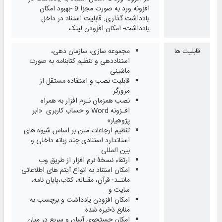
افزونه ورد به صورت مجزا 9 -بهبود امکان
یادداشت گذاری: قابلیت استناد در داخل
یادداشت- امکان افزودن لینک
قابلیت ها
مجموعه ‌سازی، سازمان ‌دهی،
استناددهی و تنظیم کتابنامه به صورت
ماشینی
قابلیت نصب و استفاده مستقل از
مرورگر
نصب همزمان نـرم افزار به همراه
افـزونه Word و حساب کاربری «ابر
پژوهیار»
تنظیم ارجاعات متن بر اساس شیوه‌ های
استاندارد استنادی چند زبانه داخلی و
بین‌ المللی
ارتقاء نسخۀ نرم افزار از طریق وب
امکان استناد به انواع آیتم‌ های اطلاعاتی
ماننـد: قرآن، مقـاله، کتاب،پایان‌ نامه،
سایت و...
امکان افزودن یادداشت و برچسب به
منابع ذخیره شده
امکان جستجوی آسان و سریع در میان