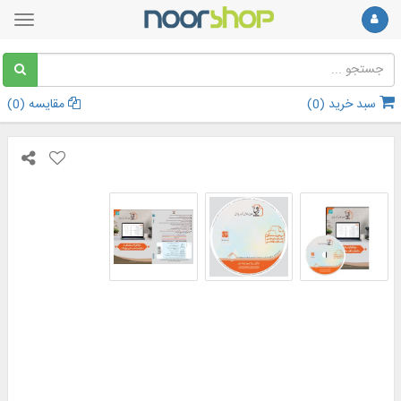
سبد خرید (
0
)
مقایسه (
0
)