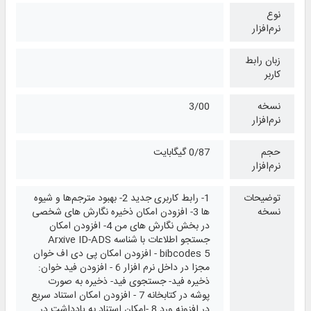
نوع
نرم‌افزار
زبان رابط
کاربر
نسخه
3/00
نرم‌افزار
حجم
0/87 گیگابایت
نرم‌افزار
توضیحات
1- رابط کاربری جدید 2- بهبود مترجم‌ها و شیوه
نسخه
ها 3- افزودن امکان ذخیره نگارش های شخصی
در بخش نگارش های من 4- افزودن امکان
جستجو اطلاعات با شناسه Arxive ID-ADS
bibcodes 5 - افزودن امکان پی دی اف خوان
مجزا در داخل نرم افزار 6 - افزودن فید خوان:
ذخیره فید- جستجوی فید- ذخیره به صورت
پوشه در کتابخانه 7 - افزودن امکان استناد سریع
در افزونه ورد 8 -امکان استناد به یادداشت در