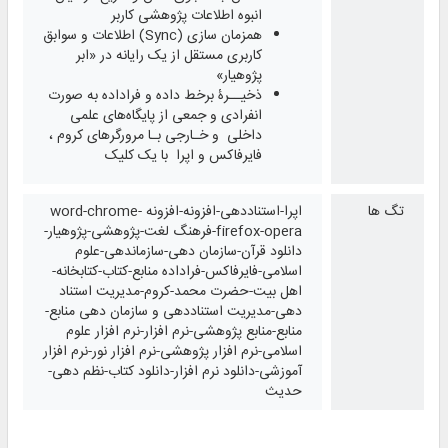
انبوه اطلاعات پژوهشی کاربر
همزمان‌ سازی (Sync) اطلاعات و سوابق
کاربری مستقل از یک رایانه در «ابر
پژوهیار»
ذخیــرۀ برخط داده و فراداده به صورت
انفرادی و جمعی از پایگاه‌های علمی
داخلی و خـارجی بـا مرورگرهای کروم ،
فایرفاکس و اپرا با یک کلیک
تگ ها
اپرا-استناددهی-افزونه-افزونه word-chrome-
firefox-opera-فرهنگ لغت-پژوهشی-پژوهیار-
دانلود قرآن-سازمان دهی-سازماندهی-علوم
اسلامی-فایرفاکس-فراداده منابع-کتاب-کتابخانه-
اهل بیت-حضرت محمد-کروم-مدیریت استناد
دهی-مدیریت استناددهی و سازمان دهی منابع-
منابع-منابع پژوهشی-نرم افزار-نرم افزار علوم
اسلامی-نرم افزار پژوهشی-نرم افزار نور-نرم افزار
آموزشی-دانلود نرم افزار-دانلود کتاب-نظم دهی-
حدیث