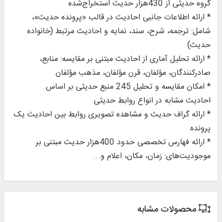
گروه حدیثی از 430هزار حدیث استخراج‌شده
* ارائه اطلاعات جانبی احادیث در قالب «پرونده حدیث»،
شامل: ترجمه، شرح، سند، نمایه و احادیث مرتبط (خانواده
حدیث)
* ارائه تحلیل آماری از احادیث مبتنی بر مقایسه: منابع،
صادرکنندگان، مؤلفان، قرن مؤلفان، مذهب مؤلفان
* امکان مقایسه و تحلیل 245 منبع حدیثی بر اساس
احادیث مشابه در انواع روابط حدیثی
* ارائه گراف حدیث و مشاهده تصویری روابط بین احادیث یک
پرونده
* ارائه فهارس تخصصی حدود 400هزار حدیث مبتنی بر
موجودیت‌های: زمان، مکان، اعلام و...
محصولات مشابه