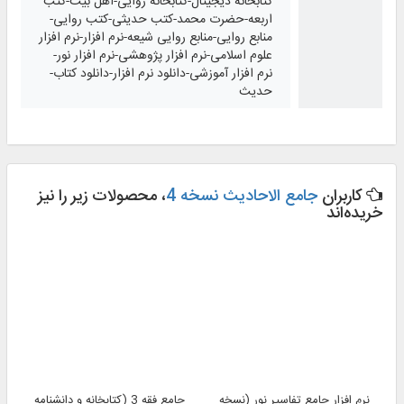
کتابخانه دیجیتال-کتابخانه روایی-اهل بیت-کتب
اربعه-حضرت محمد-کتب حدیثی-کتب روایی-
منابع روایی-منابع روایی شیعه-نرم افزار-نرم افزار
علوم اسلامی-نرم افزار پژوهشی-نرم افزار نور-
نرم افزار آموزشی-دانلود نرم افزار-دانلود کتاب-
حدیث
کاربران
جامع الاحادیث نسخه 4
، محصولات زیر را نیز
خریده‌اند
نرم افزار جامع تفاسیر نور (نسخه 4)
جامع فقه 3 (کتابخانه و دانشنامه تخصصی فقه)