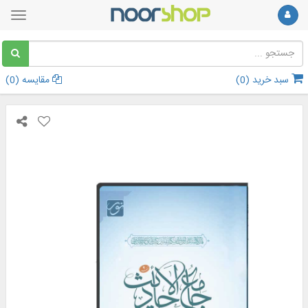
سبد خرید (
0
)
مقایسه (
0
)