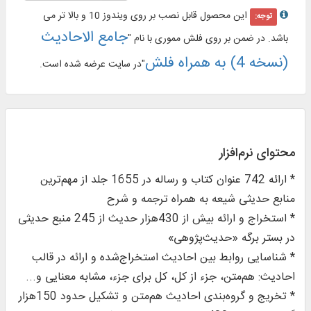
این محصول قابل نصب بر روی ویندوز 10 و بالا تر می
توجه:
جامع الاحادیث
باشد. در ضمن بر روی فلش مموری با نام "
(نسخه 4) به همراه فلش
"در سایت عرضه شده است.
محتوای نرم‌افزار
* ارائه 742 عنوان کتاب و رساله در 1655 جلد از مهم‌ترین
منابع حدیثی شیعه به همراه ترجمه و شرح
* استخراج و ارائه بیش از 430هزار حدیث از 245 منبع حدیثی
در بستر برگه «حدیث‌پژوهی»
* شناسایی روابط بین احادیث استخراج‌شده و ارائه در قالب
احادیث: هم‌متن، جزء از کل، کل برای جزء، مشابه معنایی و...
* تخریج و گروه‌بندی احادیث هم‌متن و تشکیل حدود 150هزار