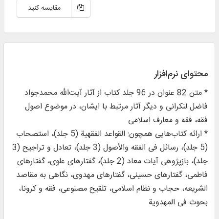
مقایسه کنید
محتوای نرم‌افزار
* متن 82 عنوان در 96 جلد کتاب از آثار آیت‌الله محمدجواد
فاضل لنکرانی و دیگر آثار مرتبط با ایشان، در موضوع اصول
فقه، فقه و معارف اسلامی
* ارائه کتاب‌هایی همچون: القواعد الفقهیة (5 جلد)، استصحاب
(5 جلد)، رسائل فی الفقه والأصول (3 جلد)، تعادل و تراجیح (3
جلد)، بازپژوهی آیات معاد (2 جلد)، گفتارهای علوی، گفتارهای
فاطمی، گفتارهای حسینی، گفتارهای مهدوی، نگاهی به مقاصد
الشریعه، حجاب و نظام اسلامی، تلقیح مصنوعی، فقه و کرونا،
بحوث فی المهدویة