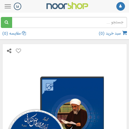
سبد خرید (
0
)
مقایسه (
0
)