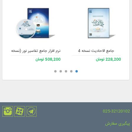
جامع الاحادیث نسخه 4
نرم افزار جامع تفاسیر نور (نسخه 4)
228,200 تومان
508,200 تومان
025-32120102
پیگیری سفارش