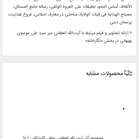
الألفاظ، أساس النحو، تعلیقات علی العروة الوثقی، رساله جامع المسائل،
مصباح الهدایة فی إثبات الولایة، مباحثی در معارف اسلامی، فروغ هدایت،
پرسمان دینی
* ارائه تصاویر و فیلم مرتبط با آیت‌الله العظمی میر سید علی موسوی
بهبهانی در بخش «نگارخانه»
محصولات مشابه
مجموعه آثار آیت الله العظمی صافی گلپایگانی (ره)