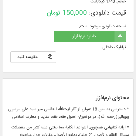
حجم
:
1/40 گیگابایت
قیمت دانلودی:
150,000
تومان
نسخه دانلودی موجود است:
دانلود نرم‌افزار
ترافیک داخلی
مقایسه کنید
محتوای نرم‌افزار
* دسترسی به متن 18 عنوان از آثار آیت‌الله العظمی میر سید علی موسوی
بهبهانی(رحمه الله)، در موضوع: اصول فقه، فقه، عقاید و معارف اسلامی
* ارائه کتاب­هایی همچون: القواعد الکلیة مما یبتنی علیه کثیر من معضلات
مسائل الفقه والأصول‌ (2 جلد)، بدایع الأصول، مقالات حول مباحث